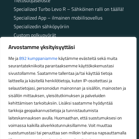
Tietosuojaseloste
Specialized Turbo Levo R – Sähköinen ralli on täällä!
Specialized App – ilmainen mobiilisovellus
Specializedin sähköpyöriin
Custom polkupyörät
Fatbikellä helppoa ja huoletonta etenemistä
Arvostamme yksityisyyttäsi
maastossa
Me ja
892 kumppaniamme
käytämme evästeitä sekä muita
seurantatekniikoita parantaaksemme käyttökokemustasi
Aukioloajat
sivustollamme. Saatamme tallentaa ja/tai käyttää tietoja
laitteella ja käsitellä henkilötietoja, kuten IP-osoitettasi ja
Talvikauden aukioloajat (1.10.2025 – 28.2.2026)
selaustietojasi, personoidun mainonnan ja sisällön, mainosten ja
Ma-Pe 10-18
sisällön mittauksen, yleisötutkimuksen ja palveluiden
La 10-14
kehittämisen tarkoituksiin. Lisäksi saatamme hyödyntää
Kesäkauden aukioloajat (1.3.2026 – 30.9.2026)
tarkkoja geopaikannustietoja ja tunnistautumista
laiteskannauksen avulla. Huomaathan, että suostumuksesi on
Ma-Pe 10-18
voimassa kaikilla aliverkkotunnuksillamme. Voit muuttaa
La 9-15
suostumustasi tai peruuttaa sen milloin tahansa napsauttamalla