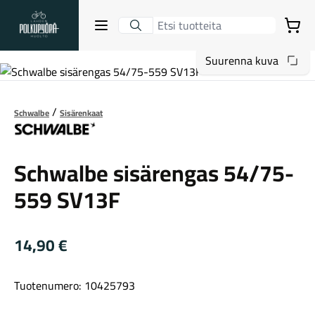
Lahden Polkupyörähuolto - etusivulle
Avaa sulje valikko
Ostoskori
Suurenna kuva
Hakutulokset
Schwalbe
Sisärenkaat
Schwalbe
Suositut osastot
Schwalbe sisärengas 54/75-
559 SV13F
14,90
€
Tuotenumero: 10425793
Gravel-pyörät