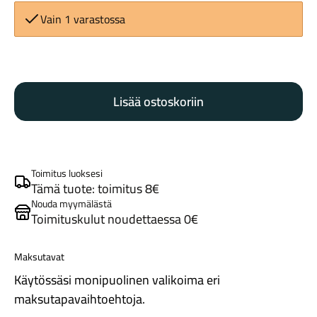
Vain 1 varastossa
Schwalbe
sisärengas
Lisää ostoskoriin
54/75-
559
Maastosähköpyörät
SV13F
määrä
Toimitus luoksesi
Tämä tuote: toimitus 8€
Nouda myymälästä
Toimituskulut noudettaessa 0€
Maksutavat
Käytössäsi monipuolinen valikoima eri
Kaupunkisähköpyörät
maksutapavaihtoehtoja.