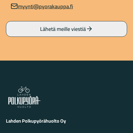
myynti@pyorakauppa.fi
Lähetä meille viestiä
Lahden Polkupyörähuolto - etusivulle
Lahden Polkupyörähuolto Oy