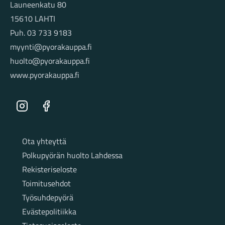
Launeenkatu 80
15610 LAHTI
Puh. 03 733 9183
myynti@pyorakauppa.fi
huolto@pyorakauppa.fi
www.pyorakauppa.fi
Instagram
Facebook
Sivut
Ota yhteyttä
Polkupyörän huolto Lahdessa
Rekisteriseloste
Toimitusehdot
Työsuhdepyörä
Evästepolitiikka