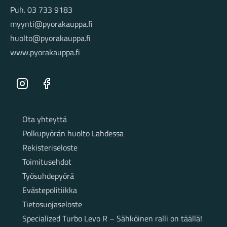
Puh. 03 733 9183
myynti@pyorakauppa.fi
huolto@pyorakauppa.fi
www.pyorakauppa.fi
Instagram
Facebook
Sivut
Ota yhteyttä
Polkupyörän huolto Lahdessa
Rekisteriseloste
Toimitusehdot
Työsuhdepyörä
Evästepolitiikka
Tietosuojaseloste
Specialized Turbo Levo R – Sähköinen ralli on täällä!