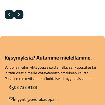
Edellinen
Seuraava
Kysymyksiä? Autamme mielellämme.
Voit olla meihin yhteydessä soittamalla, sähköpostitse tai
laittaa viestiä meille yhteydenottolomakkeen kautta.
Palvelemme myös henkilökohtaisesti myymälässämme.
03 733 9183
myynti@pyorakauppa.fi