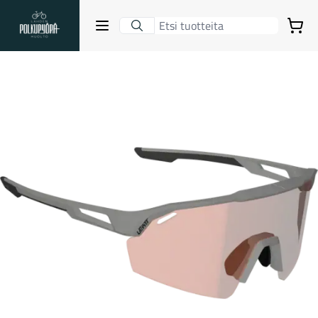
Lahden Polkupyörähuolto - etusivulle
Avaa sulje valikko
Ostoskori
Hakutulokset
Suositut osastot
Gravel-pyörät