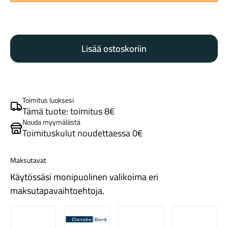
Leatt
SpeedViz
Lisää ostoskoriin
Lite
harmaa/pinkki
74%
Tarvikkeet
määrä
Toimitus luoksesi
Tämä tuote: toimitus 8€
Nouda myymälästä
Toimituskulut noudettaessa 0€
Maksutavat
Käytössäsi monipuolinen valikoima eri
maksutapavaihtoehtoja.
Renkaat
Nordea
Danske
Aktia
Pop-pank