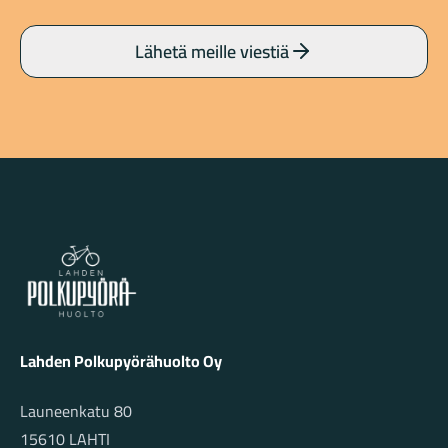
Lähetä meille viestiä
Lahden Polkupyörähuolto - etusivulle
Lahden Polkupyörähuolto Oy
Launeenkatu 80
15610 LAHTI