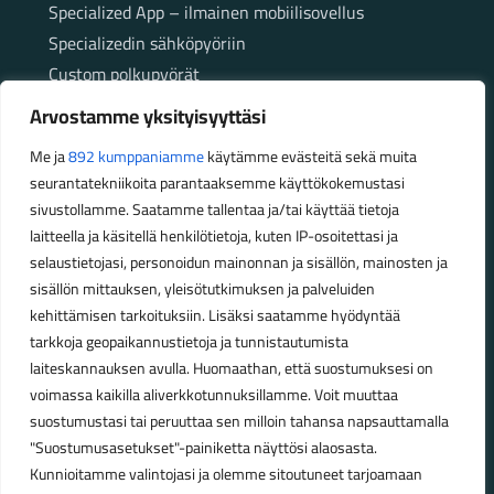
Specialized App – ilmainen mobiilisovellus
Specializedin sähköpyöriin
Custom polkupyörät
Fatbikellä helppoa ja huoletonta etenemistä
Arvostamme yksityisyyttäsi
maastossa
Me ja
892 kumppaniamme
käytämme evästeitä sekä muita
seurantatekniikoita parantaaksemme käyttökokemustasi
Aukioloajat
sivustollamme. Saatamme tallentaa ja/tai käyttää tietoja
laitteella ja käsitellä henkilötietoja, kuten IP-osoitettasi ja
Talvikauden aukioloajat (1.10.2025 – 28.2.2026)
selaustietojasi, personoidun mainonnan ja sisällön, mainosten ja
Ma-Pe 10-18
sisällön mittauksen, yleisötutkimuksen ja palveluiden
La 10-14
kehittämisen tarkoituksiin. Lisäksi saatamme hyödyntää
Kesäkauden aukioloajat (1.3.2026 – 30.9.2026)
tarkkoja geopaikannustietoja ja tunnistautumista
laiteskannauksen avulla. Huomaathan, että suostumuksesi on
Ma-Pe 10-18
voimassa kaikilla aliverkkotunnuksillamme. Voit muuttaa
La 9-15
suostumustasi tai peruuttaa sen milloin tahansa napsauttamalla
"Suostumusasetukset"-painiketta näyttösi alaosasta.
Poikkeavat aukioloajat:
Kunnioitamme valintojasi ja olemme sitoutuneet tarjoamaan