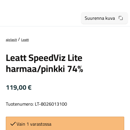
Suurenna kuva
ajolasit
Leatt
Maastosähköpyörät
Leatt SpeedViz Lite
harmaa/pinkki 74%
119,00
€
Tuotenumero: LT-8026013100
Kaupunkisähköpyörät
Vain 1 varastossa