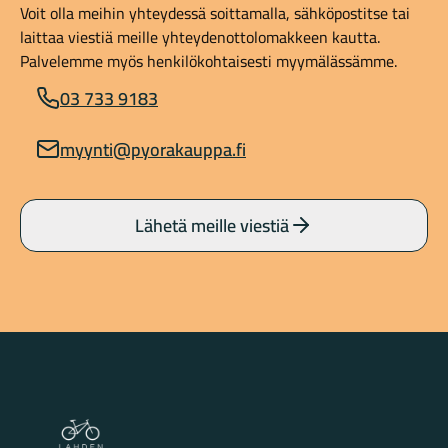
Voit olla meihin yhteydessä soittamalla, sähköpostitse tai
laittaa viestiä meille yhteydenottolomakkeen kautta.
Palvelemme myös henkilökohtaisesti myymälässämme.
03 733 9183
myynti@pyorakauppa.fi
Lähetä meille viestiä
Lahden Polkupyörähuolto - etusivulle