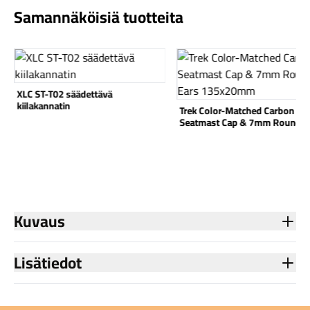
Samannäköisiä tuotteita
Katso tuote
Katso tuote
XLC ST-T02 säädettävä
Komponentit
kiilakannatin
Trek Color-Matched Carbon
Seatmast Cap & 7mm Round E
135x20mm
Katso koko valikoima
Kuvaus
Lisätiedot