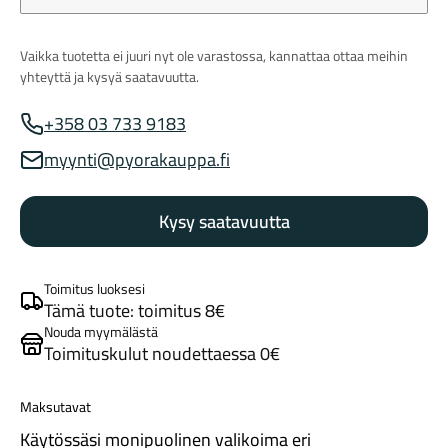
Vaikka tuotetta ei juuri nyt ole varastossa, kannattaa ottaa meihin
yhteyttä ja kysyä saatavuutta.
+358 03 733 9183
Myynnin puhelinnumero
myynti@pyorakauppa.fi
Myynnin sähköposti
Maastosähköpyörät
Kysy saatavuutta
Toimitus luoksesi
Tämä tuote: toimitus 8€
Nouda myymälästä
Toimituskulut noudettaessa 0€
Kaupunkisähköpyörät
Maksutavat
Käytössäsi monipuolinen valikoima eri