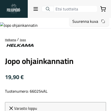
Lahden Polkupyörähuolto - etusivulle
Avaa sulje valikko
Ostoskori
Suurenna kuva
Hakutulokset
Helkama
Jopo
Helkama
Suositut osastot
Jopo ohjainkannatin
19,90
€
Tuotenumero: 660254AL
Gravel-pyörät
Varasto loppu