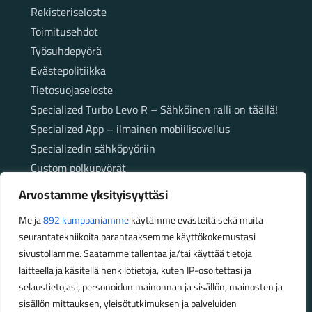
Rekisteriseloste
Toimitusehdot
Työsuhdepyörä
Evästepolitiikka
Tietosuojaseloste
Specialized Turbo Levo R – Sähköinen ralli on täällä!
Specialized App – ilmainen mobiilisovellus
Specializedin sähköpyöriin
Custom polkupyörät
Fatbikellä helppoa ja huoletonta etenemistä
Arvostamme yksityisyyttäsi
maastossa
Me ja
892 kumppaniamme
käytämme evästeitä sekä muita
seurantatekniikoita parantaaksemme käyttökokemustasi
Aukioloajat
sivustollamme. Saatamme tallentaa ja/tai käyttää tietoja
laitteella ja käsitellä henkilötietoja, kuten IP-osoitettasi ja
Talvikauden aukioloajat (1.10.2025 – 28.2.2026)
selaustietojasi, personoidun mainonnan ja sisällön, mainosten ja
Ma-Pe 10-18
sisällön mittauksen, yleisötutkimuksen ja palveluiden