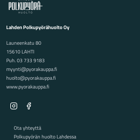
Lahden Polkupyörähuolto Oy
Launeenkatu 80
15610 LAHTI
Puh. 03 733 9183
myynti@pyorakauppa.fi
huolto@pyorakauppa.fi
www.pyorakauppa.fi
Instagram
Facebook
Sivut
Ota yhteyttä
Polkupyörän huolto Lahdessa