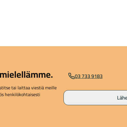
mielellämme.
03 733 9183
itse tai laittaa viestiä meille
s henkilökohtaisesti
Lähe