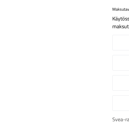
Maksutav
Käytöss
maksut
N
O
S
M
Svea-ra