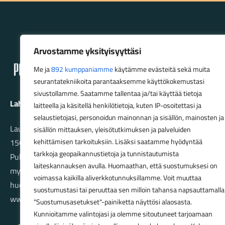
Lahden Polkupyörähuolto - etusivulle
Arvostamme yksityisyyttäsi
Me ja
892 kumppaniamme
käytämme evästeitä sekä muita
seurantatekniikoita parantaaksemme käyttökokemustasi
sivustollamme. Saatamme tallentaa ja/tai käyttää tietoja
Lahden Polkupyörähuolto Oy
laitteella ja käsitellä henkilötietoja, kuten IP-osoitettasi ja
selaustietojasi, personoidun mainonnan ja sisällön, mainosten ja
Launeenkatu 80
sisällön mittauksen, yleisötutkimuksen ja palveluiden
15610 LAHTI
kehittämisen tarkoituksiin. Lisäksi saatamme hyödyntää
tarkkoja geopaikannustietoja ja tunnistautumista
Puh. 03 733 9183
laiteskannauksen avulla. Huomaathan, että suostumuksesi on
myynti@pyorakauppa.fi
voimassa kaikilla aliverkkotunnuksillamme. Voit muuttaa
huolto@pyorakauppa.fi
suostumustasi tai peruuttaa sen milloin tahansa napsauttamalla
www.pyorakauppa.fi
"Suostumusasetukset"-painiketta näyttösi alaosasta.
Kunnioitamme valintojasi ja olemme sitoutuneet tarjoamaan