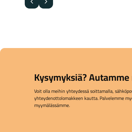
Edellinen
Seuraava
Kysymyksiä? Autamme 
Voit olla meihin yhteydessä soittamalla, sähköpost
yhteydenottolomakkeen kautta. Palvelemme myö
myymälässämme.