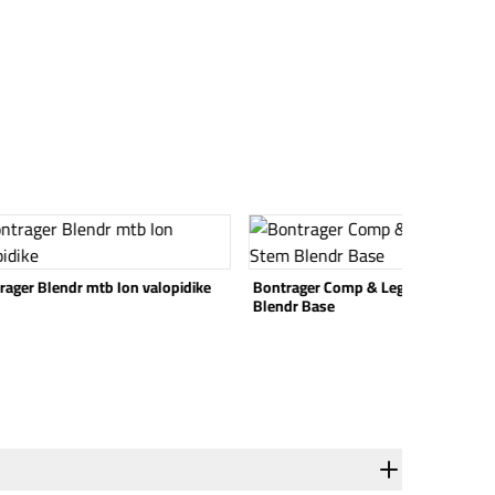
 tuote
Katso tuote
rager Comp & Legacy Elite Stem
Shimano Cues SL-U6050-10R 10v
dr Base
vaihdevipu näytöllä