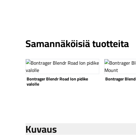
Samannäköisiä tuotteita
Katso tuote
Katso tuote
idike
Bontrager Blendr Garmin High Mount
Shimano Cues 
vaihdevipu
Kuvaus