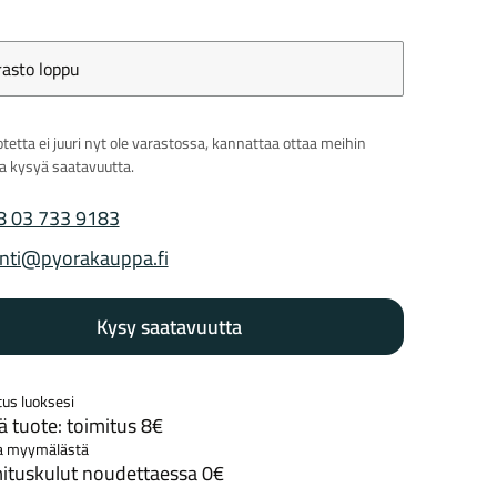
rasto loppu
Kaupunkisähköpyörät
Tarvikkeet
tetta ei juuri nyt ole varastossa, kannattaa ottaa meihin
ja kysyä saatavuutta.
8 03 733 9183
 puhelinnumero
nti@pyorakauppa.fi
 sähköposti
Kysy saatavuutta
Renkaat
Komponentit
tus luoksesi
 tuote: toimitus 8€
Katso koko valikoima
a myymälästä
ituskulut noudettaessa 0€