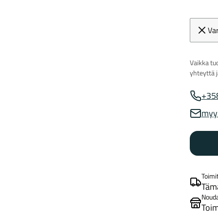
Va
Vaikka tuo
yhteyttä 
+35
Myynnin
myy
Myynnin
Toimi
Tämä
Noud
Toim