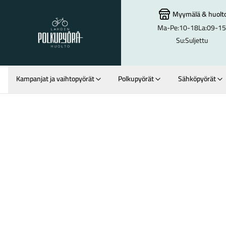
Myymälä
&
huolt
Ma-Pe:
10-18
La:
09-15
Lahden Polkupyörähuolto - etusivulle
Su:
Suljettu
Kampanjat ja vaihtopyörät
Polkupyörät
Sähköpyörät
Hakutulokset