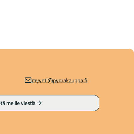
myynti@pyorakauppa.fi
tä meille viestiä