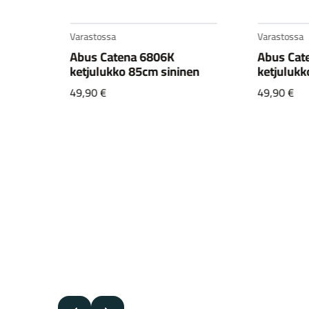
Varastossa
Varastossa
Abus Catena 6806K
Abus Gra
nen
ketjulukko 85cm vihreä
2500/16
49,90
€
360,00
€