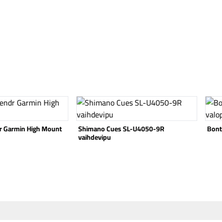
Katso tuote
Katso
SL-U4050-9R
Bontrager Blendr mtb Ion valopidike
Bont
Blen