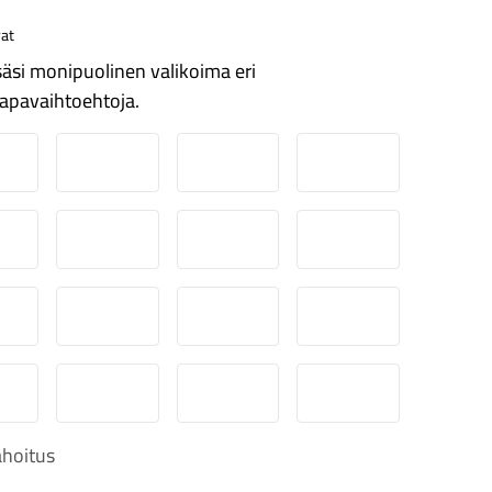
at
äsi monipuolinen valikoima eri
apavaihtoehtoja.
ordea
Danske
Aktia
Pop-pankki
suuspankki
Ålandsbanken
Säästöpankki
Handelsbanken
-Pankki
Omasp
Siirto
Visa & Mastercard
obilePay
Svea Lasku
Svea yrityslasku
Svea erämaksu
hoitus