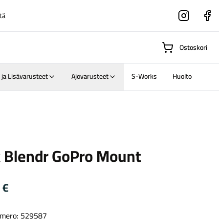
tä
Instagram
Faceboo
Ostoskori
 ja Lisävarusteet
Ajovarusteet
S-Works
Huolto
Suositut osastot
k Blendr GoPro Mount
Gravel-
pyörät
Maastosähköpyörä
0
€
mero: 529587