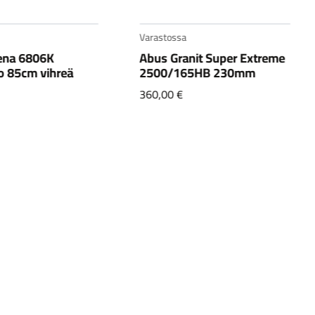
Varastossa
nit Super Extreme
Abus Granit X-Plus 540
5HB 230mm
230mm
149,90
€