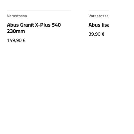
Varastossa
Abus lisäketju 85cm musta
39,90
€
Varastossa
Abus lisäketju
runkolukkoon 130
musta
59,90
€