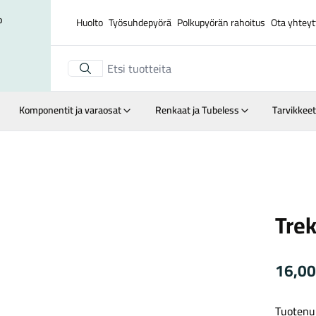
o
Huolto
Työsuhdepyörä
Polkupyörän rahoitus
Ota yhteyt
Komponentit ja varaosat
Renkaat ja Tubeless
Tarvikkeet
Suurenna kuva
Trek
Tre
16,0
Tuotenu