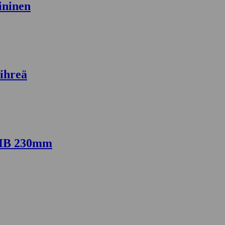
ininen
ihreä
5HB 230mm