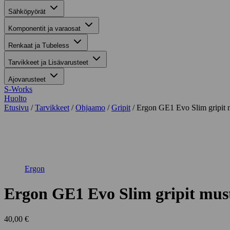
Sähköpyörät
Komponentit ja varaosat
Renkaat ja Tubeless
Tarvikkeet ja Lisävarusteet
Ajovarusteet
S-Works
Huolto
Etusivu
/
Tarvikkeet
/
Ohjaamo
/
Gripit
/ Ergon GE1 Evo Slim gripit 
Suurenna kuva
Ergon
Ergon GE1 Evo Slim gripit mus
40,00
€