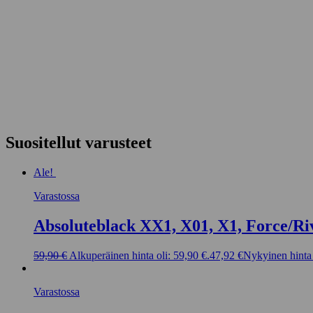
Suositellut varusteet
Ale!
Varastossa
Absoluteblack XX1, X01, X1, Force/Ri
59,90
€
Alkuperäinen hinta oli: 59,90 €.
47,92
€
Nykyinen hinta 
Varastossa