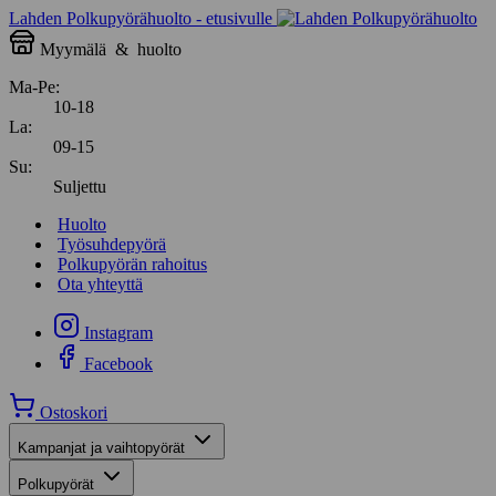
Lahden Polkupyörähuolto - etusivulle
Myymälä
&
huolto
Ma-Pe:
10-18
La:
09-15
Su:
Suljettu
Huolto
Työsuhdepyörä
Polkupyörän rahoitus
Ota yhteyttä
Instagram
Facebook
Ostoskori
Kampanjat ja vaihtopyörät
Polkupyörät