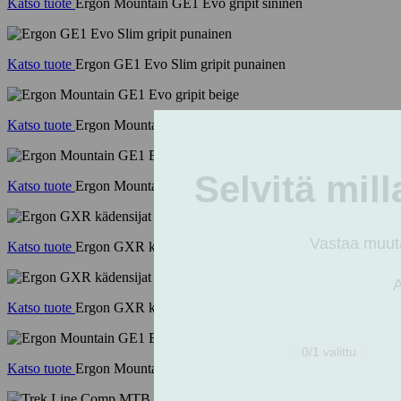
Katso tuote
Ergon Mountain GE1 Evo gripit sininen
Katso tuote
Ergon GE1 Evo Slim gripit punainen
Katso tuote
Ergon Mountain GE1 Evo gripit beige
Katso tuote
Ergon Mountain GE1 Evo gripit punainen
Katso tuote
Ergon GXR kädensijat S musta
Katso tuote
Ergon GXR kädensijat L musta
Katso tuote
Ergon Mountain GE1 Evo gripit oranssi