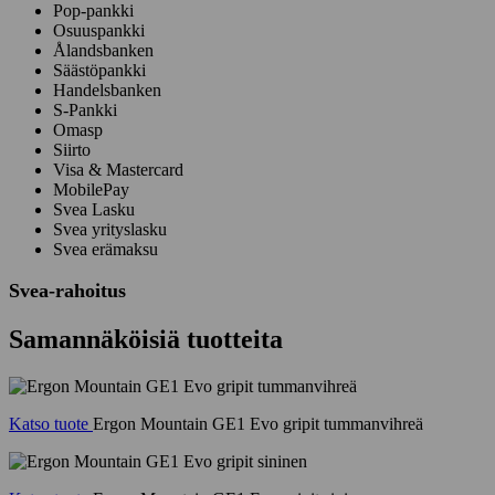
Pop-pankki
Osuuspankki
Ålandsbanken
Säästöpankki
Handelsbanken
S-Pankki
Omasp
Siirto
Visa & Mastercard
MobilePay
Svea Lasku
Svea yrityslasku
Svea erämaksu
Svea-rahoitus
Samannäköisiä tuotteita
Katso tuote
Ergon Mountain GE1 Evo gripit tummanvihreä