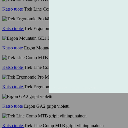
Katso tuote
Trek Line Comp MTB gripit juniper
Katso tuote
Trek Ergonomic Pro kädensijat 135/90mm musta
Katso tuote
Ergon Mountain GE1 Evo gripit musta
Katso tuote
Trek Line Comp MTB gripit tummanvihreä
Katso tuote
Trek Ergonomic Pro MTB kädensijat musta
Katso tuote
Ergon GA2 gripit violetti
Katso tuote
Trek Line Comp MTB gripit viininpunainen