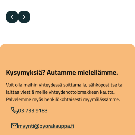
Edellinen
Seuraava
Kysymyksiä? Autamme mielellämme.
Voit olla meihin yhteydessä soittamalla, sähköpostitse tai
laittaa viestiä meille yhteydenottolomakkeen kautta.
Palvelemme myös henkilökohtaisesti myymälässämme.
03 733 9183
myynti@pyorakauppa.fi