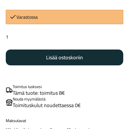
Varastossa
Trek
Line
Comp
Maastosähköpyörät
Lisää ostoskoriin
MTB
gripit
tummanvihreä
määrä
Toimitus luoksesi
Tämä tuote: toimitus 8€
Nouda myymälästä
Toimituskulut noudettaessa 0€
Kaupunkisähköpyörät
Maksutavat