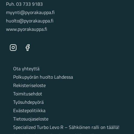
Puh. 03 733 9183
myynti@pyorakauppa.fi
huolto@pyorakauppa.fi
www.pyorakauppa.fi
Instagram
Facebook
Sivut
Ota yhteyttä
Polkupyörän huolto Lahdessa
Rekisteriseloste
Toimitusehdot
Työsuhdepyörä
Evästepolitiikka
Tietosuojaseloste
Specialized Turbo Levo R – Sähköinen ralli on täällä!