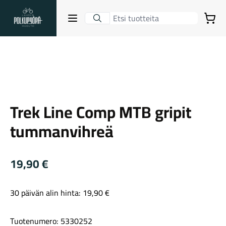
Lahden Polkupyörähuolto - etusivulle
Avaa sulje valikko
Ostoskori
Suurenna kuva
Hakutulokset
Trek
Trek Line Comp MTB gripit
Suositut osastot
tummanvihreä
19,90
€
30 päivän alin hinta:
19,90
€
Gravel-pyörät
Tuotenumero: 5330252