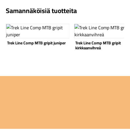
Samannäköisiä tuotteita
Katso tuote
Katso tuote
Komponentit
Trek Line Comp MTB gripit juniper
Trek Line Comp MTB gripit
kirkkaanvihreä
Katso koko valikoima