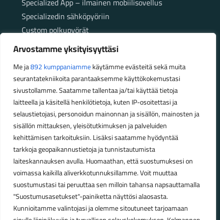
Specialized App – ilmainen mobiilisovellus
Specializedin sähköpyöriin
Custom polkupyörät
Fatbikellä helppoa ja huoletonta etenemistä
Arvostamme yksityisyyttäsi
maastossa
Me ja
892 kumppaniamme
käytämme evästeitä sekä muita
seurantatekniikoita parantaaksemme käyttökokemustasi
Aukioloajat
sivustollamme. Saatamme tallentaa ja/tai käyttää tietoja
laitteella ja käsitellä henkilötietoja, kuten IP-osoitettasi ja
Talvikauden aukioloajat (1.10.2025 – 28.2.2026)
selaustietojasi, personoidun mainonnan ja sisällön, mainosten ja
Ma-Pe 10-18
sisällön mittauksen, yleisötutkimuksen ja palveluiden
La 10-14
kehittämisen tarkoituksiin. Lisäksi saatamme hyödyntää
Kesäkauden aukioloajat (1.3.2026 – 30.9.2026)
tarkkoja geopaikannustietoja ja tunnistautumista
laiteskannauksen avulla. Huomaathan, että suostumuksesi on
Ma-Pe 10-18
voimassa kaikilla aliverkkotunnuksillamme. Voit muuttaa
La 9-15
suostumustasi tai peruuttaa sen milloin tahansa napsauttamalla
"Suostumusasetukset"-painiketta näyttösi alaosasta.
Poikkeavat aukioloajat:
Kunnioitamme valintojasi ja olemme sitoutuneet tarjoamaan
Pyhäinpäivä lauantai 31.10. – suljettu