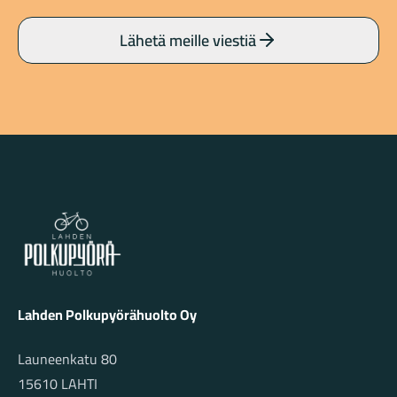
Lähetä meille viestiä
Lahden Polkupyörähuolto - etusivulle
Lahden Polkupyörähuolto Oy
Launeenkatu 80
15610 LAHTI