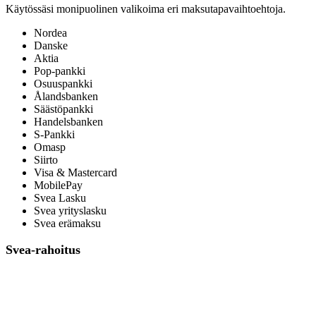
Käytössäsi monipuolinen valikoima eri maksutapavaihtoehtoja.
Nordea
Danske
Aktia
Pop-pankki
Osuuspankki
Ålandsbanken
Säästöpankki
Handelsbanken
S-Pankki
Omasp
Siirto
Visa & Mastercard
MobilePay
Svea Lasku
Svea yrityslasku
Svea erämaksu
Svea-rahoitus