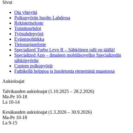
Sivut
Ota yhteyttä
Polkupyörän huolto Lahdessa
Rekisteriseloste
Toimitusehdot
Työsuhdepyörä
Evästepolitiikka
Tietosuojaseloste
Specialized Turbo Levo R – Sähköinen ralli on täällä!
Specialized App – ilmainen mobiilisovellus Specializedin
sähköpyöriin
Custom polkupyörät
Fatbikellä helppoa ja huoletonta etenemistä maastossa
Aukioloajat
Talvikauden aukioloajat (1.10.2025 – 28.2.2026)
Ma-Pe 10-18
La 10-14
Kesäkauden aukioloajat (1.3.2026 – 30.9.2026)
Ma-Pe 10-18
La 9-15