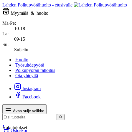
Lahden Polkupyörähuolto - etusivulle
Myymälä
&
huolto
Ma-Pe:
10-18
La:
09-15
Su:
Suljettu
Huolto
Työsuhdepyörä
Polkupyörän rahoitus
Ota yhteyttä
Instagram
Facebook
Avaa sulje valikko
Hakutulokset
Ostoskori