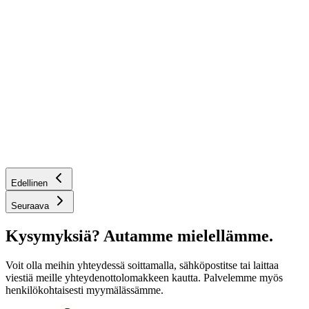
Edellinen
Seuraava
Kysymyksiä? Autamme mielellämme.
Voit olla meihin yhteydessä soittamalla, sähköpostitse tai laittaa
viestiä meille yhteydenottolomakkeen kautta. Palvelemme myös
henkilökohtaisesti myymälässämme.