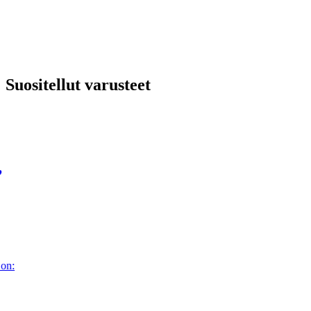
Suositellut varusteet
,
 on: