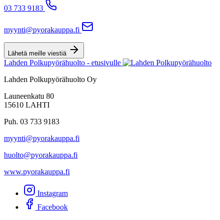
03 733 9183
myynti@pyorakauppa.fi
Lähetä meille viestiä
Lahden Polkupyörähuolto - etusivulle
Lahden Polkupyörähuolto Oy
Launeenkatu 80
15610 LAHTI
Puh. 03 733 9183
myynti@pyorakauppa.fi
huolto@pyorakauppa.fi
www.pyorakauppa.fi
Instagram
Facebook