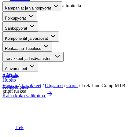
Valitettavasti haullasi ei löytynyt tuotteita.
Kampanjat ja vaihtopyörät
Suositut osastot
Polkupyörät
Sähköpyörät
Gravel-pyörät
Komponentit ja varaosat
Maastosähköpyörät
Renkaat ja Tubeless
Kaupunkisähköpyörät
Tarvikkeet ja Lisävarusteet
Tarvikkeet
Ajovarusteet
S-Works
Renkaat
Huolto
Etusivu
/
Tarvikkeet
/
Ohjaamo
/
Gripit
/ Trek Line Comp MTB
Komponentit
gripit ruskea
Katso koko valikoima
Suurenna kuva
Trek