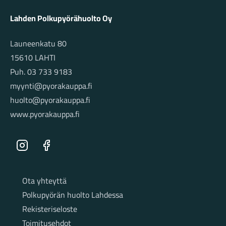
Lahden Polkupyörähuolto Oy
Launeenkatu 80
15610 LAHTI
Puh. 03 733 9183
myynti@pyorakauppa.fi
huolto@pyorakauppa.fi
www.pyorakauppa.fi
Instagram
Facebook
Sivut
Ota yhteyttä
Polkupyörän huolto Lahdessa
Rekisteriseloste
Toimitusehdot