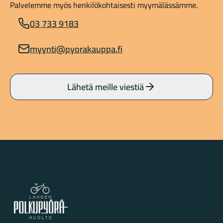
Palvelemme myös henkilökohtaisesti myymälässämme.
03 733 9183
myynti@pyorakauppa.fi
Lähetä meille viestiä
Lahden Polkupyörähuolto - etusivulle