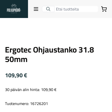
Lahden Polkupyörähuolto - etusivulle
Avaa sulje valikko
Ostoskori
Suurenna kuva
Hakutulokset
Ergotec Ohjaustanko 31.8
Suositut osastot
50mm
109,90
€
30 päivän alin hinta:
109,90
€
Gravel-pyörät
Tuotenumero: 16726201