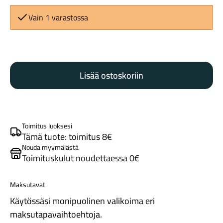
Vain 1 varastossa
Ergotec
Ohjaustanko
Lisää ostoskoriin
31.8
50mm
Maastosähköpyörät
määrä
Toimitus luoksesi
Tämä tuote: toimitus 8€
Nouda myymälästä
Toimituskulut noudettaessa 0€
Maksutavat
Kaupunkisähköpyörät
Käytössäsi monipuolinen valikoima eri
maksutapavaihtoehtoja.