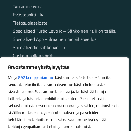
Työsuhdepyörä
Evästepolitiikka
Tietosuojaseloste
Specialized Turbo Levo R – Sähköinen ralli on täällä!
Specialized App – ilmainen mobiilisovellus
Specializedin sähköpyöriin
Custom polkupyörät
Fatbikellä helppoa ja huoletonta etenemistä
Arvostamme yksityisyyttäsi
maastossa
Me ja
892 kumppaniamme
käytämme evästeitä sekä muita
seurantatekniikoita parantaaksemme käyttökokemustasi
Aukioloajat
sivustollamme. Saatamme tallentaa ja/tai käyttää tietoja
laitteella ja käsitellä henkilötietoja, kuten IP-osoitettasi ja
Talvikauden aukioloajat (1.10.2025 – 28.2.2026)
selaustietojasi, personoidun mainonnan ja sisällön, mainosten ja
Ma-Pe 10-18
sisällön mittauksen, yleisötutkimuksen ja palveluiden
La 10-14
kehittämisen tarkoituksiin. Lisäksi saatamme hyödyntää
Kesäkauden aukioloajat (1.3.2026 – 30.9.2026)
tarkkoja geopaikannustietoja ja tunnistautumista