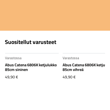
Komponentit
Suositellut varusteet
Varastossa
Varastossa
Katso koko valikoima
Abus Catena 6806K ketjulukko
Abus Catena 6806K ketjulu
85cm sininen
85cm vihreä
49,90
€
49,90
€