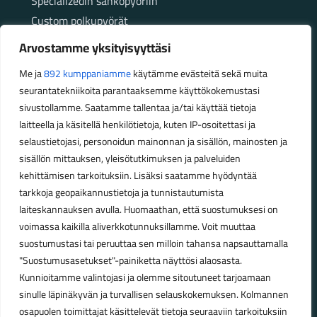
Specializedin sähköpyöriin
Custom polkupyörät
Fatbikellä helppoa ja huoletonta etenemistä
Arvostamme yksityisyyttäsi
maastossa
Me ja
892 kumppaniamme
käytämme evästeitä sekä muita
seurantatekniikoita parantaaksemme käyttökokemustasi
Aukioloajat
sivustollamme. Saatamme tallentaa ja/tai käyttää tietoja
laitteella ja käsitellä henkilötietoja, kuten IP-osoitettasi ja
Talvikauden aukioloajat (1.10.2025 – 28.2.2026)
selaustietojasi, personoidun mainonnan ja sisällön, mainosten ja
Ma-Pe 10-18
sisällön mittauksen, yleisötutkimuksen ja palveluiden
La 10-14
kehittämisen tarkoituksiin. Lisäksi saatamme hyödyntää
Kesäkauden aukioloajat (1.3.2026 – 30.9.2026)
tarkkoja geopaikannustietoja ja tunnistautumista
laiteskannauksen avulla. Huomaathan, että suostumuksesi on
Ma-Pe 10-18
voimassa kaikilla aliverkkotunnuksillamme. Voit muuttaa
La 9-15
suostumustasi tai peruuttaa sen milloin tahansa napsauttamalla
"Suostumusasetukset"-painiketta näyttösi alaosasta.
Poikkeavat aukioloajat:
Kunnioitamme valintojasi ja olemme sitoutuneet tarjoamaan
Pyhäinpäivä lauantai 31.10. – suljettu
sinulle läpinäkyvän ja turvallisen selauskokemuksen. Kolmannen
osapuolen toimittajat käsittelevät tietoja seuraaviin tarkoituksiin