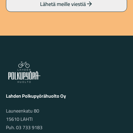
Lähetä meille viestiä
Lahden Polkupyörähuolto - etusivulle
Lahden Polkupyörähuolto Oy
Launeenkatu 80
15610 LAHTI
Puh. 03 733 9183