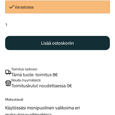
Varastossa
Trek
Gel
Cork
Lisää ostoskoriin
tankonauha
Maastosähköpyörät
brown
määrä
Toimitus luoksesi
Tämä tuote: toimitus 8€
Nouda myymälästä
Toimituskulut noudettaessa 0€
Maksutavat
Kaupunkisähköpyörät
Käytössäsi monipuolinen valikoima eri
maksutapavaihtoehtoja.