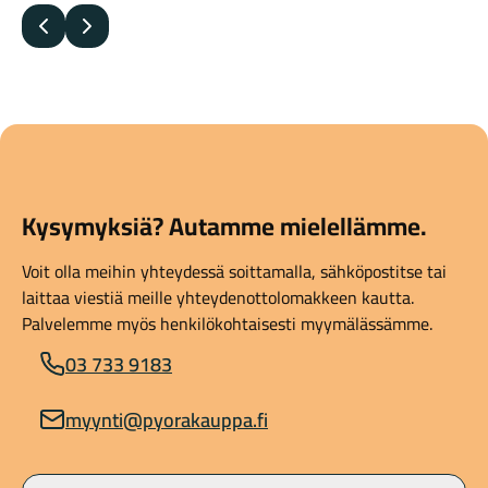
Edellinen
Seuraava
Kysymyksiä? Autamme mielellämme.
Voit olla meihin yhteydessä soittamalla, sähköpostitse tai
laittaa viestiä meille yhteydenottolomakkeen kautta.
Palvelemme myös henkilökohtaisesti myymälässämme.
03 733 9183
myynti@pyorakauppa.fi