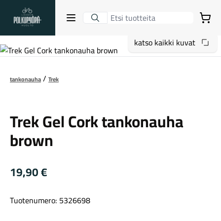
Lahden Polkupyörähuolto - etusivulle
Avaa sulje valikko
Ostoskori
katso kaikki kuvat
Hakutulokset
tankonauha
Trek
Trek
Suositut osastot
Trek Gel Cork tankonauha
brown
19,90
€
Tuotenumero: 5326698
Gravel-pyörät