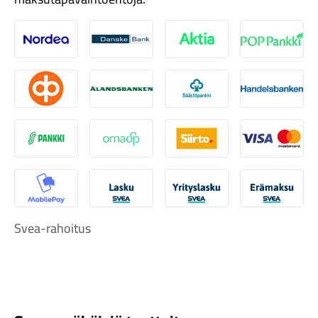
Nordea
Danske
Aktia
Pop-pank
Osuuspankki
Ålandsbanken
Säästöpankki
Handelsb
Tarvikkeet
S-Pankki
Omasp
Siirto
Visa & Ma
MobilePay
Svea Lasku
Svea yrityslasku
Svea erä
Svea-rahoitus
Renkaat