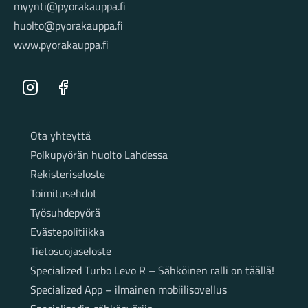
myynti@pyorakauppa.fi
huolto@pyorakauppa.fi
www.pyorakauppa.fi
Instagram
Facebook
Sivut
Ota yhteyttä
Polkupyörän huolto Lahdessa
Rekisteriseloste
Toimitusehdot
Työsuhdepyörä
Evästepolitiikka
Tietosuojaseloste
Specialized Turbo Levo R – Sähköinen ralli on täällä!
Specialized App – ilmainen mobiilisovellus