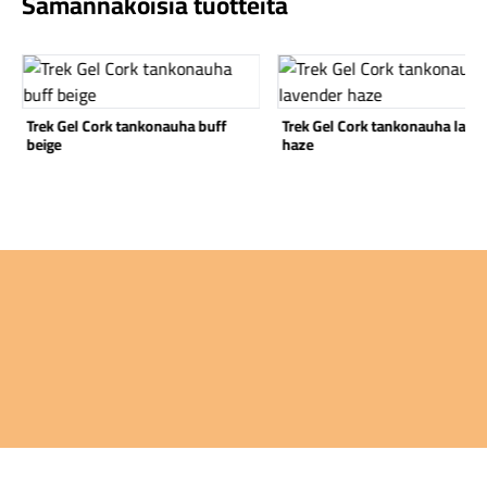
Samannäköisiä tuotteita
Katso tuote
Katso tuote
Trek Gel Cork tankonauha buff
Trek Gel Cork tankonauha lave
beige
haze
Komponentit
Katso koko valikoima