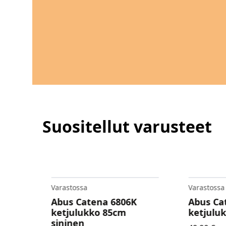
Suositellut varusteet
Varastossa
Varastossa
 X01,
Abus Catena 6806K
Abus Ca
ex
ketjulukko 85cm
ketjulu
sininen