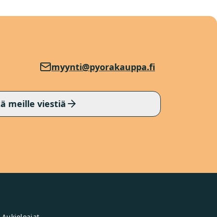
myynti@pyorakauppa.fi
ä meille viestiä
Aukioloajat