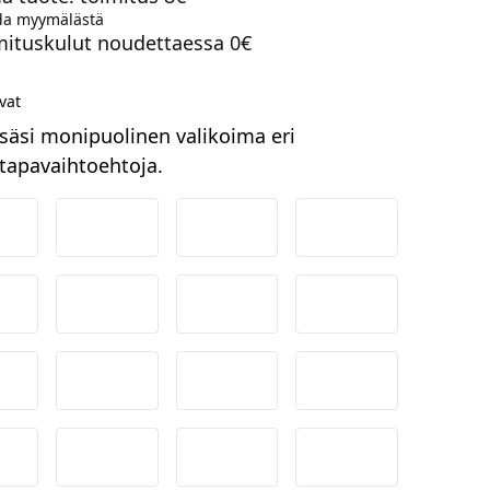
a myymälästä
mituskulut noudettaessa 0€
vat
säsi monipuolinen valikoima eri
apavaihtoehtoja.
ordea
Danske
Aktia
Pop-pankki
suuspankki
Ålandsbanken
Säästöpankki
Handelsbanken
-Pankki
Omasp
Siirto
Visa & Mastercar
obilePay
Svea Lasku
Svea yrityslasku
Svea erämaksu