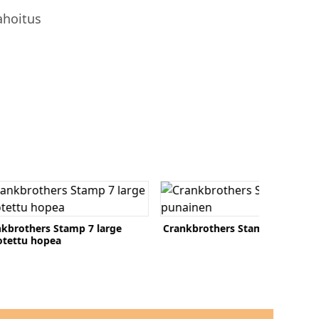
ahoitus
o tuote
Katso tuote
kbrothers Stamp 7 large
Crankbrothers Stamp 7 punain
lotettu hopea