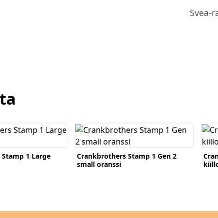
Svea-r
ta
Katso tuote
Kats
 Stamp 1 Large
Crankbrothers Stamp 1 Gen 2
Cran
small oranssi
kiil