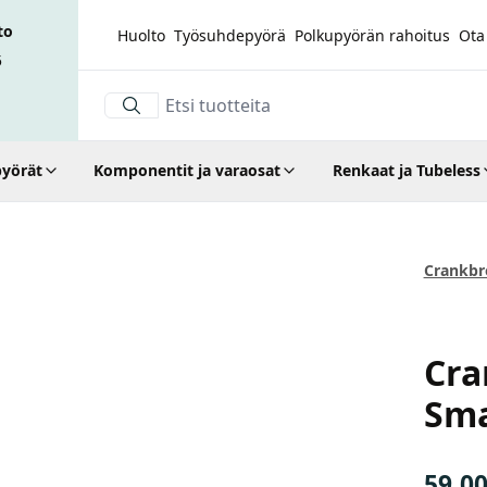
to
Huolto
Työsuhdepyörä
Polkupyörän rahoitus
Ota
5
yörät
Komponentit ja varaosat
Renkaat ja Tubeless
katso kaikki kuvat
Crankbr
Crankb
Cra
Sma
59,0