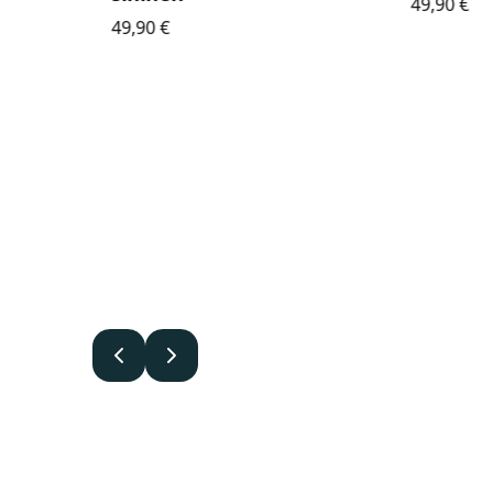
49,90
€
en
49,90
€
.
Edellinen
Seuraava