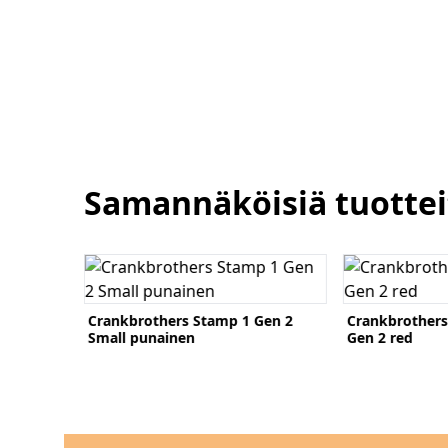
Samannäköisiä tuottei
Katso tuote
Katso tuote
Gen 2
Crankbrothers Stamp 1 Gen 2
Crankbrothers
Small punainen
Gen 2 red