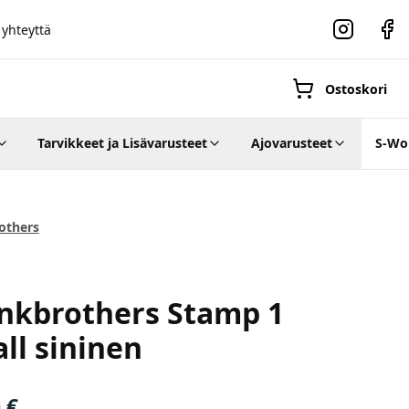
 yhteyttä
Instagram
Faceb
Ostoskori
Tarvikkeet ja Lisävarusteet
Ajovarusteet
S-Wo
Suositut osastot
others
rothers
Gravel-
nkbrothers Stamp 1
pyörät
Maastosähköpyö
ll sininen
0
€