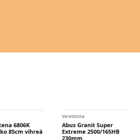
Varastossa
tena 6806K
Abus Granit Super
kko 85cm vihreä
Extreme 2500/165HB
230mm