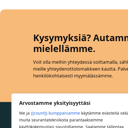
Kysymyksiä? Autam
mielellämme.
Voit olla meihin yhteydessä soittamalla, sähk
meille yhteydenottolomakkeen kautta. Pa
henkilökohtaisesti myymälässämme.
Arvostamme yksityisyyttäsi
Me ja
{{count}} kumppaniamme
käytämme evästeitä sek
muita seurantatekniikoita parantaaksemme
käyttökokemustasi sivustollamme. Saatamme tallentaa
Lahden Polkupyörähuolto - etusivulle