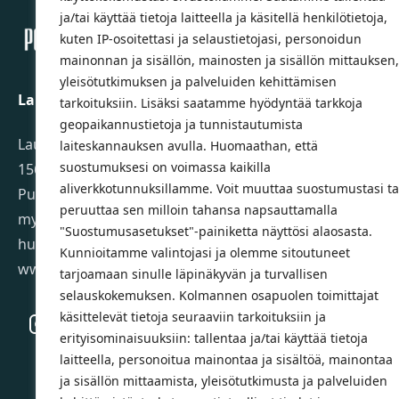
ja/tai käyttää tietoja laitteella ja käsitellä henkilötietoja,
kuten IP-osoitettasi ja selaustietojasi, personoidun
mainonnan ja sisällön, mainosten ja sisällön mittauksen,
yleisötutkimuksen ja palveluiden kehittämisen
Lahden Polkupyörähuolto Oy
tarkoituksiin. Lisäksi saatamme hyödyntää tarkkoja
geopaikannustietoja ja tunnistautumista
Launeenkatu 80
laiteskannauksen avulla. Huomaathan, että
suostumuksesi on voimassa kaikilla
15610 LAHTI
aliverkkotunnuksillamme. Voit muuttaa suostumustasi ta
Puh. 03 733 9183
peruuttaa sen milloin tahansa napsauttamalla
myynti@pyorakauppa.fi
"Suostumusasetukset"-painiketta näyttösi alaosasta.
huolto@pyorakauppa.fi
Kunnioitamme valintojasi ja olemme sitoutuneet
www.pyorakauppa.fi
tarjoamaan sinulle läpinäkyvän ja turvallisen
selauskokemuksen. Kolmannen osapuolen toimittajat
käsittelevät tietoja seuraaviin tarkoituksiin ja
Instagram
Facebook
erityisominaisuuksiin: tallentaa ja/tai käyttää tietoja
laitteella, personoitua mainontaa ja sisältöä, mainontaa
ja sisällön mittaamista, yleisötutkimusta ja palveluiden