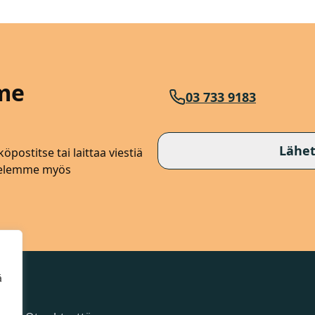
me
03 733 9183
Lähet
öpostitse tai laittaa viestiä
lvelemme myös
ä
Sivut