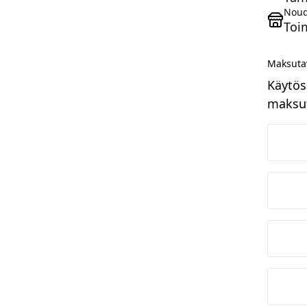
Noud
Toi
Maksuta
Käytös
maksut
N
O
S
M