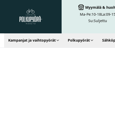
Myymälä
&
huol
Ma-Pe:
10-18
La:
09-1
Lahden Polkupyörähuolto - etusivulle
Su:
Suljettu
Kampanjat ja vaihtopyörät
Polkupyörät
Sähköp
Hakutulokset