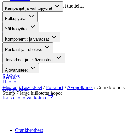
Valitettavasti haullasi ei löytynyt tuotteita.
Kampanjat ja vaihtopyörät
Suositut osastot
Polkupyörät
Sähköpyörät
Gravel-pyörät
Komponentit ja varaosat
Maastosähköpyörät
Renkaat ja Tubeless
Kaupunkisähköpyörät
Tarvikkeet ja Lisävarusteet
Tarvikkeet
Ajovarusteet
S-Works
Renkaat
Huolto
Etusivu
/
Tarvikkeet
/
Polkimet
/
Avopolkimet
/ Crankbrothers
Komponentit
Stamp 7 large kiillotettu hopea
Katso koko valikoima
katso kaikki kuvat
Crankbrothers