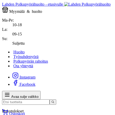
Lahden Polkupyörähuolto - etusivulle
Myymälä
&
huolto
Ma-Pe:
10-18
La:
09-15
Su:
Suljettu
Huolto
Työsuhdepyörä
Polkupyörän rahoitus
Ota yhteyttä
Instagram
Facebook
Avaa sulje valikko
Hakutulokset
Ostoskori