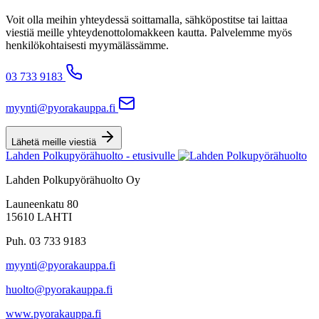
Voit olla meihin yhteydessä soittamalla, sähköpostitse tai laittaa
viestiä meille yhteydenottolomakkeen kautta. Palvelemme myös
henkilökohtaisesti myymälässämme.
03 733 9183
myynti@pyorakauppa.fi
Lähetä meille viestiä
Lahden Polkupyörähuolto - etusivulle
Lahden Polkupyörähuolto Oy
Launeenkatu 80
15610 LAHTI
Puh. 03 733 9183
myynti@pyorakauppa.fi
huolto@pyorakauppa.fi
www.pyorakauppa.fi