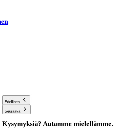
nen
Edellinen
Seuraava
Kysymyksiä? Autamme mielellämme.