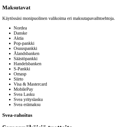
Maksutavat
Käytössäsi monipuolinen valikoima eri maksutapavaihtoehtoja.
Nordea
Danske
Aktia
Pop-pankki
Osuuspankki
Ålandsbanken
Säästöpankki
Handelsbanken
S-Pankki
Omasp
Siirto
Visa & Mastercard
MobilePay
Svea Lasku
Svea yrityslasku
Svea erämaksu
Svea-rahoitus