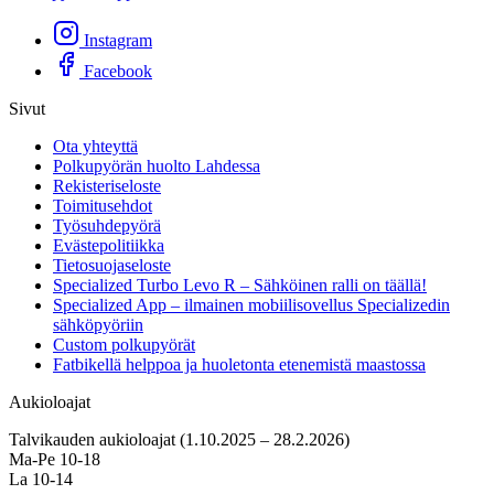
Instagram
Facebook
Sivut
Ota yhteyttä
Polkupyörän huolto Lahdessa
Rekisteriseloste
Toimitusehdot
Työsuhdepyörä
Evästepolitiikka
Tietosuojaseloste
Specialized Turbo Levo R – Sähköinen ralli on täällä!
Specialized App – ilmainen mobiilisovellus Specializedin
sähköpyöriin
Custom polkupyörät
Fatbikellä helppoa ja huoletonta etenemistä maastossa
Aukioloajat
Talvikauden aukioloajat (1.10.2025 – 28.2.2026)
Ma-Pe 10-18
La 10-14