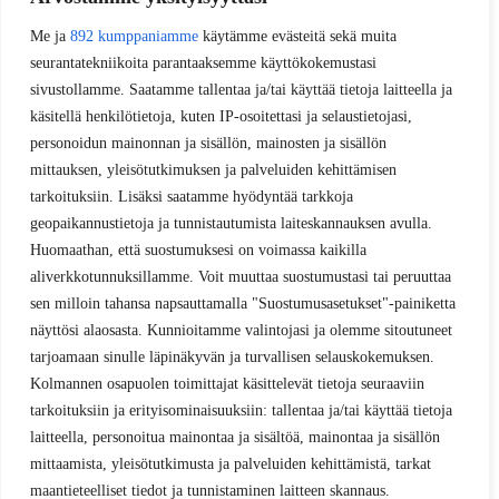
Me ja
892 kumppaniamme
käytämme evästeitä sekä muita
seurantatekniikoita parantaaksemme käyttökokemustasi
sivustollamme. Saatamme tallentaa ja/tai käyttää tietoja laitteella ja
käsitellä henkilötietoja, kuten IP-osoitettasi ja selaustietojasi,
personoidun mainonnan ja sisällön, mainosten ja sisällön
mittauksen, yleisötutkimuksen ja palveluiden kehittämisen
tarkoituksiin. Lisäksi saatamme hyödyntää tarkkoja
geopaikannustietoja ja tunnistautumista laiteskannauksen avulla.
Huomaathan, että suostumuksesi on voimassa kaikilla
aliverkkotunnuksillamme. Voit muuttaa suostumustasi tai peruuttaa
sen milloin tahansa napsauttamalla "Suostumusasetukset"-painiketta
näyttösi alaosasta. Kunnioitamme valintojasi ja olemme sitoutuneet
tarjoamaan sinulle läpinäkyvän ja turvallisen selauskokemuksen.
Kolmannen osapuolen toimittajat käsittelevät tietoja seuraaviin
tarkoituksiin ja erityisominaisuuksiin: tallentaa ja/tai käyttää tietoja
laitteella, personoitua mainontaa ja sisältöä, mainontaa ja sisällön
mittaamista, yleisötutkimusta ja palveluiden kehittämistä, tarkat
maantieteelliset tiedot ja tunnistaminen laitteen skannaus.