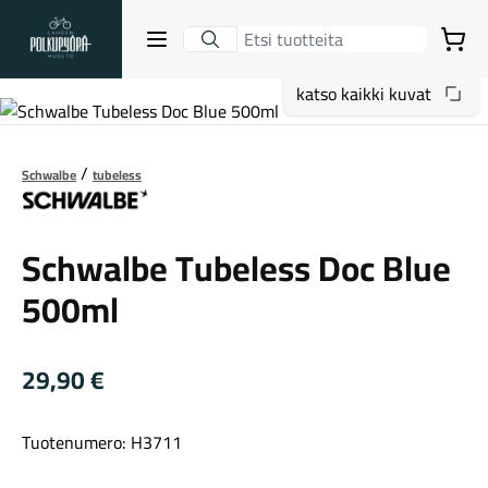
Lahden Polkupyörähuolto - etusivulle
Avaa sulje valikko
Ostoskori
katso kaikki kuvat
Hakutulokset
Schwalbe
tubeless
Schwalbe
Suositut osastot
Schwalbe Tubeless Doc Blue
500ml
29,90
€
Tuotenumero: H3711
Gravel-pyörät