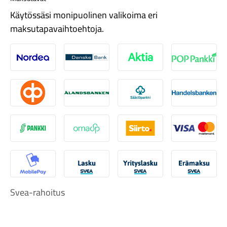
Käytössäsi monipuolinen valikoima eri
maksutapavaihtoehtoja.
Nordea
Danske
Aktia
Pop-pank
Tarvikkeet
Osuuspankki
Ålandsbanken
Säästöpankki
Handelsb
S-Pankki
Omasp
Siirto
Visa & Ma
MobilePay
Svea Lasku
Svea yrityslasku
Svea erä
Svea-rahoitus
Renkaat