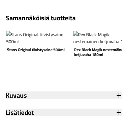
Samannäköisiä tuotteita
Katso tuote
Katso tuote
Komponentit
Stans Original tiivistysaine 500ml
Rex Black Magik nestemäinen
ketjuvaha 180ml
Katso koko valikoima
Kuvaus
Lisätiedot