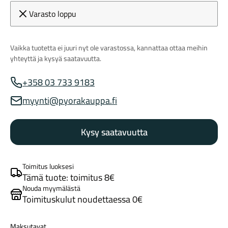
Varasto loppu
Vaikka tuotetta ei juuri nyt ole varastossa, kannattaa ottaa meihin
yhteyttä ja kysyä saatavuutta.
+358 03 733 9183
Myynnin puhelinnumero
Maastosähköpyörät
myynti@pyorakauppa.fi
Myynnin sähköposti
Kysy saatavuutta
Toimitus luoksesi
Tämä tuote: toimitus 8€
Nouda myymälästä
Toimituskulut noudettaessa 0€
Kaupunkisähköpyörät
Maksutavat