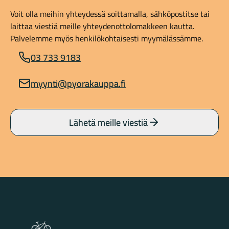
Voit olla meihin yhteydessä soittamalla, sähköpostitse tai
laittaa viestiä meille yhteydenottolomakkeen kautta.
Palvelemme myös henkilökohtaisesti myymälässämme.
03 733 9183
myynti@pyorakauppa.fi
Lähetä meille viestiä
Lahden Polkupyörähuolto - etusivulle