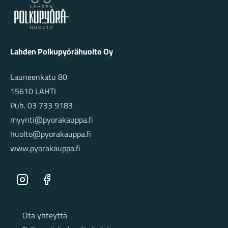
Lahden Polkupyörähuolto Oy
Launeenkatu 80
15610 LAHTI
Puh. 03 733 9183
myynti@pyorakauppa.fi
huolto@pyorakauppa.fi
www.pyorakauppa.fi
Instagram
Facebook
Sivut
Ota yhteyttä