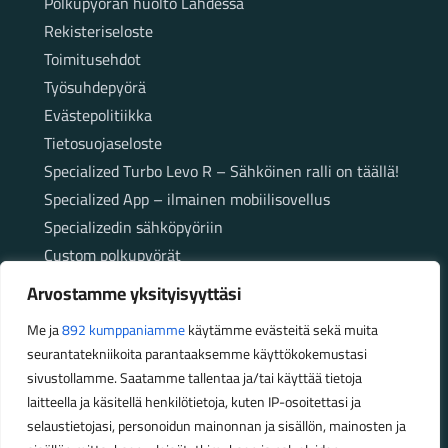
Polkupyörän huolto Lahdessa
Rekisteriseloste
Toimitusehdot
Työsuhdepyörä
Evästepolitiikka
Tietosuojaseloste
Specialized Turbo Levo R – Sähköinen ralli on täällä!
Specialized App – ilmainen mobiilisovellus
Specializedin sähköpyöriin
Custom polkupyörät
Fatbikellä helppoa ja huoletonta etenemistä
Arvostamme yksityisyyttäsi
maastossa
Me ja
892 kumppaniamme
käytämme evästeitä sekä muita
seurantatekniikoita parantaaksemme käyttökokemustasi
Aukioloajat
sivustollamme. Saatamme tallentaa ja/tai käyttää tietoja
laitteella ja käsitellä henkilötietoja, kuten IP-osoitettasi ja
Talvikauden aukioloajat (1.10.2025 – 28.2.2026)
selaustietojasi, personoidun mainonnan ja sisällön, mainosten ja
Ma-Pe 10-18