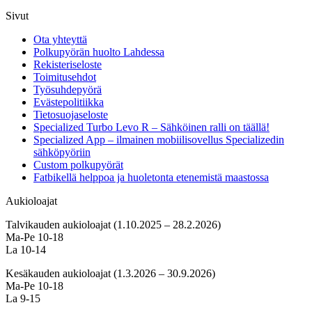
Sivut
Ota yhteyttä
Polkupyörän huolto Lahdessa
Rekisteriseloste
Toimitusehdot
Työsuhdepyörä
Evästepolitiikka
Tietosuojaseloste
Specialized Turbo Levo R – Sähköinen ralli on täällä!
Specialized App – ilmainen mobiilisovellus Specializedin
sähköpyöriin
Custom polkupyörät
Fatbikellä helppoa ja huoletonta etenemistä maastossa
Aukioloajat
Talvikauden aukioloajat (1.10.2025 – 28.2.2026)
Ma-Pe 10-18
La 10-14
Kesäkauden aukioloajat (1.3.2026 – 30.9.2026)
Ma-Pe 10-18
La 9-15