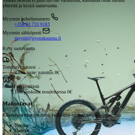
Vaikka tuotetta ei juuri nyt ole varastossa, kannattaa ottaa meihin
yhteyttä ja kysyä saatavuutta.
Myynnin puhelinnumero
+358 03 733 9183
Myynnin sähköposti
myynti@pyorakauppa.fi
Kysy saatavuutta
Toimitus luoksesi
Tämä tuote: toimitus 8€
Nouda myymälästä
Toimituskulut noudettaessa 0€
Maksutavat
Käytössäsi monipuolinen valikoima eri maksutapavaihtoehtoja.
Nordea
Danske