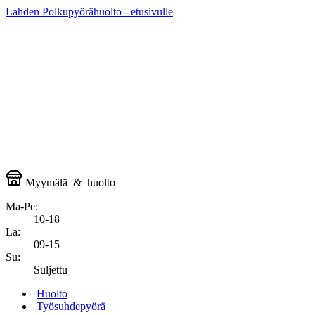
Lahden Polkupyörähuolto - etusivulle
Myymälä
&
huolto
Ma-Pe:
10-18
La:
09-15
Su:
Suljettu
Huolto
Työsuhdepyörä