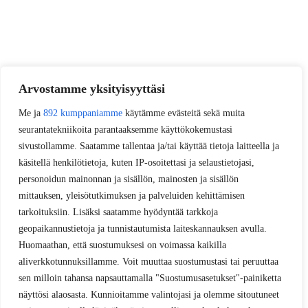
Arvostamme yksityisyyttäsi
Me ja
892 kumppaniamme
käytämme evästeitä sekä muita
seurantatekniikoita parantaaksemme käyttökokemustasi
sivustollamme. Saatamme tallentaa ja/tai käyttää tietoja laitteella ja
käsitellä henkilötietoja, kuten IP-osoitettasi ja selaustietojasi,
personoidun mainonnan ja sisällön, mainosten ja sisällön
mittauksen, yleisötutkimuksen ja palveluiden kehittämisen
tarkoituksiin. Lisäksi saatamme hyödyntää tarkkoja
geopaikannustietoja ja tunnistautumista laiteskannauksen avulla.
Huomaathan, että suostumuksesi on voimassa kaikilla
aliverkkotunnuksillamme. Voit muuttaa suostumustasi tai peruuttaa
sen milloin tahansa napsauttamalla "Suostumusasetukset"-painiketta
näyttösi alaosasta. Kunnioitamme valintojasi ja olemme sitoutuneet