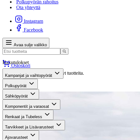
Polkupyörän rahoitus
Ota yhteyttä
Instagram
Facebook
Avaa sulje valikko
Hakutulokset
Ostoskori
Valitettavasti haullasi ei löytynyt tuotteita.
Kampanjat ja vaihtopyörät
Suositut osastot
Polkupyörät
Sähköpyörät
Komponentit ja varaosat
Renkaat ja Tubeless
Tarvikkeet ja Lisävarusteet
Ajovarusteet