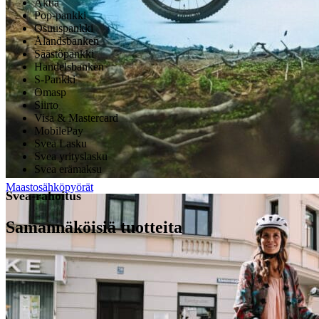
Aktia
Pop-pankki
Osuuspankki
Ålandsbanken
Säästöpankki
Handelsbanken
S-Pankki
Omasp
Siirto
Visa & Mastercard
MobilePay
Svea Lasku
Svea yrityslasku
Svea erämaksu
Maastosähköpyörät
Svea-rahoitus
Samannäköisiä tuotteita