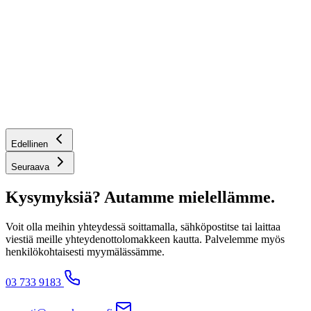
Edellinen
Seuraava
Kysymyksiä? Autamme mielellämme.
Voit olla meihin yhteydessä soittamalla, sähköpostitse tai laittaa
viestiä meille yhteydenottolomakkeen kautta. Palvelemme myös
henkilökohtaisesti myymälässämme.
03 733 9183