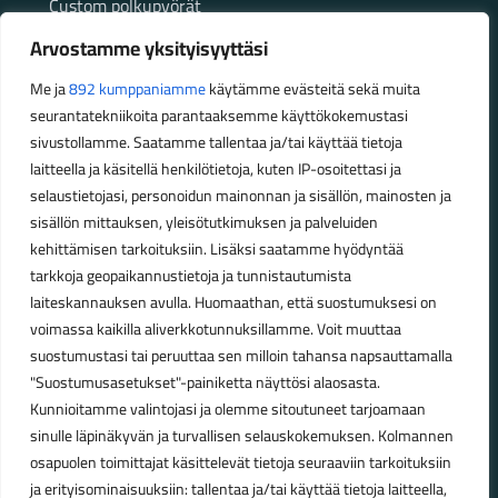
Custom polkupyörät
Fatbikellä helppoa ja huoletonta etenemistä
Arvostamme yksityisyyttäsi
maastossa
Me ja
892 kumppaniamme
käytämme evästeitä sekä muita
seurantatekniikoita parantaaksemme käyttökokemustasi
Aukioloajat
sivustollamme. Saatamme tallentaa ja/tai käyttää tietoja
laitteella ja käsitellä henkilötietoja, kuten IP-osoitettasi ja
Talvikauden aukioloajat (1.10.2025 – 28.2.2026)
selaustietojasi, personoidun mainonnan ja sisällön, mainosten ja
Ma-Pe 10-18
sisällön mittauksen, yleisötutkimuksen ja palveluiden
La 10-14
kehittämisen tarkoituksiin. Lisäksi saatamme hyödyntää
Kesäkauden aukioloajat (1.3.2026 – 30.9.2026)
tarkkoja geopaikannustietoja ja tunnistautumista
laiteskannauksen avulla. Huomaathan, että suostumuksesi on
Ma-Pe 10-18
voimassa kaikilla aliverkkotunnuksillamme. Voit muuttaa
La 9-15
suostumustasi tai peruuttaa sen milloin tahansa napsauttamalla
"Suostumusasetukset"-painiketta näyttösi alaosasta.
Poikkeavat aukioloajat:
Kunnioitamme valintojasi ja olemme sitoutuneet tarjoamaan
Pyhäinpäivä lauantai 31.10. – suljettu
sinulle läpinäkyvän ja turvallisen selauskokemuksen. Kolmannen
osapuolen toimittajat käsittelevät tietoja seuraaviin tarkoituksiin
ja erityisominaisuuksiin: tallentaa ja/tai käyttää tietoja laitteella,