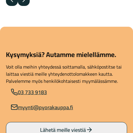
Edellinen
Seuraava
Kysymyksiä? Autamme mielellämme.
Voit olla meihin yhteydessä soittamalla, sähköpostitse tai
laittaa viestiä meille yhteydenottolomakkeen kautta.
Palvelemme myös henkilökohtaisesti myymälässämme.
03 733 9183
myynti@pyorakauppa.fi
Lähetä meille viestiä