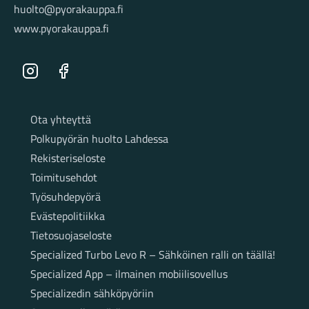
huolto@pyorakauppa.fi
www.pyorakauppa.fi
Instagram
Facebook
Sivut
Ota yhteyttä
Polkupyörän huolto Lahdessa
Rekisteriseloste
Toimitusehdot
Työsuhdepyörä
Evästepolitiikka
Tietosuojaseloste
Specialized Turbo Levo R – Sähköinen ralli on täällä!
Specialized App – ilmainen mobiilisovellus
Specializedin sähköpyöriin