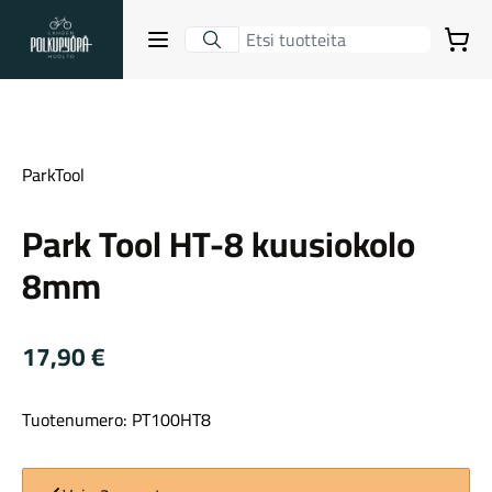
Lahden Polkupyörähuolto - etusivulle
Avaa sulje valikko
Ostoskori
Suurenna kuva
Hakutulokset
ParkTool
Park Tool HT-8 kuusiokolo
Suositut osastot
8mm
17,90
€
Tuotenumero: PT100HT8
Gravel-pyörät