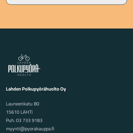
Lahden Polkupyörähuolto - etusivulle
Lahden Polkupyörähuolto Oy
Launeenkatu 80
15610 LAHTI
Puh. 03 733 9183
myynti@pyorakauppa.fi