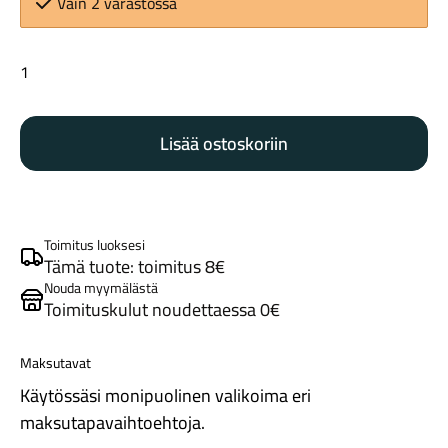
Vain 2 varastossa
Park
Tool
HT-
Lisää ostoskoriin
8
kuusiokolo
Maastosähköpyörät
8mm
määrä
Toimitus luoksesi
Tämä tuote: toimitus 8€
Nouda myymälästä
Toimituskulut noudettaessa 0€
Maksutavat
Käytössäsi monipuolinen valikoima eri
Kaupunkisähköpyörät
maksutapavaihtoehtoja.