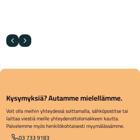
Abus Granit Super Extrem
2500/165HB 230mm
360,00
€
Edellinen
Seuraava
Kysymyksiä? Autamme mielellämme.
Voit olla meihin yhteydessä soittamalla, sähköpostitse tai
laittaa viestiä meille yhteydenottolomakkeen kautta.
Palvelemme myös henkilökohtaisesti myymälässämme.
03 733 9183