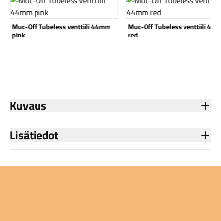
OXC venttiilimuunninsarja
Muc-Off Tubeless venttiili 44mm
red
Komponentit
Kuvaus
Katso koko valikoima
Lisätiedot