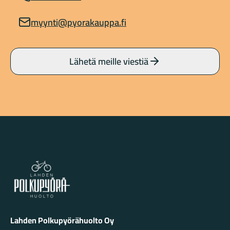
myynti@pyorakauppa.fi
Lähetä meille viestiä
Lahden Polkupyörähuolto - etusivulle
Lahden Polkupyörähuolto Oy