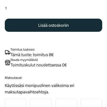
Sram
Pro
ilmaussarja
Lisää ostoskoriin
DOT
määrä
Maastosähköpyörät
Toimitus luoksesi
Tämä tuote: toimitus 8€
Nouda myymälästä
Toimituskulut noudettaessa 0€
Maksutavat
Käytössäsi monipuolinen valikoima eri
maksutapavaihtoehtoja.
Kaupunkisähköpyörät