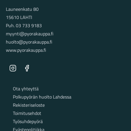
Launeenkatu 80
15610 LAHTI
Puh. 03 733 9183
myynti@pyorakauppa.fi
huolto@pyorakauppa.fi
www.pyorakauppa.fi
Instagram
Facebook
Sivut
Ota yhteyttä
Polkupyörän huolto Lahdessa
Rekisteriseloste
Toimitusehdot
Työsuhdepyörä
Evästepolitiikka