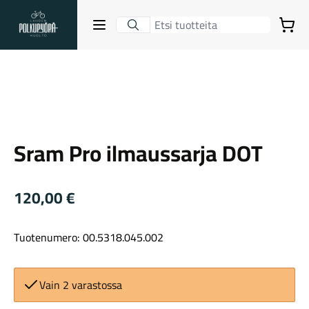
Lahden Polkupyörähuolto - etusivulle
Avaa sulje valikko
Ostoskori
Suurenna kuva
Hakutulokset
Sram
Sram Pro ilmaussarja DOT
Suositut osastot
120,00
€
Tuotenumero: 00.5318.045.002
Gravel-pyörät
Vain 2 varastossa