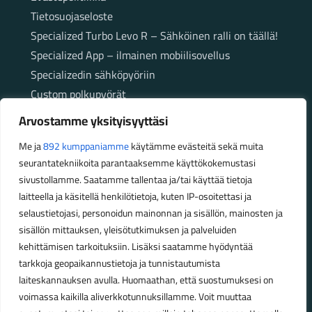
Tietosuojaseloste
Specialized Turbo Levo R – Sähköinen ralli on täällä!
Specialized App – ilmainen mobiilisovellus
Specializedin sähköpyöriin
Custom polkupyörät
Fatbikellä helppoa ja huoletonta etenemistä
Arvostamme yksityisyyttäsi
maastossa
Me ja
892 kumppaniamme
käytämme evästeitä sekä muita
seurantatekniikoita parantaaksemme käyttökokemustasi
Aukioloajat
sivustollamme. Saatamme tallentaa ja/tai käyttää tietoja
laitteella ja käsitellä henkilötietoja, kuten IP-osoitettasi ja
Talvikauden aukioloajat (1.10.2025 – 28.2.2026)
selaustietojasi, personoidun mainonnan ja sisällön, mainosten ja
Ma-Pe 10-18
sisällön mittauksen, yleisötutkimuksen ja palveluiden
La 10-14
kehittämisen tarkoituksiin. Lisäksi saatamme hyödyntää
Kesäkauden aukioloajat (1.3.2026 – 30.9.2026)
tarkkoja geopaikannustietoja ja tunnistautumista
laiteskannauksen avulla. Huomaathan, että suostumuksesi on
Ma-Pe 10-18
voimassa kaikilla aliverkkotunnuksillamme. Voit muuttaa
La 9-15