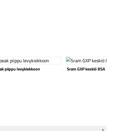
 tuote
Katso tuote
ak piippu levykiekkoon
Sram GXP keskiö BSA 73/68mm