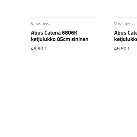
Varastossa
Varastossa
1,
Abus Catena 6806K
Abus Cat
CX1
ketjulukko 85cm sininen
ketjulukk
49,90
€
49,90
€
en
.