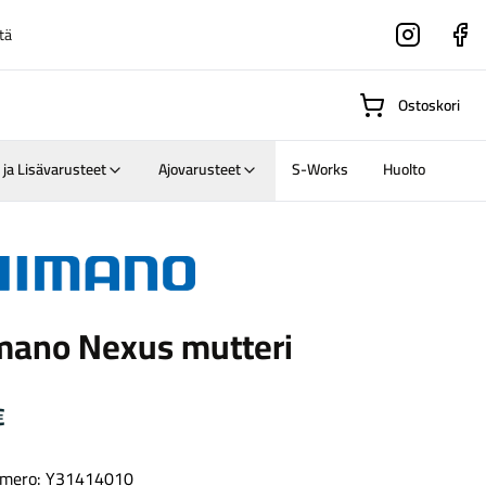
tä
Instagram
Faceboo
Ostoskori
 ja Lisävarusteet
Ajovarusteet
S-Works
Huolto
Suositut osastot
o
mano Nexus mutteri
Gravel-
pyörät
Maastosähköpyörä
€
mero: Y31414010