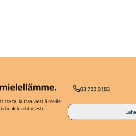
mielellämme.
03 733 9183
itse tai laittaa viestiä meille
s henkilökohtaisesti
Lähe