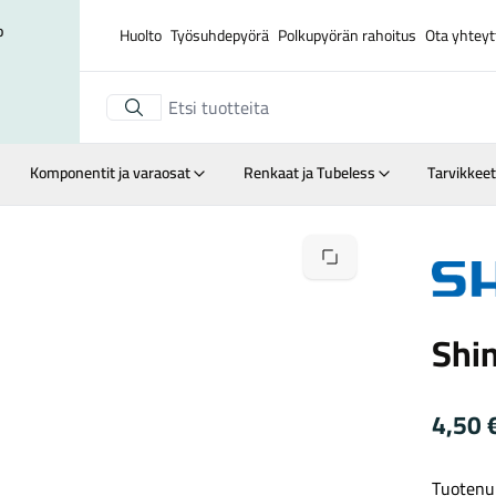
o
Huolto
Työsuhdepyörä
Polkupyörän rahoitus
Ota yhteyt
Komponentit ja varaosat
Renkaat ja Tubeless
Tarvikkeet
Suurenna kuva
Shiman
Shi
4,50
Tuotenu