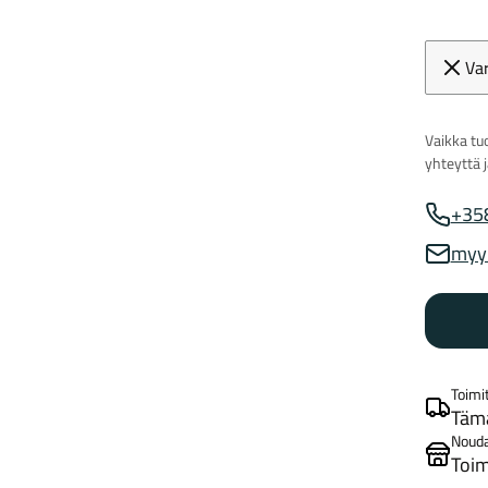
Va
Vaikka tuo
yhteyttä 
+35
Myynnin
myy
Myynnin
Toimi
Tämä
Noud
Toim