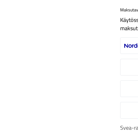
Maksutav
Käytöss
maksut
N
O
S
M
Svea-ra