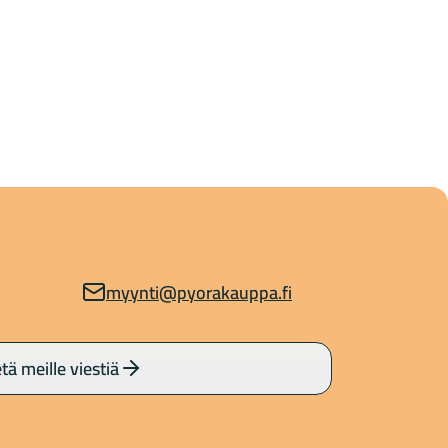
myynti@pyorakauppa.fi
tä meille viestiä