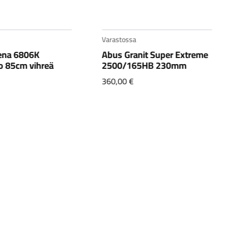
Varastossa
ena 6806K
Abus Granit Super Extreme
o 85cm vihreä
2500/165HB 230mm
360,00
€