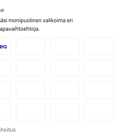
at
äsi monipuolinen valikoima eri
apavaihtoehtoja.
ordea
Danske
Aktia
Pop-pankki
suuspankki
Ålandsbanken
Säästöpankki
Handelsbanken
-Pankki
Omasp
Siirto
Visa & Mastercard
obilePay
Svea Lasku
Svea yrityslasku
Svea erämaksu
hoitus