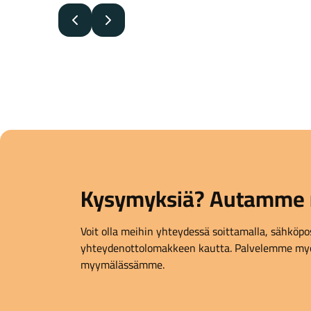
Edellinen
Seuraava
Kysymyksiä? Autamme 
Voit olla meihin yhteydessä soittamalla, sähköpost
yhteydenottolomakkeen kautta. Palvelemme myö
myymälässämme.