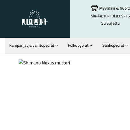
Myymälä
&
huolt
Ma-Pe:
10-18
La:
09-15
Lahden Polkupyörähuolto - etusivulle
Su:
Suljettu
Kampanjat ja vaihtopyörät
Polkupyörät
Sähköpyörät
Hakutulokset