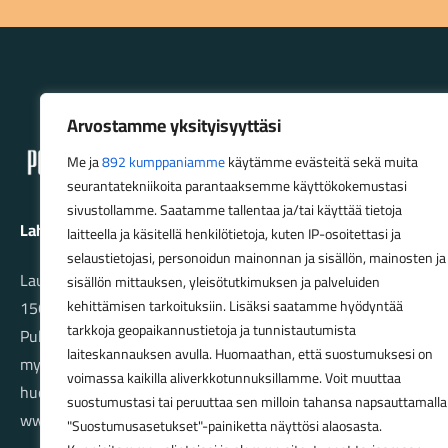
Lahden Polkupyörähuolto - etusivulle
Arvostamme yksityisyyttäsi
Me ja
892 kumppaniamme
käytämme evästeitä sekä muita
seurantatekniikoita parantaaksemme käyttökokemustasi
sivustollamme. Saatamme tallentaa ja/tai käyttää tietoja
Lahden Polkupyörähuolto Oy
laitteella ja käsitellä henkilötietoja, kuten IP-osoitettasi ja
selaustietojasi, personoidun mainonnan ja sisällön, mainosten ja
Launeenkatu 80
sisällön mittauksen, yleisötutkimuksen ja palveluiden
15610 LAHTI
kehittämisen tarkoituksiin. Lisäksi saatamme hyödyntää
tarkkoja geopaikannustietoja ja tunnistautumista
Puh. 03 733 9183
laiteskannauksen avulla. Huomaathan, että suostumuksesi on
myynti@pyorakauppa.fi
voimassa kaikilla aliverkkotunnuksillamme. Voit muuttaa
huolto@pyorakauppa.fi
suostumustasi tai peruuttaa sen milloin tahansa napsauttamalla
www.pyorakauppa.fi
"Suostumusasetukset"-painiketta näyttösi alaosasta.