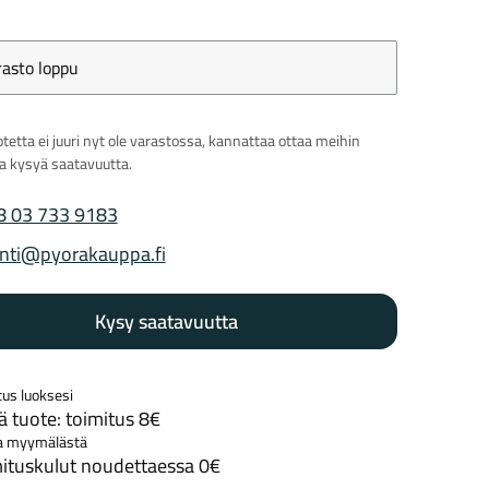
rasto loppu
Kaupunkisähköpyörät
Tarvikkeet
tetta ei juuri nyt ole varastossa, kannattaa ottaa meihin
ja kysyä saatavuutta.
8 03 733 9183
 puhelinnumero
nti@pyorakauppa.fi
 sähköposti
Kysy saatavuutta
Renkaat
Komponentit
tus luoksesi
 tuote: toimitus 8€
Katso koko valikoima
a myymälästä
ituskulut noudettaessa 0€