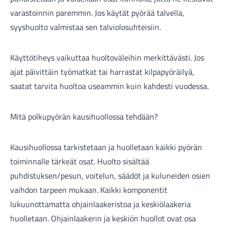
varastoinnin paremmin. Jos käytät pyörää talvella,
syyshuolto valmistaa sen talviolosuhteisiin.
Käyttötiheys vaikuttaa huoltoväleihin merkittävästi. Jos
ajat päivittäin työmatkat tai harrastat kilpapyöräilyä,
saatat tarvita huoltoa useammin kuin kahdesti vuodessa.
Mitä polkupyörän kausihuollossa tehdään?
Kausihuollossa tarkistetaan ja huolletaan kaikki pyörän
toiminnalle tärkeät osat. Huolto sisältää
puhdistuksen/pesun, voitelun, säädöt ja kuluneiden osien
vaihdon tarpeen mukaan. Kaikki komponentit
lukuunottamatta ohjainlaakeristoa ja keskiölaakeria
huolletaan. Ohjainlaakerin ja keskiön huollot ovat osa