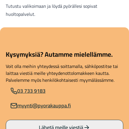
Tutustu valikoimaan
ja löydä pyörällesi sopivat
huoltopalvelut.
Kysymyksiä? Autamme mielellämme.
Voit olla meihin yhteydessä soittamalla, sähköpostitse tai
laittaa viestiä meille yhteydenottolomakkeen kautta.
Palvelemme myös henkilökohtaisesti myymälässämme.
03 733 9183
myynti@pyorakauppa.fi
Lähetä meille viestiä