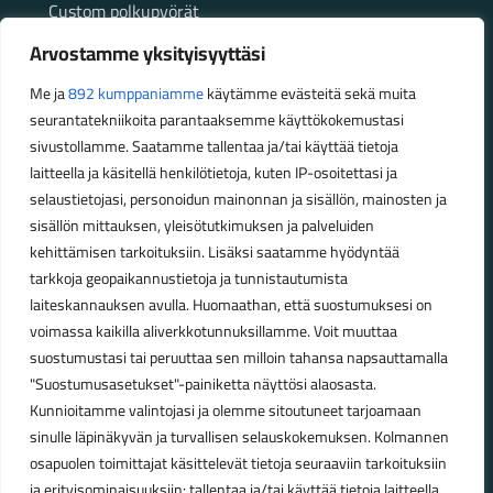
Custom polkupyörät
Fatbikellä helppoa ja huoletonta etenemistä
Arvostamme yksityisyyttäsi
maastossa
Me ja
892 kumppaniamme
käytämme evästeitä sekä muita
seurantatekniikoita parantaaksemme käyttökokemustasi
Aukioloajat
sivustollamme. Saatamme tallentaa ja/tai käyttää tietoja
laitteella ja käsitellä henkilötietoja, kuten IP-osoitettasi ja
Talvikauden aukioloajat (1.10.2025 – 28.2.2026)
selaustietojasi, personoidun mainonnan ja sisällön, mainosten ja
Ma-Pe 10-18
sisällön mittauksen, yleisötutkimuksen ja palveluiden
La 10-14
kehittämisen tarkoituksiin. Lisäksi saatamme hyödyntää
Kesäkauden aukioloajat (1.3.2026 – 30.9.2026)
tarkkoja geopaikannustietoja ja tunnistautumista
laiteskannauksen avulla. Huomaathan, että suostumuksesi on
Ma-Pe 10-18
voimassa kaikilla aliverkkotunnuksillamme. Voit muuttaa
La 9-15
suostumustasi tai peruuttaa sen milloin tahansa napsauttamalla
"Suostumusasetukset"-painiketta näyttösi alaosasta.
Poikkeavat aukioloajat:
Kunnioitamme valintojasi ja olemme sitoutuneet tarjoamaan
Pyhäinpäivä lauantai 31.10. – suljettu
sinulle läpinäkyvän ja turvallisen selauskokemuksen. Kolmannen
osapuolen toimittajat käsittelevät tietoja seuraaviin tarkoituksiin
ja erityisominaisuuksiin: tallentaa ja/tai käyttää tietoja laitteella,