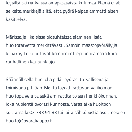
löysiltä tai renkaissa on epätasaista kulumaa. Nämä ovat
selkeitä merkkejä siitä, että pyörä kaipaa ammattilaisen
käsittelyä.
Märissä ja likaisissa olosuhteissa ajaminen lisää
huoltotarvetta merkittävästi. Samoin maastopyöräily ja
kilpakäyttö kuluttavat komponentteja nopeammin kuin
rauhallinen kaupunkiajo.
Säännöllisellä huollolla pidät pyöräsi turvallisena ja
toimivana pitkään. Meiltä löydät kattavan valikoiman
huoltopalveluita sekä ammattitaitoisen henkilökunnan,
joka huolehtii pyöräsi kunnosta. Varaa aika huoltoon
soittamalla 03 733 91 83 tai laita sähköpostia osoitteeseen
huolto@pyorakauppa.fi.