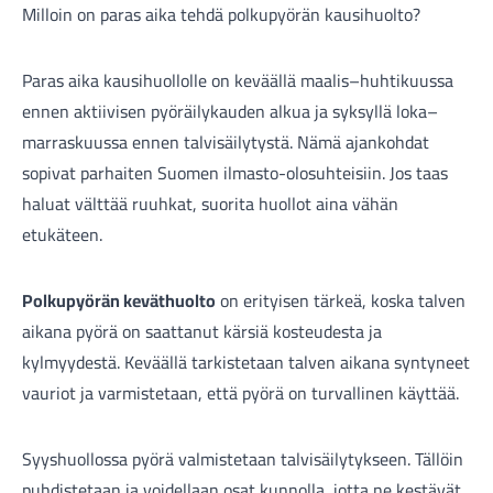
Milloin on paras aika tehdä polkupyörän kausihuolto?
Paras aika kausihuollolle on keväällä maalis–huhtikuussa
ennen aktiivisen pyöräilykauden alkua ja syksyllä loka–
marraskuussa ennen talvisäilytystä. Nämä ajankohdat
Komponentit
sopivat parhaiten Suomen ilmasto-olosuhteisiin. Jos taas
haluat välttää ruuhkat, suorita huollot aina vähän
etukäteen.
Katso koko valikoima
Polkupyörän keväthuolto
on erityisen tärkeä, koska talven
aikana pyörä on saattanut kärsiä kosteudesta ja
kylmyydestä. Keväällä tarkistetaan talven aikana syntyneet
vauriot ja varmistetaan, että pyörä on turvallinen käyttää.
Syyshuollossa pyörä valmistetaan talvisäilytykseen. Tällöin
puhdistetaan ja voidellaan osat kunnolla, jotta ne kestävät