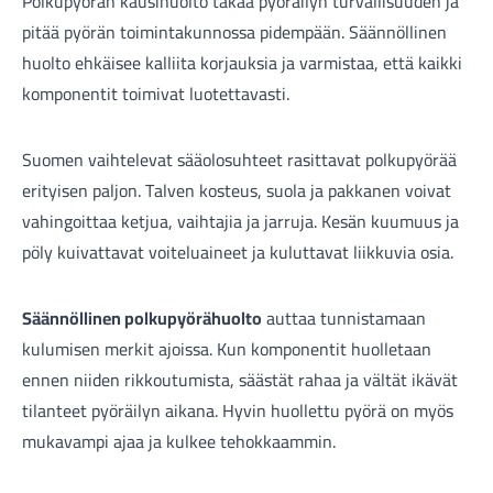
Polkupyörän kausihuolto takaa pyöräilyn turvallisuuden ja
pitää pyörän toimintakunnossa pidempään. Säännöllinen
huolto ehkäisee kalliita korjauksia ja varmistaa, että kaikki
komponentit toimivat luotettavasti.
Suomen vaihtelevat sääolosuhteet rasittavat polkupyörää
Tarvikkeet
erityisen paljon. Talven kosteus, suola ja pakkanen voivat
vahingoittaa ketjua, vaihtajia ja jarruja. Kesän kuumuus ja
pöly kuivattavat voiteluaineet ja kuluttavat liikkuvia osia.
Säännöllinen polkupyörähuolto
auttaa tunnistamaan
kulumisen merkit ajoissa. Kun komponentit huolletaan
ennen niiden rikkoutumista, säästät rahaa ja vältät ikävät
tilanteet pyöräilyn aikana. Hyvin huollettu pyörä on myös
Renkaat
mukavampi ajaa ja kulkee tehokkaammin.