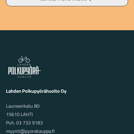
Lahden Polkupyörähuolto - etusivulle
Lahden Polkupyörähuolto Oy
Launeenkatu 80
15610 LAHTI
Puh. 03 733 9183
myynti@pyorakauppa.fi