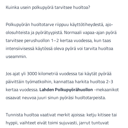
Kuinka usein polkupyörä tarvitsee huoltoa?
Polkupyörän huoltotarve riippuu käyttötiheydestä, ajo-
olosuhteista ja pyörätyypistä. Normaali vapaa-ajan pyörä
tarvitsee perushuollon 1–2 kertaa vuodessa, kun taas
intensiivisessä käytössä oleva pyörä voi tarvita huoltoa
useammin.
Jos ajat yli 3000 kilometriä vuodessa tai käytät pyörää
päivittäin työmatkoihin, kannattaa harkita huoltoa 2-3
kertaa vuodessa.
Lahden Polkupyörähuollon
-mekaanikot
osaavat neuvoa juuri sinun pyöräsi huoltotarpeista.
Tunnista huoltoa vaativat merkit ajoissa: ketju kitisee tai
hyppii, vaihteet eivät toimi sujuvasti, jarrut tuntuvat