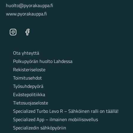
huolto@pyorakauppa.fi
www.pyorakauppa.fi
Instagram
Facebook
Sivut
Ota yhteyttä
Polkupyörän huolto Lahdessa
Rekisteriseloste
Toimitusehdot
Työsuhdepyörä
Evästepolitiikka
Tietosuojaseloste
Specialized Turbo Levo R – Sähköinen ralli on täällä!
Specialized App – ilmainen mobiilisovellus
Specializedin sähköpyöriin