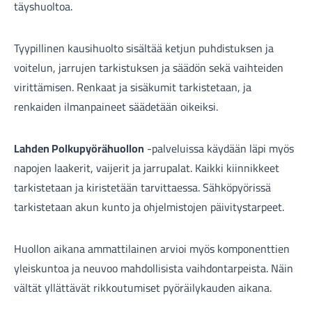
täyshuoltoa.
Tyypillinen kausihuolto sisältää ketjun puhdistuksen ja
voitelun, jarrujen tarkistuksen ja säädön sekä vaihteiden
virittämisen. Renkaat ja sisäkumit tarkistetaan, ja
renkaiden ilmanpaineet säädetään oikeiksi.
Lahden Polkupyörähuollon
-palveluissa käydään läpi myös
napojen laakerit, vaijerit ja jarrupalat. Kaikki kiinnikkeet
tarkistetaan ja kiristetään tarvittaessa. Sähköpyörissä
tarkistetaan akun kunto ja ohjelmistojen päivitystarpeet.
Huollon aikana ammattilainen arvioi myös komponenttien
yleiskuntoa ja neuvoo mahdollisista vaihdontarpeista. Näin
vältät yllättävät rikkoutumiset pyöräilykauden aikana.