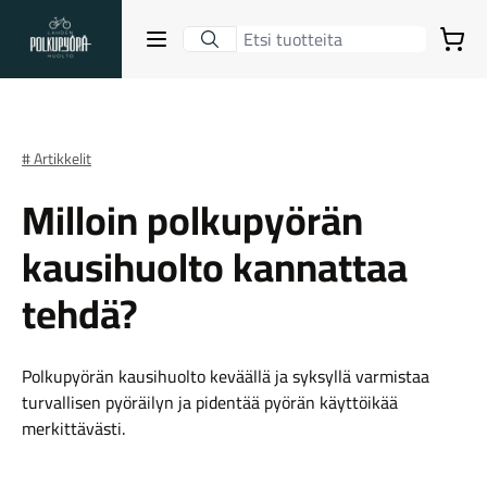
Lahden Polkupyörähuolto - etusivulle
Avaa sulje valikko
Ostoskori
Hakutulokset
# Artikkelit
Milloin polkupyörän
Suositut osastot
kausihuolto kannattaa
tehdä?
Polkupyörän kausihuolto keväällä ja syksyllä varmistaa
turvallisen pyöräilyn ja pidentää pyörän käyttöikää
merkittävästi.
Gravel-pyörät