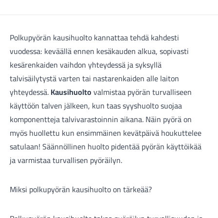
Polkupyörän kausihuolto kannattaa tehdä kahdesti
vuodessa: keväällä ennen kesäkauden alkua, sopivasti
kesärenkaiden vaihdon yhteydessä ja syksyllä
talvisäilytystä varten tai nastarenkaiden alle laiton
Maastosähköpyörät
yhteydessä.
Kausihuolto
valmistaa pyörän turvalliseen
käyttöön talven jälkeen, kun taas syyshuolto suojaa
komponentteja talvivarastoinnin aikana. Näin pyörä on
myös huollettu kun ensimmäinen kevätpäivä houkuttelee
satulaan! Säännöllinen huolto pidentää pyörän käyttöikää
ja varmistaa turvallisen pyöräilyn.
Miksi polkupyörän kausihuolto on tärkeää?
Kaupunkisähköpyörät