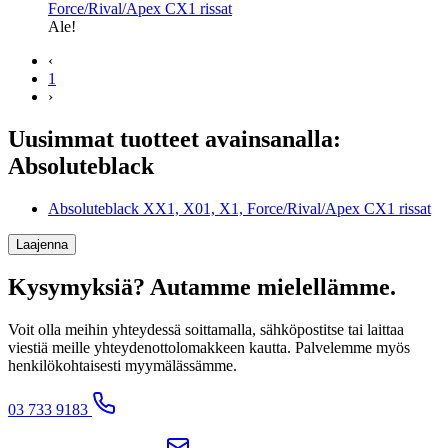
hinta
Force/Rival/Apex CX1 rissat
oli:59,90 €
Ale!
‹
1
›
Uusimmat tuotteet avainsanalla:
Absoluteblack
Absoluteblack XX1, X01, X1, Force/Rival/Apex CX1 rissat
Laajenna
Kysymyksiä? Autamme mielellämme.
Voit olla meihin yhteydessä soittamalla, sähköpostitse tai laittaa
viestiä meille yhteydenottolomakkeen kautta. Palvelemme myös
henkilökohtaisesti myymälässämme.
03 733 9183