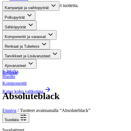
Valitettavasti haullasi ei löytynyt tuotteita.
Kampanjat ja vaihtopyörät
Suositut osastot
Polkupyörät
Sähköpyörät
Gravel-pyörät
Komponentit ja varaosat
Maastosähköpyörät
Renkaat ja Tubeless
Kaupunkisähköpyörät
Tarvikkeet ja Lisävarusteet
Tarvikkeet
Ajovarusteet
S-Works
Renkaat
Huolto
Komponentit
Katso koko valikoima
Absoluteblack
Etusivu
/ Tuotteet avainsanalla “Absoluteblack”
Suodata
Suodattimet