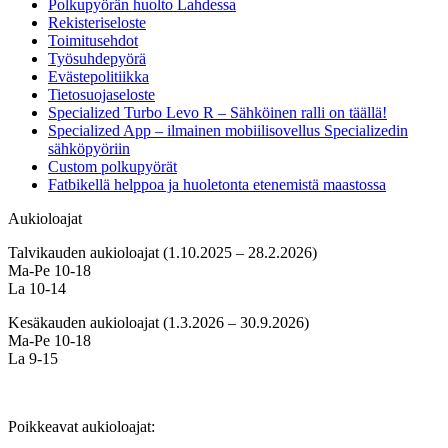
Polkupyörän huolto Lahdessa
Rekisteriseloste
Toimitusehdot
Työsuhdepyörä
Evästepolitiikka
Tietosuojaseloste
Specialized Turbo Levo R – Sähköinen ralli on täällä!
Specialized App – ilmainen mobiilisovellus Specializedin
sähköpyöriin
Custom polkupyörät
Fatbikellä helppoa ja huoletonta etenemistä maastossa
Aukioloajat
Talvikauden aukioloajat (1.10.2025 – 28.2.2026)
Ma-Pe 10-18
La 10-14
Kesäkauden aukioloajat (1.3.2026 – 30.9.2026)
Ma-Pe 10-18
La 9-15
Poikkeavat aukioloajat: