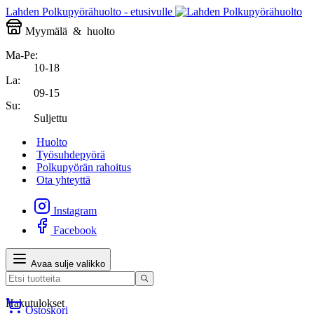
Lahden Polkupyörähuolto - etusivulle
Myymälä
&
huolto
Ma-Pe:
10-18
La:
09-15
Su:
Suljettu
Huolto
Työsuhdepyörä
Polkupyörän rahoitus
Ota yhteyttä
Instagram
Facebook
Avaa sulje valikko
Hakutulokset
Ostoskori