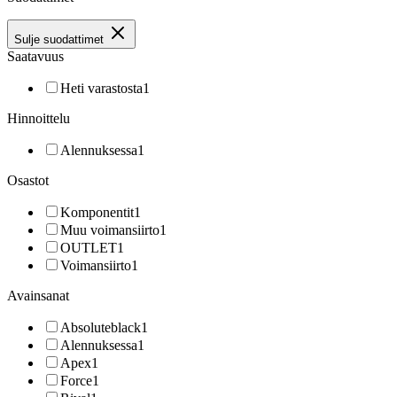
Sulje suodattimet
Saatavuus
Heti varastosta
1
Hinnoittelu
Alennuksessa
1
Osastot
Komponentit
1
Muu voimansiirto
1
OUTLET
1
Voimansiirto
1
Avainsanat
Absoluteblack
1
Alennuksessa
1
Apex
1
Force
1