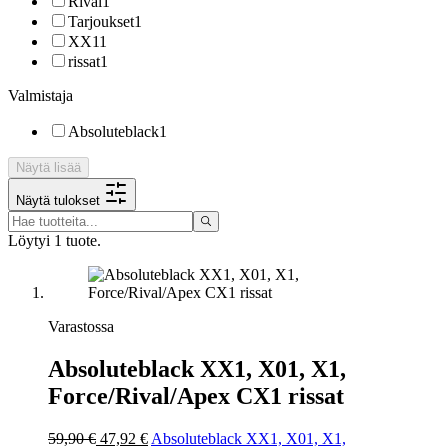
Rival
1
Tarjoukset
1
XX1
1
rissat
1
Valmistaja
Absoluteblack
1
Näytä lisää
Näytä tulokset
Löytyi 1 tuote.
Varastossa
Absoluteblack XX1, X01, X1,
Force/Rival/Apex CX1 rissat
Alkuperäinen
59,90 €
47,92 €
Absoluteblack XX1, X01, X1,