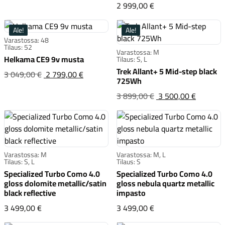
Helkama CE 7v lagu
2 999,00 €
Ale!
Ale!
Varastossa: 48
Tilaus: 52
Varastossa: M
Helkama CE9 9v musta
Tilaus: S, L
Trek Allant+ 5 Mid-step black
Helkama CE9 9v musta
Alkuperäinen
3 049,00 €
2 799,00 €
725Wh
hinta
Trek All
Alkuper
3 899,00 €
3 500,00 €
oli:3 049,00 €
hinta
oli:3 8
Varastossa: M
Varastossa: M, L
Tilaus: S, L
Tilaus: S
Specialized Turbo Como 4.0
Specialized Turbo Como 4.0
gloss dolomite metallic/satin
gloss nebula quartz metallic
black reflective
impasto
Specialized Turbo Como 4.0 gloss dolomite metallic/sat
Specialized Turbo Co
3 499,00 €
3 499,00 €