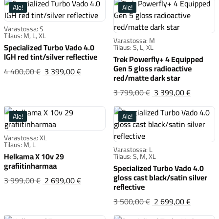
Ale!
Ale!
Varastossa: S
Tilaus: M, L, XL
Varastossa: M
Specialized Turbo Vado 4.0
Tilaus: S, L, XL
IGH red tint/silver reflective
Trek Powerfly+ 4 Equipped
Gen 5 gloss radioactive
Specialized Turbo Vado 4.0 IGH red tint/si
Alkuperäinen
4 400,00 €
3 399,00 €
red/matte dark star
hinta
Trek Pow
Alkuper
3 799,00 €
3 399,00 €
oli:4 400,00 €
hinta
oli:3 7
Ale!
Ale!
Varastossa: XL
Tilaus: M, L
Varastossa: L
Helkama X 10v 29
Tilaus: S, M, XL
grafiitinharmaa
Specialized Turbo Vado 4.0
gloss cast black/satin silver
Helkama X 10v 29 grafiitinharmaa
Alkuperäinen
3 999,00 €
2 699,00 €
reflective
hinta
Specializ
Alkuper
3 500,00 €
2 699,00 €
oli:3 999,00 €
hinta