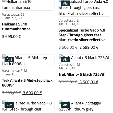
oli:3 5
Ale!
Varastossa: 56
Tilaus: 52, 60
Varastossa: L
Helkama SE10
Tilaus: S, M, XL
tummanharmaa
Specialized Turbo Vado 4.0
Step-Through gloss cast
Helkama SE10 tummanharmaa
3 699,00 €
black/satin silver reflective
Speciali
Alkuper
3 500,00 €
2 699,00 €
hinta
oli:3 5
Ale!
Ale!
Varastossa: M
Tilaus: L, XL
Varastossa: S, M
Trek Allant+ 5 black 725Wh
Tilaus: L
Trek Allant+ 5 Mid-step black
Trek All
Alkuper
3 899,00 €
3 500,00 €
800Wh
hinta
Trek Allant+ 5 Mid-step black 800Wh
Alkuperäinen
3 999,00 €
3 600,00 €
oli:3 8
hinta
oli:3 999,00 €
Ale!
Ale!