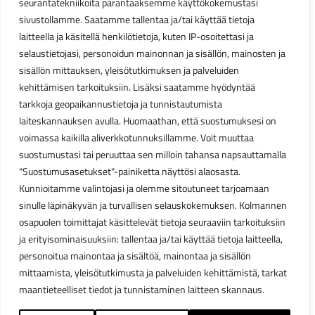
seurantatekniikoita parantaaksemme käyttökokemustasi
sivustollamme. Saatamme tallentaa ja/tai käyttää tietoja
laitteella ja käsitellä henkilötietoja, kuten IP-osoitettasi ja
selaustietojasi, personoidun mainonnan ja sisällön, mainosten ja
sisällön mittauksen, yleisötutkimuksen ja palveluiden
kehittämisen tarkoituksiin. Lisäksi saatamme hyödyntää
tarkkoja geopaikannustietoja ja tunnistautumista
laiteskannauksen avulla. Huomaathan, että suostumuksesi on
voimassa kaikilla aliverkkotunnuksillamme. Voit muuttaa
suostumustasi tai peruuttaa sen milloin tahansa napsauttamalla
"Suostumusasetukset"-painiketta näyttösi alaosasta.
Kunnioitamme valintojasi ja olemme sitoutuneet tarjoamaan
sinulle läpinäkyvän ja turvallisen selauskokemuksen. Kolmannen
osapuolen toimittajat käsittelevät tietoja seuraaviin tarkoituksiin
ja erityisominaisuuksiin: tallentaa ja/tai käyttää tietoja laitteella,
personoitua mainontaa ja sisältöä, mainontaa ja sisällön
mittaamista, yleisötutkimusta ja palveluiden kehittämistä, tarkat
maantieteelliset tiedot ja tunnistaminen laitteen skannaus.