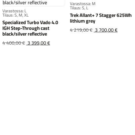
Varastossa: M
Tilaus: S, L
Varastossa: L
Trek Allant+ 7 Stagger 625Wh
Tilaus: S, M, XL
lithium grey
Specialized Turbo Vado 4.0
IGH Step-Through cast
Trek All
Alkuper
4 219,00 €
3 700,00 €
black/silver reflective
hinta
Specialized Turbo Vado 4.0 IGH Step-Throu
Alkuperäinen
4 400,00 €
3 399,00 €
oli:4 2
hinta
oli:4 400,00 €