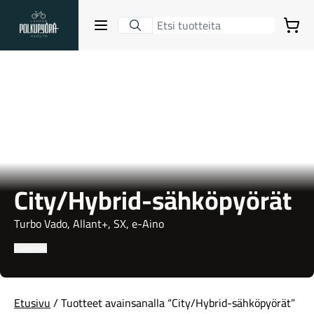
Lahden Polkupyörähuolto - etusivulle
Avaa sulje valikko
Ostoskori
Hakutulokset
Suositut osastot
City/Hybrid-sähköpyörät
Turbo Vado, Allant+, SX, e-Aino
Laajenna
Gravel-pyörät
Etusivu
/ Tuotteet avainsanalla “City/Hybrid-sähköpyörät”