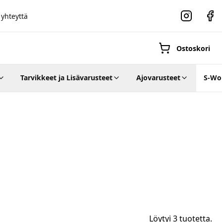
 yhteyttä
Instagram
Faceb
Ostoskori
Tarvikkeet ja Lisävarusteet
Ajovarusteet
S-Wo
Suositut osastot
Gravel-
pyörät
Maastosähköpyö
Löytyi 3 tuotetta.