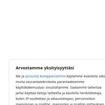
Arvostamme yksityisyyttäsi
Me ja
{{count}} kumppaniamme
käytämme evästeitä sek
muita seurantatekniikoita parantaaksemme
käyttökokemustasi sivustollamme. Saatamme tallentaa
ja/tai käyttää tietoja laitteella ja käsitellä henkilötietoja,
kuten IP-osoitettasi ja selaustietojasi, personoidun
mainonnan ja sisällön, mainosten ja sisällön mittauksen,