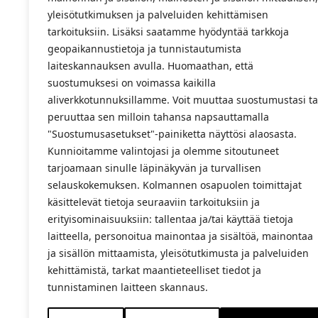
yleisötutkimuksen ja palveluiden kehittämisen
tarkoituksiin. Lisäksi saatamme hyödyntää tarkkoja
geopaikannustietoja ja tunnistautumista
laiteskannauksen avulla. Huomaathan, että
suostumuksesi on voimassa kaikilla
aliverkkotunnuksillamme. Voit muuttaa suostumustasi ta
peruuttaa sen milloin tahansa napsauttamalla
"Suostumusasetukset"-painiketta näyttösi alaosasta.
Kunnioitamme valintojasi ja olemme sitoutuneet
tarjoamaan sinulle läpinäkyvän ja turvallisen
selauskokemuksen. Kolmannen osapuolen toimittajat
käsittelevät tietoja seuraaviin tarkoituksiin ja
erityisominaisuuksiin: tallentaa ja/tai käyttää tietoja
laitteella, personoitua mainontaa ja sisältöä, mainontaa
ja sisällön mittaamista, yleisötutkimusta ja palveluiden
kehittämistä, tarkat maantieteelliset tiedot ja
tunnistaminen laitteen skannaus.