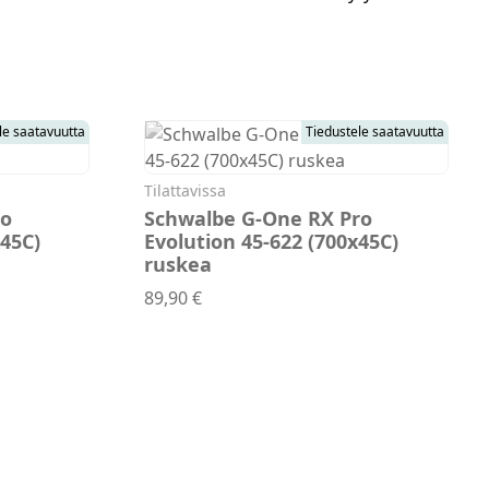
Kaupunkisähköpyörät
Tarvikkeet
le saatavuutta
Tiedustele saatavuutta
Tilattavissa
ro
Schwalbe G-One RX Pro
x45C)
Evolution 45-622 (700x45C)
ruskea
Pro Evolution 45-622 (700x45C) ruskea
Schwalbe G-One RX Pro Evolution 
89,90 €
Renkaat
Komponentit
Katso koko valikoima