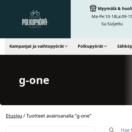
Myymälä
&
huol
Ma-Pe:
10-18
La:
09-1
Lahden Polkupyörähuolto - etusivulle
Su:
Suljettu
Kampanjat ja vaihtopyörät
Polkupyörät
Sähköp
Hakutulokset
g-one
Etusivu
/ Tuotteet avainsanalla “g-one”