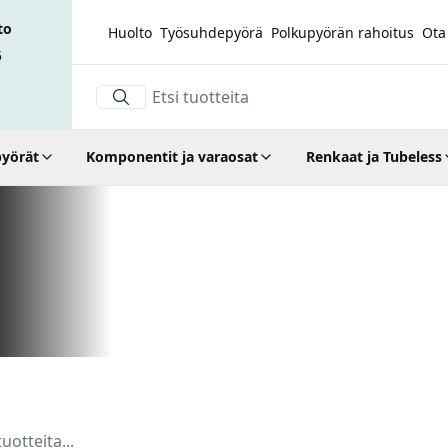
to
Huolto
Työsuhdepyörä
Polkupyörän rahoitus
Ota
5
yörät
Komponentit ja varaosat
Renkaat ja Tubeless