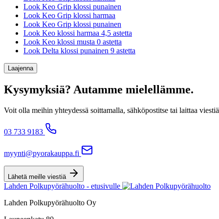
Look Keo Grip klossi punainen
Look Keo Grip klossi harmaa
Look Keo Grip klossi punainen
Look Keo klossi harmaa 4,5 astetta
Look Keo klossi musta 0 astetta
Look Delta klossi punainen 9 astetta
Laajenna
Kysymyksiä? Autamme mielellämme.
Voit olla meihin yhteydessä soittamalla, sähköpostitse tai laittaa v
03 733 9183
myynti@pyorakauppa.fi
Lähetä meille viestiä
Lahden Polkupyörähuolto - etusivulle
Lahden Polkupyörähuolto Oy