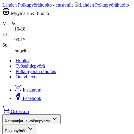
Lahden Polkupyörähuolto - etusivulle
Myymälä
&
huolto
Ma-Pe:
10-18
La:
09-15
Su:
Suljettu
Huolto
Työsuhdepyörä
Polkupyörän rahoitus
Ota yhteyttä
Instagram
Facebook
Ostoskori
Kampanjat ja vaihtopyörät
Polkupyörät