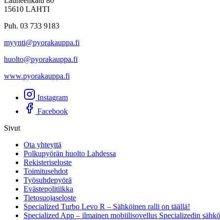
Launeenkatu 80
15610 LAHTI
Puh. 03 733 9183
myynti@pyorakauppa.fi
huolto@pyorakauppa.fi
www.pyorakauppa.fi
Instagram
Facebook
Sivut
Ota yhteyttä
Polkupyörän huolto Lahdessa
Rekisteriseloste
Toimitusehdot
Työsuhdepyörä
Evästepolitiikka
Tietosuojaseloste
Specialized Turbo Levo R – Sähköinen ralli on täällä!
Specialized App – ilmainen mobiilisovellus Specializedin sähk