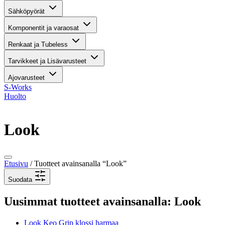
Sähköpyörät
Komponentit ja varaosat
Renkaat ja Tubeless
Tarvikkeet ja Lisävarusteet
Ajovarusteet
S-Works
Huolto
Look
Etusivu
/ Tuotteet avainsanalla “Look”
Suodata
Uusimmat tuotteet avainsanalla: Look
Look Keo Grip klossi harmaa