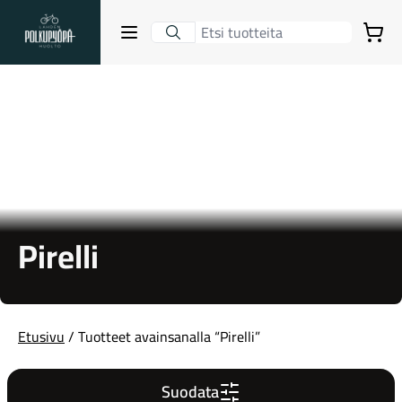
Lahden Polkupyörähuolto - etusivulle
Avaa sulje valikko
Ostoskori
Hakutulokset
Suositut osastot
Pirelli
Etusivu
/ Tuotteet avainsanalla “Pirelli”
Gravel-pyörät
Suodata