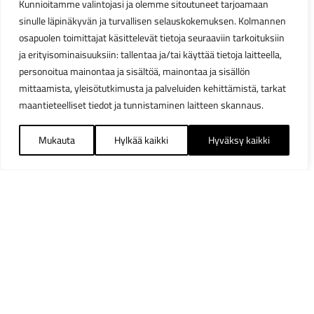
Kunnioitamme valintojasi ja olemme sitoutuneet tarjoamaan
sinulle läpinäkyvän ja turvallisen selauskokemuksen. Kolmannen
osapuolen toimittajat käsittelevät tietoja seuraaviin tarkoituksiin
ja erityisominaisuuksiin: tallentaa ja/tai käyttää tietoja laitteella,
personoitua mainontaa ja sisältöä, mainontaa ja sisällön
mittaamista, yleisötutkimusta ja palveluiden kehittämistä, tarkat
maantieteelliset tiedot ja tunnistaminen laitteen skannaus.
Mukauta
Hylkää kaikki
Hyväksy kaikki
Suodattimet
Sulj
Saatavuus