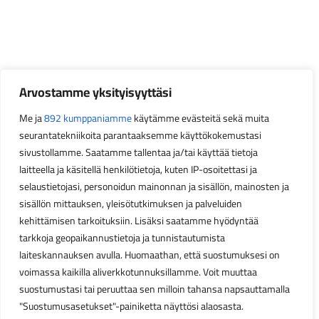
Arvostamme yksityisyyttäsi
Me ja
892 kumppaniamme
käytämme evästeitä sekä muita
seurantatekniikoita parantaaksemme käyttökokemustasi
sivustollamme. Saatamme tallentaa ja/tai käyttää tietoja
laitteella ja käsitellä henkilötietoja, kuten IP-osoitettasi ja
selaustietojasi, personoidun mainonnan ja sisällön, mainosten ja
sisällön mittauksen, yleisötutkimuksen ja palveluiden
kehittämisen tarkoituksiin. Lisäksi saatamme hyödyntää
tarkkoja geopaikannustietoja ja tunnistautumista
laiteskannauksen avulla. Huomaathan, että suostumuksesi on
voimassa kaikilla aliverkkotunnuksillamme. Voit muuttaa
suostumustasi tai peruuttaa sen milloin tahansa napsauttamalla
"Suostumusasetukset"-painiketta näyttösi alaosasta.