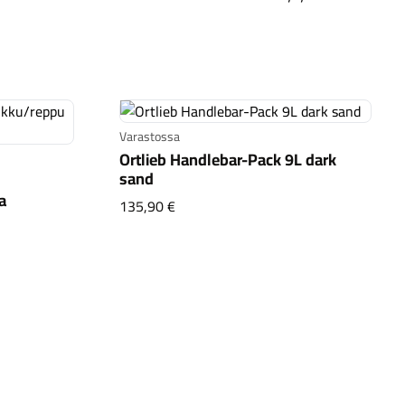
Kaupunkisähköpyörät
Tarvikkeet
Varastossa
Ortlieb Handlebar-Pack 9L dark
sand
a
Ortlieb Handlebar-Pack 9L dark sand
135,90 €
Pyörälaukku/reppu musta
Renkaat
Komponentit
Katso koko valikoima