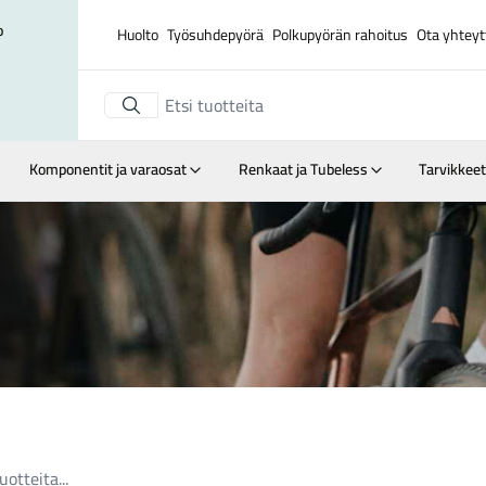
o
Huolto
Työsuhdepyörä
Polkupyörän rahoitus
Ota yhteyt
Komponentit ja varaosat
Renkaat ja Tubeless
Tarvikkeet