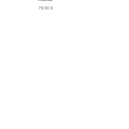
RC musta
Ortlieb Sport-Roller Core 14,5L musta
79,90 €