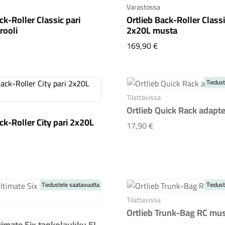
Varastossa
ck-Roller Classic pari
Ortlieb Back-Roller Classi
rooli
2x20L musta
tlieb Back-Roller Classic pari 2x20L petrooli
Ortlieb Back-Roller
169,90 €
Tiedust
Tilattavissa
Ortlieb Quick Rack adapte
ck-Roller City pari 2x20L
Ortlieb Quick Rack a
17,90 €
tlieb Back-Roller City pari 2x20L valkoinen
Tiedustele saatavuutta
Tiedust
Tilattavissa
Ortlieb Trunk-Bag RC mu
ltimate Six tankolaukku 5L