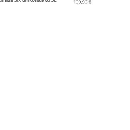
Ortlieb Trunk-Bag 
109,90 €
lieb Ultimate Six tankolaukku 5L musta