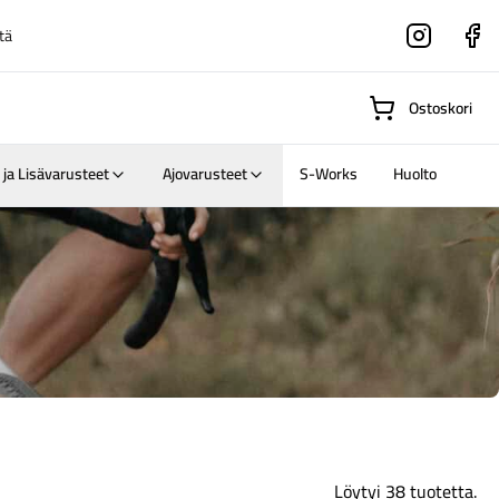
tä
Instagram
Faceboo
Ostoskori
 ja Lisävarusteet
Ajovarusteet
S-Works
Huolto
Suositut osastot
Gravel-
pyörät
Maastosähköpyörä
Löytyi 38 tuotetta.