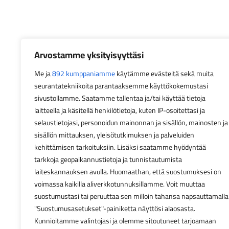
Arvostamme yksityisyyttäsi
Me ja
892 kumppaniamme
käytämme evästeitä sekä muita
seurantatekniikoita parantaaksemme käyttökokemustasi
sivustollamme. Saatamme tallentaa ja/tai käyttää tietoja
laitteella ja käsitellä henkilötietoja, kuten IP-osoitettasi ja
selaustietojasi, personoidun mainonnan ja sisällön, mainosten ja
sisällön mittauksen, yleisötutkimuksen ja palveluiden
kehittämisen tarkoituksiin. Lisäksi saatamme hyödyntää
tarkkoja geopaikannustietoja ja tunnistautumista
laiteskannauksen avulla. Huomaathan, että suostumuksesi on
voimassa kaikilla aliverkkotunnuksillamme. Voit muuttaa
suostumustasi tai peruuttaa sen milloin tahansa napsauttamalla
"Suostumusasetukset"-painiketta näyttösi alaosasta.
Kunnioitamme valintojasi ja olemme sitoutuneet tarjoamaan