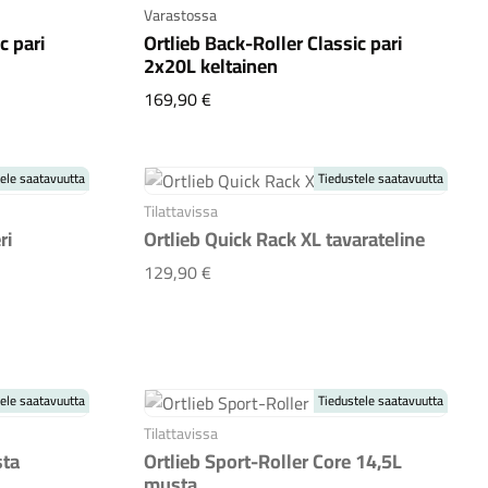
Varastossa
c pari
Ortlieb Back-Roller Classic pari
2x20L keltainen
 Classic pari 2x20L musta
Ortlieb Back-Roller Classic pari 2x20
169,90 €
ele saatavuutta
Tiedustele saatavuutta
Tilattavissa
ri
Ortlieb Quick Rack XL tavarateline
dapteri
Ortlieb Quick Rack XL tavarateline
129,90 €
ele saatavuutta
Tiedustele saatavuutta
Tilattavissa
sta
Ortlieb Sport-Roller Core 14,5L
musta