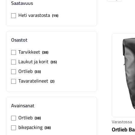
Saatavuus
Heti varastosta
19
Osastot
Tarvikkeet
38
Laukut ja korit
35
Ortlieb
33
Tavaratelineet
2
Avainsanat
Ortlieb
38
Varastossa
bikepacking
38
Ortlieb B