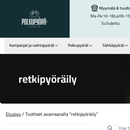
Myymälä
&
huolt
Ma-Pe:
10-18
La:
09-15
Lahden Polkupyörähuolto - etusivulle
Su:
Suljettu
Kampanjat ja vaihtopyörät
Polkupyörät
Sähköpyörät
Hakutulokset
retkipyöräily
Etusivu
/ Tuotteet avainsanalla “retkipyöräily”