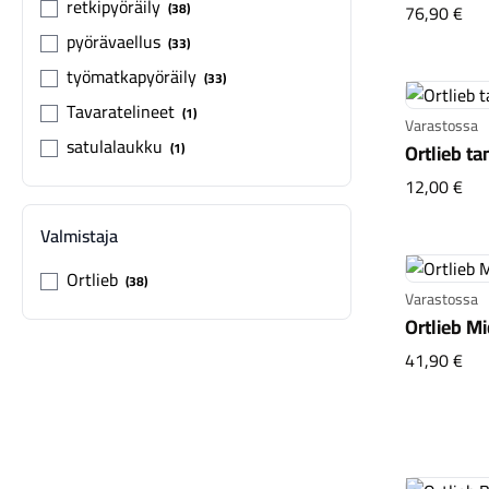
retkipyöräily
Ort
38
76,90 €
pyörävaellus
33
työmatkapyöräily
33
Tavaratelineet
1
Varastossa
satulalaukku
Ortlieb ta
1
Ort
12,00 €
Valmistaja
Ortlieb
38
Varastossa
Ortlieb M
Ort
41,90 €