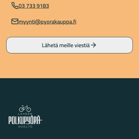
03 733 9183
myynti@pyorakauppa.fi
Lähetä meille viestiä
Lahden Polkupyörähuolto - etusivulle