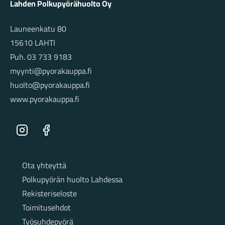
Lahden Polkupyörähuolto Oy
Launeenkatu 80
15610 LAHTI
Puh. 03 733 9183
myynti@pyorakauppa.fi
huolto@pyorakauppa.fi
www.pyorakauppa.fi
Instagram
Facebook
Sivut
Ota yhteyttä
Polkupyörän huolto Lahdessa
Rekisteriseloste
Toimitusehdot
Työsuhdepyörä