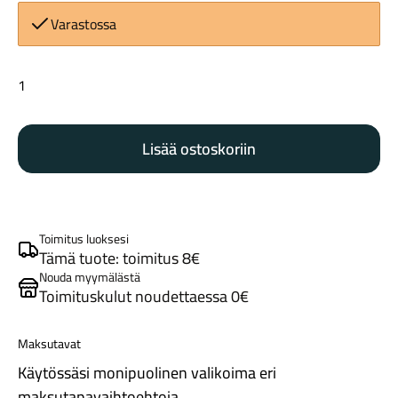
Varastossa
Ortlieb
tankolaukun
kiinnitysvaijeri
Lisää ostoskoriin
määrä
Maastosähköpyörät
Toimitus luoksesi
Tämä tuote: toimitus 8€
Nouda myymälästä
Toimituskulut noudettaessa 0€
Maksutavat
Kaupunkisähköpyörät
Käytössäsi monipuolinen valikoima eri
maksutapavaihtoehtoja.