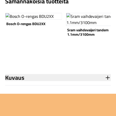
Samannäköisiä tuotteita
Katso tuote
Katso tuote
Bosch O-rengas BDU2XX
Sram vaihdevaijeri tandem
1.1mm/3100mm
Komponentit
Katso koko valikoima
Kuvaus