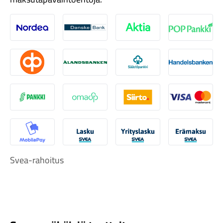
Nordea
Danske
Aktia
Pop-pank
Osuuspankki
Ålandsbanken
Säästöpankki
Handelsb
Tarvikkeet
S-Pankki
Omasp
Siirto
Visa & Ma
MobilePay
Svea Lasku
Svea yrityslasku
Svea erä
Svea-rahoitus
Renkaat