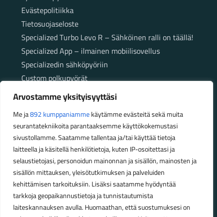
Evästepolitiikka
Tietosuojaseloste
Specialized Turbo Levo R – Sähköinen ralli on täällä!
Specialized App – ilmainen mobiilisovellus
Specializedin sähköpyöriin
Custom polkupyörät
Fatbikellä helppoa ja huoletonta etenemistä
Arvostamme yksityisyyttäsi
maastossa
Me ja
892 kumppaniamme
käytämme evästeitä sekä muita
seurantatekniikoita parantaaksemme käyttökokemustasi
Aukioloajat
sivustollamme. Saatamme tallentaa ja/tai käyttää tietoja
laitteella ja käsitellä henkilötietoja, kuten IP-osoitettasi ja
Talvikauden aukioloajat (1.10.2025 – 28.2.2026)
selaustietojasi, personoidun mainonnan ja sisällön, mainosten ja
Ma-Pe 10-18
sisällön mittauksen, yleisötutkimuksen ja palveluiden
La 10-14
kehittämisen tarkoituksiin. Lisäksi saatamme hyödyntää
Kesäkauden aukioloajat (1.3.2026 – 30.9.2026)
tarkkoja geopaikannustietoja ja tunnistautumista
laiteskannauksen avulla. Huomaathan, että suostumuksesi on
Ma-Pe 10-18