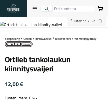
Lahden Polkupyörähuolto - etusivulle
Avaa sulje valikko
Ostoskori
Suurenna kuva
Hakutulokset
bikepacking
Ortlieb
pyörävaellus
retkipyöräily
työmatkapyöräily
Ortlieb
Suositut osastot
Ortlieb tankolaukun
kiinnitysvaijeri
12,00
€
Tuotenumero: E247
Gravel-pyörät