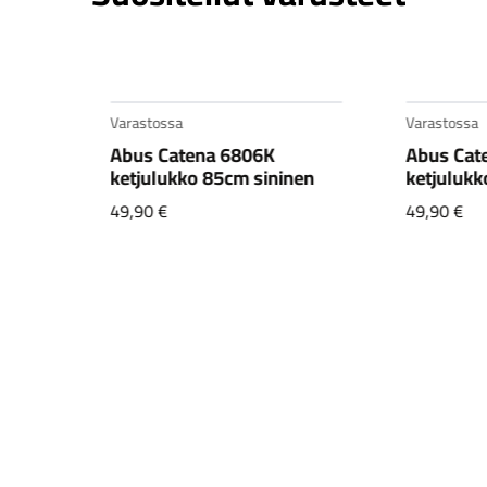
Varastossa
Varastossa
1,
Abus Catena 6806K
Abus Cat
CX1
ketjulukko 85cm sininen
ketjulukk
49,90
€
49,90
€
en
.