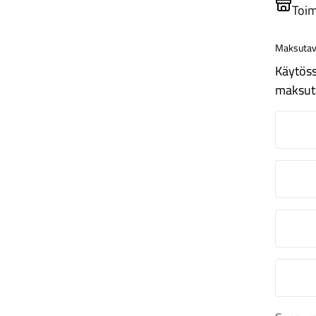
Toim
Maksutav
Käytöss
maksut
N
O
S
M