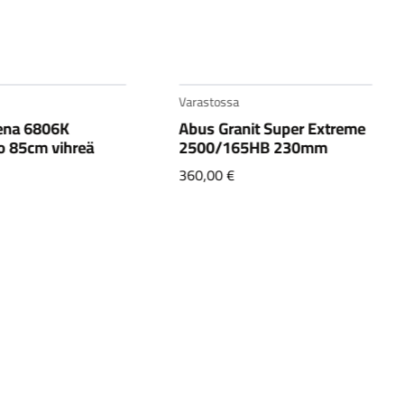
Varastossa
ena 6806K
Abus Granit Super Extreme
o 85cm vihreä
2500/165HB 230mm
360,00
€