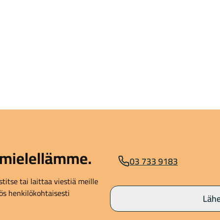
mielellämme.
03 733 9183
itse tai laittaa viestiä meille
s henkilökohtaisesti
Lähe