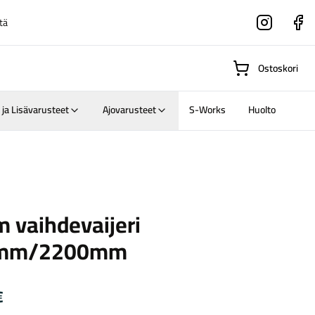
tä
Instagram
Faceboo
Ostoskori
 ja Lisävarusteet
Ajovarusteet
S-Works
Huolto
Suositut osastot
 vaihdevaijeri
Gravel-
1mm/2200mm
pyörät
Maastosähköpyörä
€