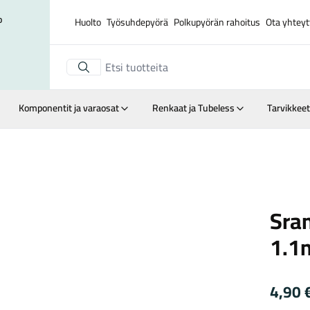
o
Huolto
Työsuhdepyörä
Polkupyörän rahoitus
Ota yhteyt
Komponentit ja varaosat
Renkaat ja Tubeless
Tarvikkeet
Suurenna kuva
Sram
Sram
1.
4,90