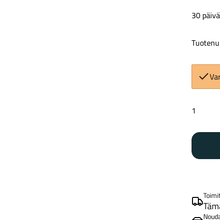
30 päivä
Tuotenu
Va
Sram
vaihdeva
1.1mm/
määrä
Toimi
Tämä
Noud