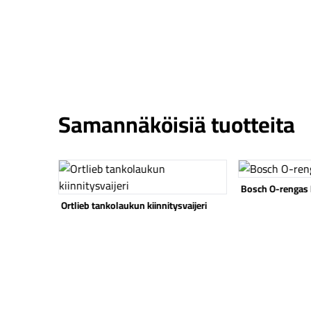
Samannäköisiä tuotteita
Katso tuote
Katso tuote
Bosch O-rengas
Ortlieb tankolaukun kiinnitysvaijeri