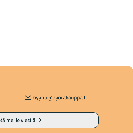
myynti@pyorakauppa.fi
tä meille viestiä