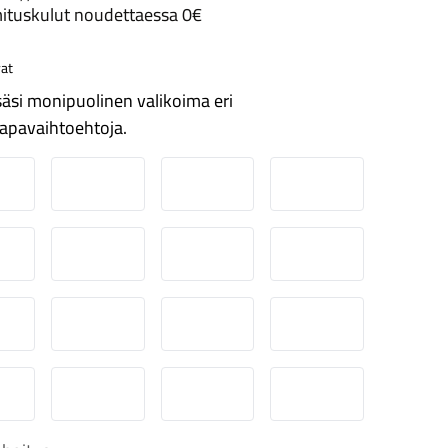
ituskulut noudettaessa 0€
at
äsi monipuolinen valikoima eri
apavaihtoehtoja.
ordea
Danske
Aktia
Pop-pankki
suuspankki
Ålandsbanken
Säästöpankki
Handelsbanken
-Pankki
Omasp
Siirto
Visa & Mastercard
obilePay
Svea Lasku
Svea yrityslasku
Svea erämaksu