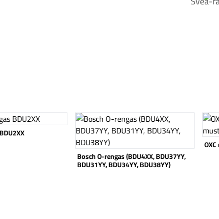
Svea-ra
Katso tuote
Katso
 BDU2XX
OXC 
Bosch O-rengas (BDU4XX, BDU37YY,
BDU31YY, BDU34YY, BDU38YY)