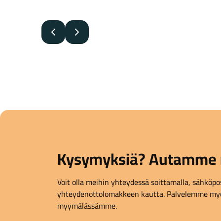
Edellinen
Seuraava
Kysymyksiä? Autamme 
Voit olla meihin yhteydessä soittamalla, sähköpost
yhteydenottolomakkeen kautta. Palvelemme myö
myymälässämme.