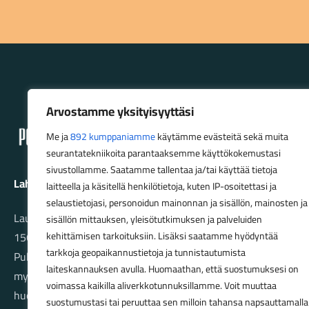
Lahden Polkupyörähuolto - etusivulle
Arvostamme yksityisyyttäsi
Me ja
892 kumppaniamme
käytämme evästeitä sekä muita
seurantatekniikoita parantaaksemme käyttökokemustasi
sivustollamme. Saatamme tallentaa ja/tai käyttää tietoja
Lahden Polkupyörähuolto Oy
laitteella ja käsitellä henkilötietoja, kuten IP-osoitettasi ja
selaustietojasi, personoidun mainonnan ja sisällön, mainosten ja
Launeenkatu 80
sisällön mittauksen, yleisötutkimuksen ja palveluiden
15610 LAHTI
kehittämisen tarkoituksiin. Lisäksi saatamme hyödyntää
tarkkoja geopaikannustietoja ja tunnistautumista
Puh. 03 733 9183
laiteskannauksen avulla. Huomaathan, että suostumuksesi on
myynti@pyorakauppa.fi
voimassa kaikilla aliverkkotunnuksillamme. Voit muuttaa
huolto@pyorakauppa.fi
suostumustasi tai peruuttaa sen milloin tahansa napsauttamalla