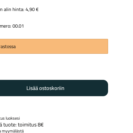
n alin hinta:
4,90
€
mero: 00.01
Kaupunkisähköpyörät
Tarvikkeet
rastossa
ijeri
2200mm
Lisää ostoskoriin
Renkaat
Komponentit
tus luoksesi
Katso koko valikoima
 tuote: toimitus 8€
a myymälästä