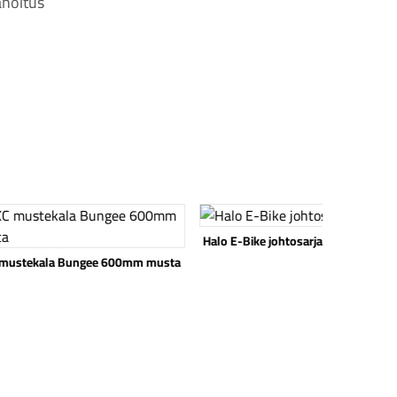
hoitus
 tuote
Katso tuote
Halo E-Bike johtosarja Shimano
mustekala Bungee 600mm musta