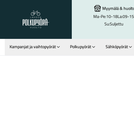
Myymälä
&
huolt
Ma-Pe:
10-18
La:
09-15
Lahden Polkupyörähuolto - etusivulle
Su:
Suljettu
Kampanjat ja vaihtopyörät
Polkupyörät
Sähköpyörät
Hakutulokset