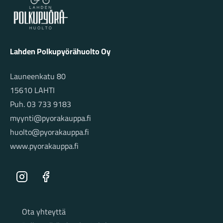
Lahden Polkupyörähuolto Oy
Launeenkatu 80
15610 LAHTI
Puh. 03 733 9183
myynti@pyorakauppa.fi
huolto@pyorakauppa.fi
www.pyorakauppa.fi
Instagram
Facebook
Sivut
Ota yhteyttä