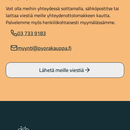
Voit olla meihin yhteydessä soittamalla, sähköpostitse tai
laittaa viestiä meille yhteydenottolomakkeen kautta.
Palvelemme myös henkilökohtaisesti myymälässämme.
03 733 9183
myynti@pyorakauppa.fi
Lähetä meille viestiä
Lahden Polkupyörähuolto - etusivulle