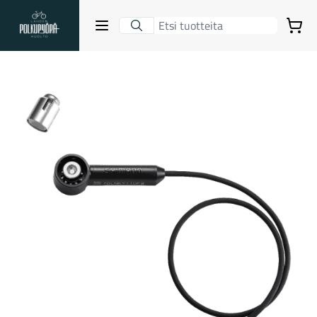
Lahden Polkupyörähuolto - etusivulle
Avaa sulje valikko
Ostoskori
Hakutulokset
Suositut osastot
Gravel-pyörät