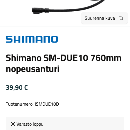
Suurenna kuva
Shimano
Maastosähköpyörät
Shimano SM-DUE10 760mm
nopeusanturi
39,90
€
Tuotenumero: ISMDUE10D
Kaupunkisähköpyörät
Varasto loppu