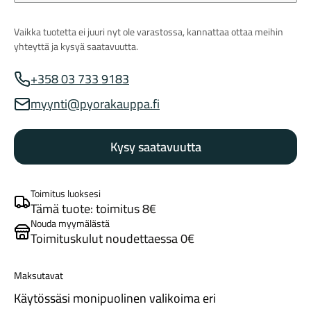
Vaikka tuotetta ei juuri nyt ole varastossa, kannattaa ottaa meihin
yhteyttä ja kysyä saatavuutta.
+358 03 733 9183
Myynnin puhelinnumero
myynti@pyorakauppa.fi
Myynnin sähköposti
Tarvikkeet
Kysy saatavuutta
Toimitus luoksesi
Tämä tuote: toimitus 8€
Nouda myymälästä
Toimituskulut noudettaessa 0€
Renkaat
Maksutavat
Käytössäsi monipuolinen valikoima eri