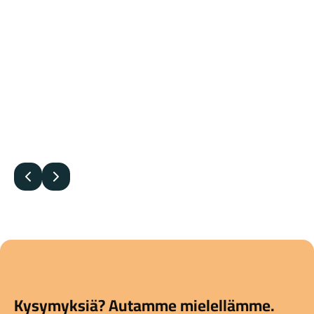
Edellinen
Seuraava
Kysymyksiä? Autamme mielellämme.