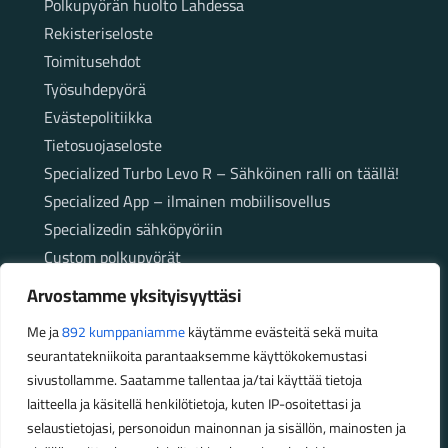
Polkupyörän huolto Lahdessa
Rekisteriseloste
Toimitusehdot
Työsuhdepyörä
Evästepolitiikka
Tietosuojaseloste
Specialized Turbo Levo R – Sähköinen ralli on täällä!
Specialized App – ilmainen mobiilisovellus
Specializedin sähköpyöriin
Custom polkupyörät
Fatbikellä helppoa ja huoletonta etenemistä
Arvostamme yksityisyyttäsi
maastossa
Me ja
892 kumppaniamme
käytämme evästeitä sekä muita
seurantatekniikoita parantaaksemme käyttökokemustasi
Aukioloajat
sivustollamme. Saatamme tallentaa ja/tai käyttää tietoja
laitteella ja käsitellä henkilötietoja, kuten IP-osoitettasi ja
Talvikauden aukioloajat (1.10.2025 – 28.2.2026)
selaustietojasi, personoidun mainonnan ja sisällön, mainosten ja
Ma-Pe 10-18