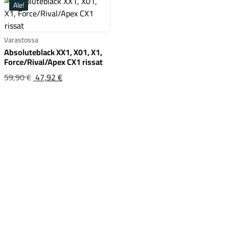
Ale!
Varastossa
Absoluteblack XX1, X01, X1,
Force/Rival/Apex CX1 rissat
Komponentit
Absoluteblack XX1, X01, X1, Force/Rival/Apex C
Alkuperäinen
59,90 €
47,92 €
hinta
oli:59,90 €
Katso koko valikoima