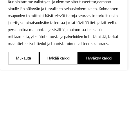
Kunnioitamme valintojasi ja olemme sitoutuneet tarjoamaan
sinulle läpinäkyvän ja turvallisen selauskokemuksen. Kolmannen
osapuolen toimittajat käsittelevät tietoja seuraaviin tarkoituksiin
ja erityisominaisuuksiin: tallentaa ja/tai käyttää tietoja laitteella,
personoitua mainontaa ja sisältöä, mainontaa ja sisällön
mittaamista, yleisötutkimusta ja palveluiden kehittämistä, tarkat
maantieteelliset tiedot ja tunnistaminen laitteen skannaus.
Mukauta
Hylkää kaikki
Hyväksy kaikki
Suodattimet
Sulj
Saatavuus