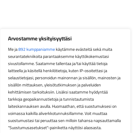
Arvostamme yksityisyyttäsi
Me ja
892 kumppaniamme
käytämme evästeitä sekä muita
seurantatekniikoita parantaaksemme käyttökokemustasi
sivustollamme. Saatamme tallentaa ja/tai käyttää tietoja
laitteella ja käsitellä henkilötietoja, kuten IP-osoitettasi ja
selaustietojasi, personoidun mainonnan ja sisällön, mainosten ja
sisällön mittauksen, yleisötutkimuksen ja palveluiden
kehittämisen tarkoituksiin. Lisäksi saatamme hyödyntää
tarkkoja geopaikannustietoja ja tunnistautumista
laiteskannauksen avulla. Huomaathan, että suostumuksesi on
voimassa kaikilla aliverkkotunnuksillamme. Voit muuttaa
suostumustasi tai peruuttaa sen milloin tahansa napsauttamalla
"Suostumusasetukset"-painiketta näyttösi alaosasta.