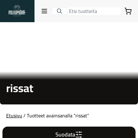
Lahden Polkupyörähuolto - etusivulle
Avaa sulje valikko
Ostoskori
Hakutulokset
Suositut osastot
rissat
Etusivu
/ Tuotteet avainsanalla “rissat”
Gravel-pyörät
Suodata