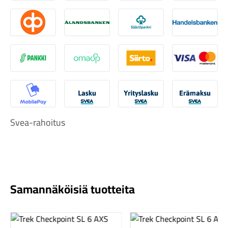
Osuuspankki
Ålandsbanken
Säästöpankki
Handelsb
S-Pankki
Omasp
Siirto
Visa & Ma
Komponentit
MobilePay
Svea Lasku
Svea yrityslasku
Svea erä
Svea-rahoitus
Katso koko valikoima
Samannäköisiä tuotteita
Katso tuote
Katso tuote