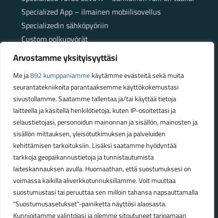
Specialized App – ilmainen mobiilisovellus
Specializedin sähköpyöriin
Custom polkupyörät
Fatbikellä helppoa ja huoletonta etenemistä
Arvostamme yksityisyyttäsi
maastossa
Me ja
892 kumppaniamme
käytämme evästeitä sekä muita
seurantatekniikoita parantaaksemme käyttökokemustasi
Aukioloajat
sivustollamme. Saatamme tallentaa ja/tai käyttää tietoja
laitteella ja käsitellä henkilötietoja, kuten IP-osoitettasi ja
Talvikauden aukioloajat (1.10.2025 – 28.2.2026)
selaustietojasi, personoidun mainonnan ja sisällön, mainosten ja
Ma-Pe 10-18
sisällön mittauksen, yleisötutkimuksen ja palveluiden
La 10-14
kehittämisen tarkoituksiin. Lisäksi saatamme hyödyntää
Kesäkauden aukioloajat (1.3.2026 – 30.9.2026)
tarkkoja geopaikannustietoja ja tunnistautumista
laiteskannauksen avulla. Huomaathan, että suostumuksesi on
Ma-Pe 10-18
voimassa kaikilla aliverkkotunnuksillamme. Voit muuttaa
La 9-15
suostumustasi tai peruuttaa sen milloin tahansa napsauttamalla
"Suostumusasetukset"-painiketta näyttösi alaosasta.
Poikkeavat aukioloajat:
Kunnioitamme valintojasi ja olemme sitoutuneet tarjoamaan