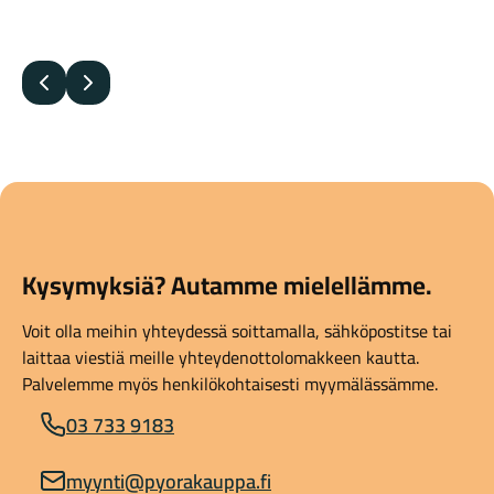
Edellinen
Seuraava
Kysymyksiä? Autamme mielellämme.
Voit olla meihin yhteydessä soittamalla, sähköpostitse tai
laittaa viestiä meille yhteydenottolomakkeen kautta.
Palvelemme myös henkilökohtaisesti myymälässämme.
03 733 9183
myynti@pyorakauppa.fi