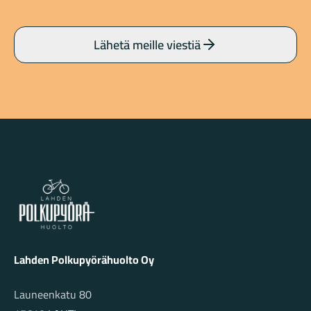
Lähetä meille viestiä
Lahden Polkupyörähuolto - etusivulle
Lahden Polkupyörähuolto Oy
Launeenkatu 80