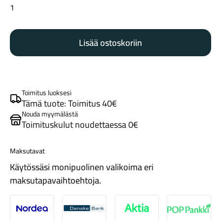
Trek
Checkpoint
SL
Lisää ostoskoriin
7
AXS
Gen
3
Tarvikkeet
dark
Toimitus luoksesi
red/carbon
Tämä tuote: Toimitus 40€
red
Nouda myymälästä
Toimituskulut noudettaessa 0€
smoke
splatter
määrä
Maksutavat
Käytössäsi monipuolinen valikoima eri
maksutapavaihtoehtoja.
Renkaat
Nordea
Danske
Aktia
Pop-pank