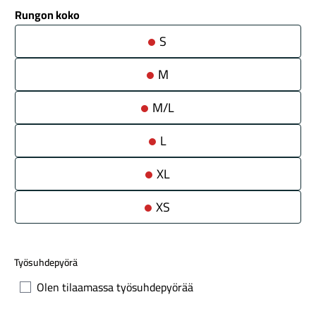
Rungon koko
S
M
M/L
Maastosähköpyörät
L
XL
XS
Työsuhdepyörä
Kaupunkisähköpyörät
Olen tilaamassa työsuhdepyörää