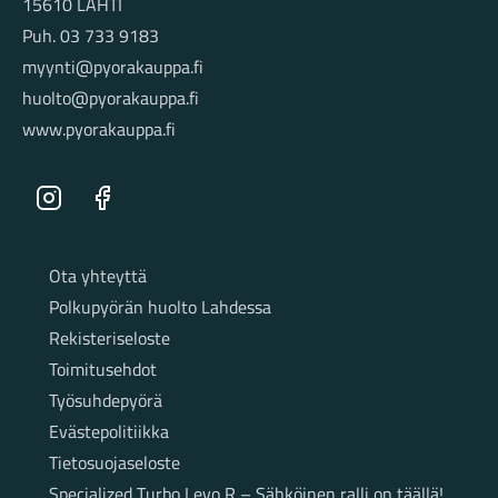
15610 LAHTI
Puh. 03 733 9183
myynti@pyorakauppa.fi
huolto@pyorakauppa.fi
www.pyorakauppa.fi
Instagram
Facebook
Sivut
Ota yhteyttä
Polkupyörän huolto Lahdessa
Rekisteriseloste
Toimitusehdot
Työsuhdepyörä
Evästepolitiikka
Tietosuojaseloste
Specialized Turbo Levo R – Sähköinen ralli on täällä!