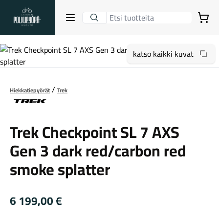
Lahden Polkupyörähuolto - etusivulle
Avaa sulje valikko
Ostoskori
Hakutulokset
katso kaikki kuvat
Hiekkatiepyörät
Trek
Suositut osastot
Trek
Trek Checkpoint SL 7 AXS
Gen 3 dark red/carbon red
smoke splatter
6 199,00
€
Gravel-pyörät