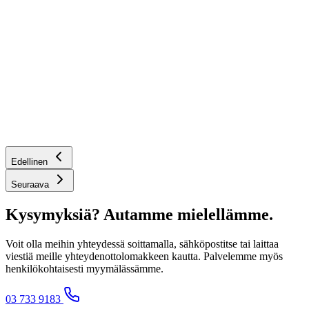
Edellinen
Seuraava
Kysymyksiä? Autamme mielellämme.
Voit olla meihin yhteydessä soittamalla, sähköpostitse tai laittaa
viestiä meille yhteydenottolomakkeen kautta. Palvelemme myös
henkilökohtaisesti myymälässämme.
03 733 9183