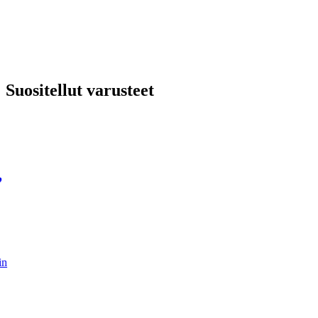
Suositellut varusteet
,
in