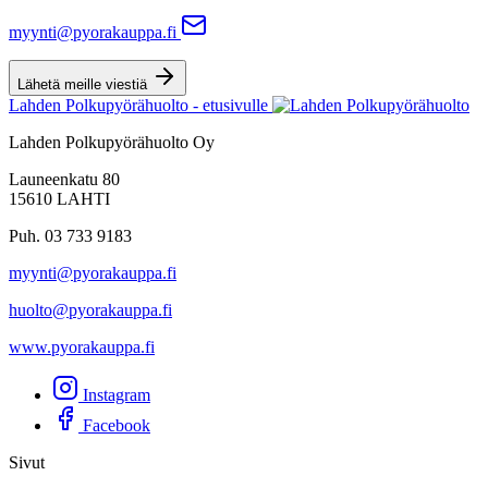
myynti@pyorakauppa.fi
Lähetä meille viestiä
Lahden Polkupyörähuolto - etusivulle
Lahden Polkupyörähuolto Oy
Launeenkatu 80
15610 LAHTI
Puh. 03 733 9183
myynti@pyorakauppa.fi
huolto@pyorakauppa.fi
www.pyorakauppa.fi
Instagram
Facebook
Sivut