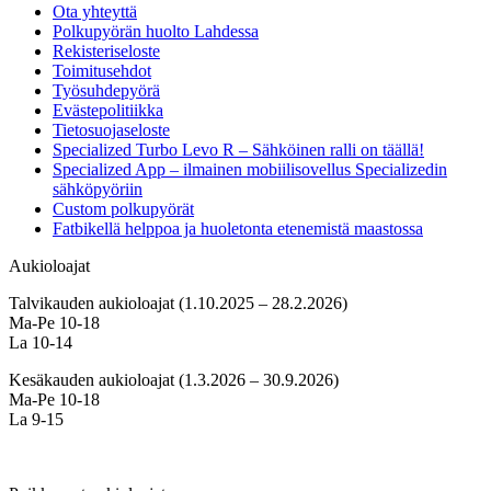
Ota yhteyttä
Polkupyörän huolto Lahdessa
Rekisteriseloste
Toimitusehdot
Työsuhdepyörä
Evästepolitiikka
Tietosuojaseloste
Specialized Turbo Levo R – Sähköinen ralli on täällä!
Specialized App – ilmainen mobiilisovellus Specializedin
sähköpyöriin
Custom polkupyörät
Fatbikellä helppoa ja huoletonta etenemistä maastossa
Aukioloajat
Talvikauden aukioloajat (1.10.2025 – 28.2.2026)
Ma-Pe 10-18
La 10-14
Kesäkauden aukioloajat (1.3.2026 – 30.9.2026)
Ma-Pe 10-18
La 9-15