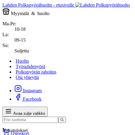
Lahden Polkupyörähuolto - etusivulle
Myymälä
&
huolto
Ma-Pe:
10-18
La:
09-15
Su:
Suljettu
Huolto
Työsuhdepyörä
Polkupyörän rahoitus
Ota yhteyttä
Instagram
Facebook
Avaa sulje valikko
Hakutulokset
Ostoskori