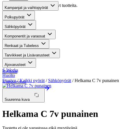
Valitettavasti haullasi ei löytynyt tuotteita.
Kampanjat ja vaihtopyörät
Suositut osastot
Polkupyörät
Sähköpyörät
Gravel-pyörät
Komponentit ja varaosat
Maastosähköpyörät
Renkaat ja Tubeless
Kaupunkisähköpyörät
Tarvikkeet ja Lisävarusteet
Tarvikkeet
Ajovarusteet
S-Works
Renkaat
Huolto
Etusivu
/
Kaikki pyörät
/
Sähköpyörät
/ Helkama C 7v punainen
Komponentit
Katso koko valikoima
Suurenna kuva
Helkama C 7v punainen
Tuotetta ei ole varastossa eikä myytävänä.