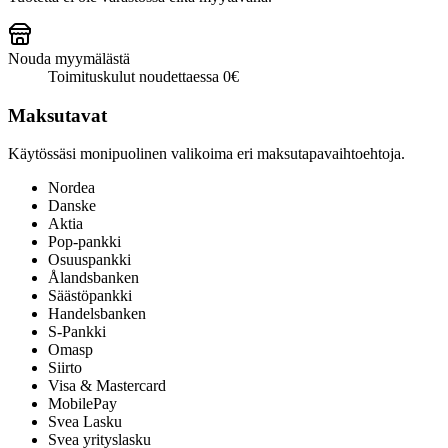
Nouda myymälästä
Toimituskulut noudettaessa 0€
Maksutavat
Käytössäsi monipuolinen valikoima eri maksutapavaihtoehtoja.
Nordea
Danske
Aktia
Pop-pankki
Osuuspankki
Ålandsbanken
Säästöpankki
Handelsbanken
S-Pankki
Omasp
Siirto
Visa & Mastercard
MobilePay
Svea Lasku
Svea yrityslasku