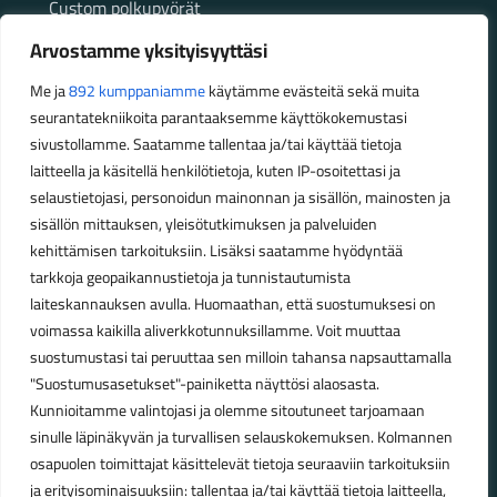
Custom polkupyörät
Fatbikellä helppoa ja huoletonta etenemistä
Arvostamme yksityisyyttäsi
maastossa
Me ja
892 kumppaniamme
käytämme evästeitä sekä muita
seurantatekniikoita parantaaksemme käyttökokemustasi
Aukioloajat
sivustollamme. Saatamme tallentaa ja/tai käyttää tietoja
laitteella ja käsitellä henkilötietoja, kuten IP-osoitettasi ja
Talvikauden aukioloajat (1.10.2025 – 28.2.2026)
selaustietojasi, personoidun mainonnan ja sisällön, mainosten ja
Ma-Pe 10-18
sisällön mittauksen, yleisötutkimuksen ja palveluiden
La 10-14
kehittämisen tarkoituksiin. Lisäksi saatamme hyödyntää
Kesäkauden aukioloajat (1.3.2026 – 30.9.2026)
tarkkoja geopaikannustietoja ja tunnistautumista
laiteskannauksen avulla. Huomaathan, että suostumuksesi on
Ma-Pe 10-18
voimassa kaikilla aliverkkotunnuksillamme. Voit muuttaa
La 9-15
suostumustasi tai peruuttaa sen milloin tahansa napsauttamalla
"Suostumusasetukset"-painiketta näyttösi alaosasta.
Poikkeavat aukioloajat:
Kunnioitamme valintojasi ja olemme sitoutuneet tarjoamaan
Pyhäinpäivä lauantai 31.10. – suljettu
sinulle läpinäkyvän ja turvallisen selauskokemuksen. Kolmannen
osapuolen toimittajat käsittelevät tietoja seuraaviin tarkoituksiin
ja erityisominaisuuksiin: tallentaa ja/tai käyttää tietoja laitteella,