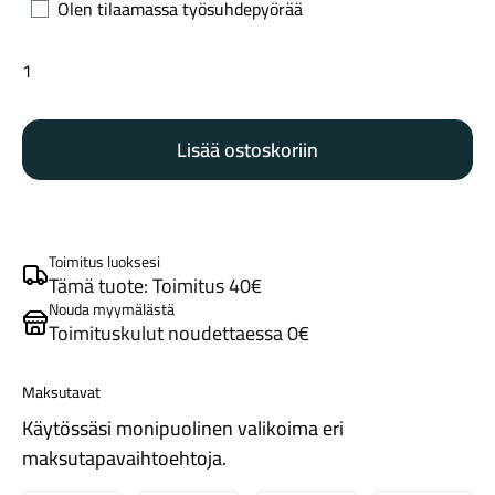
Olen tilaamassa työsuhdepyörää
Trek
Powerfly
FS+
Lisää ostoskoriin
4
Gen
Tarvikkeet
4
pennyflake/black
olive
Toimitus luoksesi
määrä
Tämä tuote: Toimitus 40€
Nouda myymälästä
Toimituskulut noudettaessa 0€
Maksutavat
Renkaat
Käytössäsi monipuolinen valikoima eri
maksutapavaihtoehtoja.