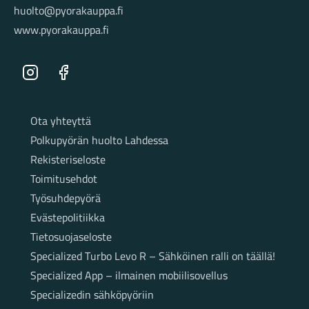
huolto@pyorakauppa.fi
www.pyorakauppa.fi
Instagram
Facebook
Sivut
Ota yhteyttä
Polkupyörän huolto Lahdessa
Rekisteriseloste
Toimitusehdot
Työsuhdepyörä
Evästepolitiikka
Tietosuojaseloste
Specialized Turbo Levo R – Sähköinen ralli on täällä!
Specialized App – ilmainen mobiilisovellus
Specializedin sähköpyöriin