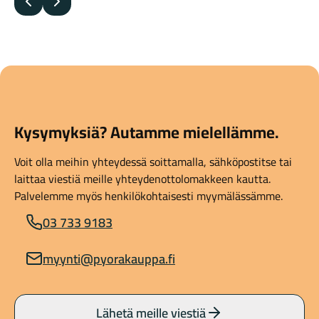
Edellinen
Seuraava
Kysymyksiä? Autamme mielellämme.
Voit olla meihin yhteydessä soittamalla, sähköpostitse tai
laittaa viestiä meille yhteydenottolomakkeen kautta.
Palvelemme myös henkilökohtaisesti myymälässämme.
03 733 9183
myynti@pyorakauppa.fi
Lähetä meille viestiä