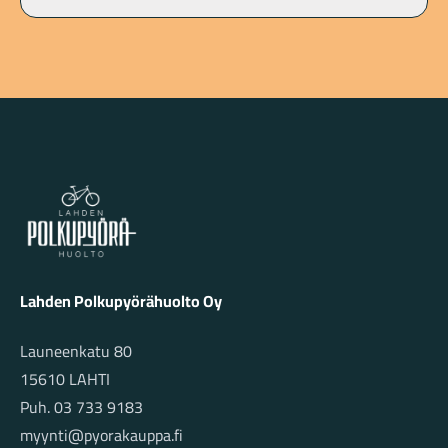
Lahden Polkupyörähuolto - etusivulle
Lahden Polkupyörähuolto Oy
Launeenkatu 80
15610 LAHTI
Puh. 03 733 9183
myynti@pyorakauppa.fi