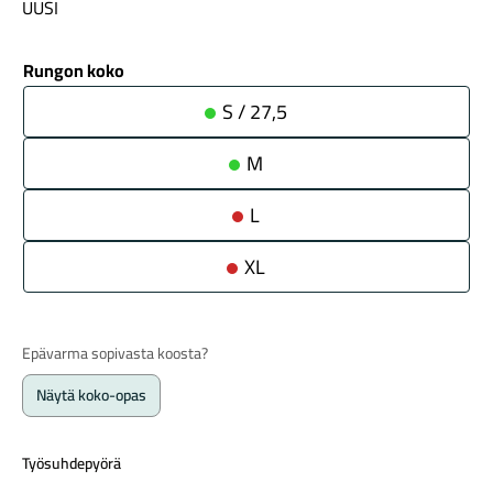
UUSI
oli:
on:
4
3
699,00 €.
999,00 €.
Rungon koko
S / 27,5
M
Maastosähköpyörät
L
XL
Epävarma sopivasta koosta?
Näytä koko-opas
Kaupunkisähköpyörät
Työsuhdepyörä