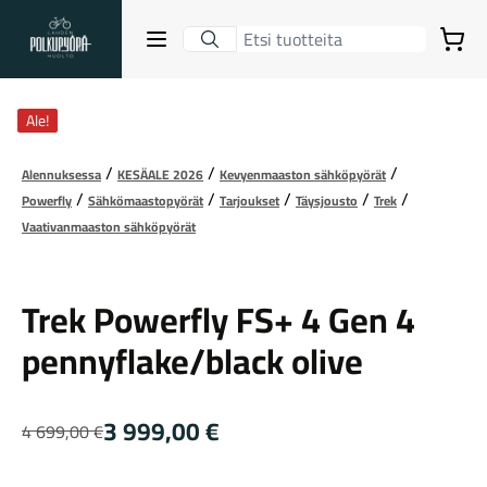
Lahden Polkupyörähuolto - etusivulle
Avaa sulje valikko
Ostoskori
katso kaikki kuvat
Hakutulokset
Ale!
Alennuksessa
KESÄALE 2026
Kevyenmaaston sähköpyörät
Powerfly
Sähkömaastopyörät
Tarjoukset
Täysjousto
Trek
Suositut osastot
Vaativanmaaston sähköpyörät
Trek
Trek Powerfly FS+ 4 Gen 4
pennyflake/black olive
3 999,00
€
4 699,00
€
Alkuperäinen
Nykyinen
Gravel-pyörät
hinta
hinta