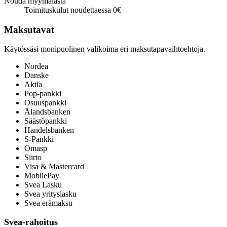
Nouda myymälästä
Toimituskulut noudettaessa 0€
Maksutavat
Käytössäsi monipuolinen valikoima eri maksutapavaihtoehtoja.
Nordea
Danske
Aktia
Pop-pankki
Osuuspankki
Ålandsbanken
Säästöpankki
Handelsbanken
S-Pankki
Omasp
Siirto
Visa & Mastercard
MobilePay
Svea Lasku
Svea yrityslasku
Svea erämaksu
Svea-rahoitus