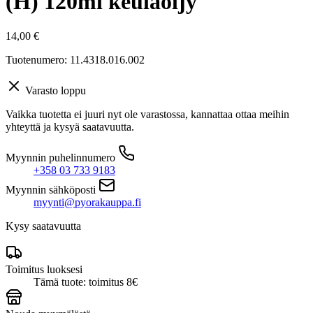
(H) 120ml keulaöljy
14,00
€
Tuotenumero: 11.4318.016.002
Varasto loppu
Vaikka tuotetta ei juuri nyt ole varastossa, kannattaa ottaa meihin
yhteyttä ja kysyä saatavuutta.
Myynnin puhelinnumero
+358 03 733 9183
Myynnin sähköposti
myynti@pyorakauppa.fi
Kysy saatavuutta
Toimitus luoksesi
Tämä tuote: toimitus 8€