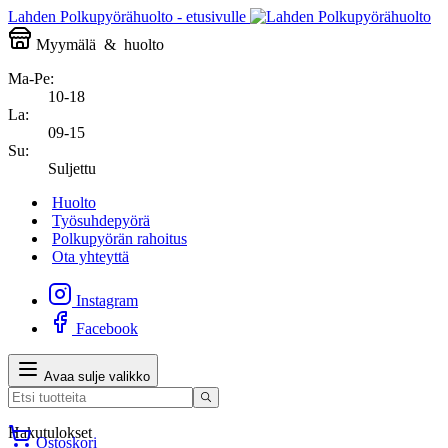
Lahden Polkupyörähuolto - etusivulle
Myymälä
&
huolto
Ma-Pe:
10-18
La:
09-15
Su:
Suljettu
Huolto
Työsuhdepyörä
Polkupyörän rahoitus
Ota yhteyttä
Instagram
Facebook
Avaa sulje valikko
Hakutulokset
Ostoskori