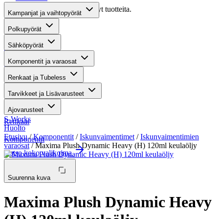
Valitettavasti haullasi ei löytynyt tuotteita.
Kampanjat ja vaihtopyörät
Suositut osastot
Polkupyörät
Sähköpyörät
Gravel-pyörät
Komponentit ja varaosat
Maastosähköpyörät
Renkaat ja Tubeless
Kaupunkisähköpyörät
Tarvikkeet ja Lisävarusteet
Tarvikkeet
Ajovarusteet
S-Works
Renkaat
Huolto
Etusivu
/
Komponentit
/
Iskunvaimentimet
/
Iskunvaimentimien
Komponentit
varaosat
/ Maxima Plush Dynamic Heavy (H) 120ml keulaöljy
Katso koko valikoima
Suurenna kuva
Maxima Plush Dynamic Heavy