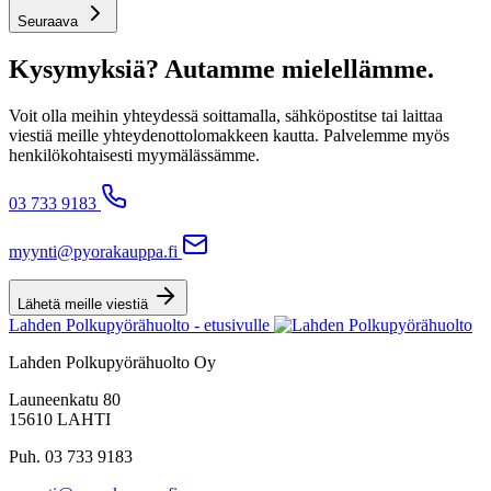
Seuraava
Kysymyksiä? Autamme mielellämme.
Voit olla meihin yhteydessä soittamalla, sähköpostitse tai laittaa
viestiä meille yhteydenottolomakkeen kautta. Palvelemme myös
henkilökohtaisesti myymälässämme.
03 733 9183
myynti@pyorakauppa.fi
Lähetä meille viestiä
Lahden Polkupyörähuolto - etusivulle
Lahden Polkupyörähuolto Oy
Launeenkatu 80
15610 LAHTI
Puh. 03 733 9183