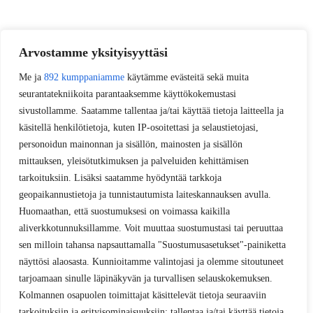
Arvostamme yksityisyyttäsi
Me ja
892 kumppaniamme
käytämme evästeitä sekä muita
seurantatekniikoita parantaaksemme käyttökokemustasi
sivustollamme. Saatamme tallentaa ja/tai käyttää tietoja laitteella ja
käsitellä henkilötietoja, kuten IP-osoitettasi ja selaustietojasi,
personoidun mainonnan ja sisällön, mainosten ja sisällön
mittauksen, yleisötutkimuksen ja palveluiden kehittämisen
tarkoituksiin. Lisäksi saatamme hyödyntää tarkkoja
geopaikannustietoja ja tunnistautumista laiteskannauksen avulla.
Huomaathan, että suostumuksesi on voimassa kaikilla
aliverkkotunnuksillamme. Voit muuttaa suostumustasi tai peruuttaa
sen milloin tahansa napsauttamalla "Suostumusasetukset"-painiketta
näyttösi alaosasta. Kunnioitamme valintojasi ja olemme sitoutuneet
tarjoamaan sinulle läpinäkyvän ja turvallisen selauskokemuksen.
Kolmannen osapuolen toimittajat käsittelevät tietoja seuraaviin
tarkoituksiin ja erityisominaisuuksiin: tallentaa ja/tai käyttää tietoja