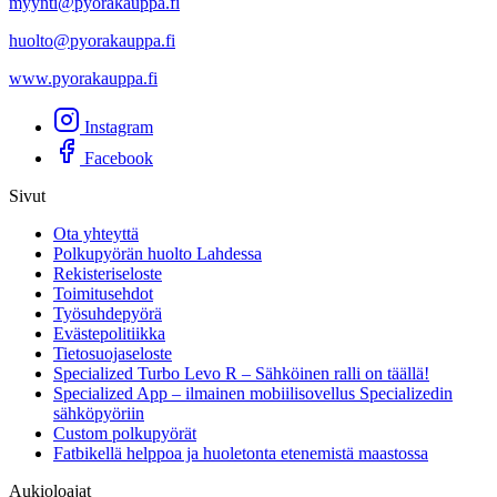
myynti@pyorakauppa.fi
huolto@pyorakauppa.fi
www.pyorakauppa.fi
Instagram
Facebook
Sivut
Ota yhteyttä
Polkupyörän huolto Lahdessa
Rekisteriseloste
Toimitusehdot
Työsuhdepyörä
Evästepolitiikka
Tietosuojaseloste
Specialized Turbo Levo R – Sähköinen ralli on täällä!
Specialized App – ilmainen mobiilisovellus Specializedin
sähköpyöriin
Custom polkupyörät
Fatbikellä helppoa ja huoletonta etenemistä maastossa
Aukioloajat