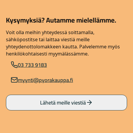
Kysymyksiä? Autamme mielellämme.
Voit olla meihin yhteydessä soittamalla,
sähköpostitse tai laittaa viestiä meille
yhteydenottolomakkeen kautta. Palvelemme myös
henkilökohtaisesti myymälässämme.
03 733 9183
myynti@pyorakauppa.fi
Lähetä meille viestiä