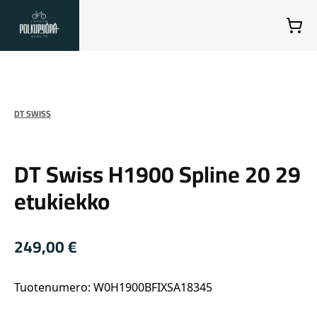
Lahden Polkupyörähuolto - etusivulle
Ostoskori
Suurenna kuva
DT SWISS
DT Swiss
DT Swiss H1900 Spline 20 29
etukiekko
249,00
€
Tuotenumero: W0H1900BFIXSA18345