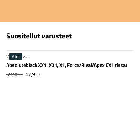
Suositellut varusteet
Varastossa
Ale!
Absoluteblack XX1, X01, X1, Force/Rival/Apex CX1 rissat
Alkuperäinen
Nykyinen
59,90
€
47,92
€
hinta
hinta
oli:
on:
59,90 €.
47,92 €.