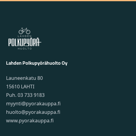
Lahden Polkupyörähuolto - etusivulle
Lahden Polkupyörähuolto Oy
Launeenkatu 80
15610 LAHTI
Puh. 03 733 9183
myynti@pyorakauppa.fi
huolto@pyorakauppa.fi
www.pyorakauppa.fi