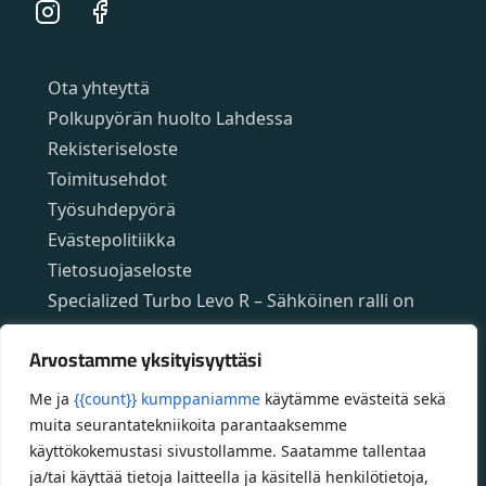
Instagram
Facebook
Sivut
Ota yhteyttä
Polkupyörän huolto Lahdessa
Rekisteriseloste
Toimitusehdot
Työsuhdepyörä
Evästepolitiikka
Tietosuojaseloste
Specialized Turbo Levo R – Sähköinen ralli on
täällä!
Arvostamme yksityisyyttäsi
Specialized App – ilmainen mobiilisovellus
Specializedin sähköpyöriin
Me ja
{{count}} kumppaniamme
käytämme evästeitä sekä
Custom polkupyörät
muita seurantatekniikoita parantaaksemme
Fatbikellä helppoa ja huoletonta etenemistä
käyttökokemustasi sivustollamme. Saatamme tallentaa
ja/tai käyttää tietoja laitteella ja käsitellä henkilötietoja,
maastossa