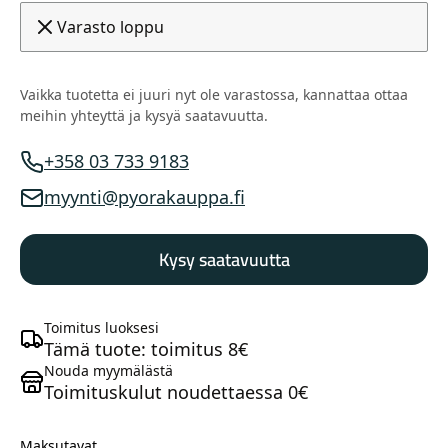
Varasto loppu
Vaikka tuotetta ei juuri nyt ole varastossa, kannattaa ottaa
meihin yhteyttä ja kysyä saatavuutta.
+358 03 733 9183
Myynnin puhelinnumero
myynti@pyorakauppa.fi
Myynnin sähköposti
Kysy saatavuutta
Toimitus luoksesi
Tämä tuote: toimitus 8€
Nouda myymälästä
Toimituskulut noudettaessa 0€
Maksutavat