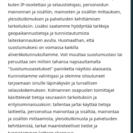
kuten IP-osoitettasi ja selaustietojasi, personoidun
mainonnan ja sisällön, mainosten ja sisällön mittauksen,
Aukioloajat
yleisötutkimuksen ja palveluiden kehittämisen
tarkoituksiin. Lisäksi saatamme hyödyntää tarkkoja
Talvikauden aukioloajat (1.10.2025 – 28.2.2026)
geopaikannustietoja ja tunnistautumista
Ma-Pe 10-18
laiteskannauksen avulla. Huomaathan, että
La 10-14
suostumuksesi on voimassa kaikilla
aliverkkotunnuksillamme. Voit muuttaa suostumustasi tai
Kesäkauden aukioloajat (1.3.2026 – 30.9.2026)
peruuttaa sen milloin tahansa napsauttamalla
Ma-Pe 10-18
"Suostumusasetukset"-painiketta näyttösi alaosasta.
La 9-15
Kunnioitamme valintojasi ja olemme sitoutuneet
tarjoamaan sinulle läpinäkyvän ja turvallisen
Poikkeavat aukioloajat:
selauskokemuksen. Kolmannen osapuolen toimittajat
Pyhäinpäivä lauantai 31.10. – suljettu
käsittelevät tietoja seuraaviin tarkoituksiin ja
erityisominaisuuksiin: tallentaa ja/tai käyttää tietoja
laitteella, personoitua mainontaa ja sisältöä, mainontaa
ja sisällön mittaamista, yleisötutkimusta ja palveluiden
© Lahden Polkupyörähuolto - 2026
kehittämistä, tarkat maantieteelliset tiedot ja
tunnistaminen laitteen skannaus.