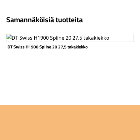
Samannäköisiä tuotteita
Katso tuote
Kat
DT Swiss H1900 Spline 20 27,5 takakiekko
DT