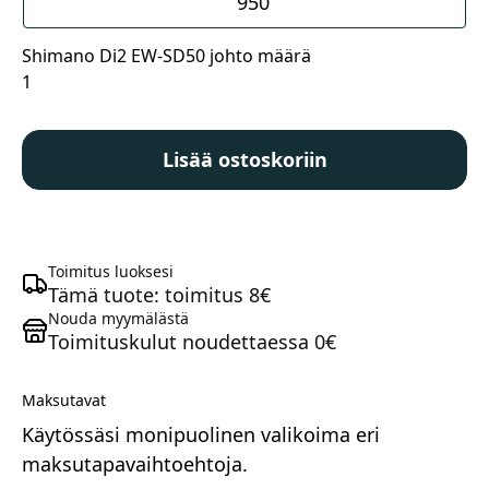
950
Shimano Di2 EW-SD50 johto määrä
Lisää ostoskoriin
Toimitus luoksesi
Tämä tuote: toimitus 8€
Nouda myymälästä
Toimituskulut noudettaessa 0€
Maksutavat
Käytössäsi monipuolinen valikoima eri
maksutapavaihtoehtoja.