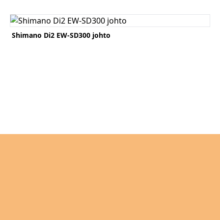
Katso tuote
Ka
Shimano Di2 EW-SD300 johto
Bo