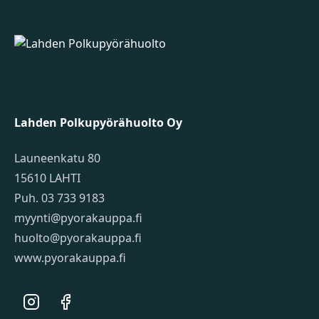
Lahden Polkupyörähuolto - etusivulle
Lahden Polkupyörähuolto Oy
Launeenkatu 80
15610 LAHTI
Puh. 03 733 9183
myynti@pyorakauppa.fi
huolto@pyorakauppa.fi
www.pyorakauppa.fi
Instagram
Facebook