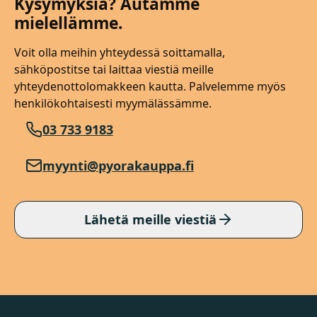
Kysymyksiä? Autamme
mielellämme.
Voit olla meihin yhteydessä soittamalla,
sähköpostitse tai laittaa viestiä meille
yhteydenottolomakkeen kautta. Palvelemme myös
henkilökohtaisesti myymälässämme.
03 733 9183
myynti@pyorakauppa.fi
Lähetä meille viestiä