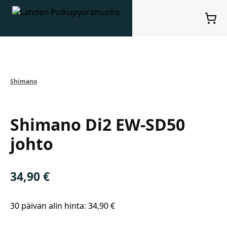
Lahden Polkupyörähuolto - etusivulle
Ostosko
Suurenna kuva
Shimano
Shimano
Shimano Di2 EW-SD50
johto
34,90
€
30 päivän alin hinta:
34,90
€