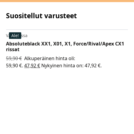
Suositellut varusteet
Varastossa
Ale!
Absoluteblack XX1, X01, X1, Force/Rival/Apex CX1
rissat
59,90
€
Alkuperäinen hinta oli:
59,90 €.
47,92
€
Nykyinen hinta on: 47,92 €.