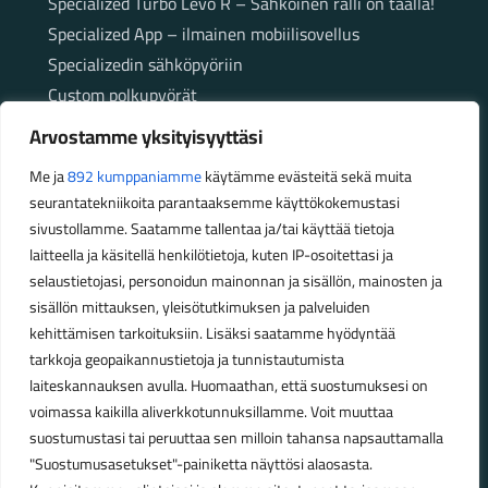
Specialized Turbo Levo R – Sähköinen ralli on täällä!
Specialized App – ilmainen mobiilisovellus
Specializedin sähköpyöriin
Custom polkupyörät
Fatbikellä helppoa ja huoletonta etenemistä
Arvostamme yksityisyyttäsi
maastossa
Me ja
892 kumppaniamme
käytämme evästeitä sekä muita
seurantatekniikoita parantaaksemme käyttökokemustasi
Aukioloajat
sivustollamme. Saatamme tallentaa ja/tai käyttää tietoja
laitteella ja käsitellä henkilötietoja, kuten IP-osoitettasi ja
Talvikauden aukioloajat (1.10.2025 – 28.2.2026)
selaustietojasi, personoidun mainonnan ja sisällön, mainosten ja
Ma-Pe 10-18
sisällön mittauksen, yleisötutkimuksen ja palveluiden
La 10-14
kehittämisen tarkoituksiin. Lisäksi saatamme hyödyntää
Kesäkauden aukioloajat (1.3.2026 – 30.9.2026)
tarkkoja geopaikannustietoja ja tunnistautumista
laiteskannauksen avulla. Huomaathan, että suostumuksesi on
Ma-Pe 10-18
voimassa kaikilla aliverkkotunnuksillamme. Voit muuttaa
La 9-15
suostumustasi tai peruuttaa sen milloin tahansa napsauttamalla
"Suostumusasetukset"-painiketta näyttösi alaosasta.
Poikkeavat aukioloajat: