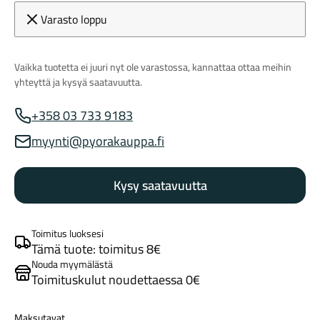
Varasto loppu
Vaikka tuotetta ei juuri nyt ole varastossa, kannattaa ottaa meihin
yhteyttä ja kysyä saatavuutta.
+358 03 733 9183
Myynnin puhelinnumero
Maastosähköpyörät
myynti@pyorakauppa.fi
Myynnin sähköposti
Kysy saatavuutta
Toimitus luoksesi
Tämä tuote: toimitus 8€
Nouda myymälästä
Toimituskulut noudettaessa 0€
Kaupunkisähköpyörät
Maksutavat