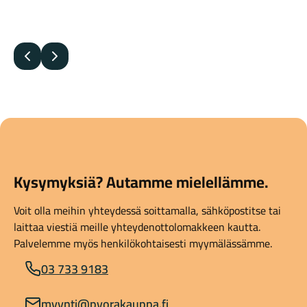
Edellinen
Seuraava
Kysymyksiä? Autamme mielellämme.
Voit olla meihin yhteydessä soittamalla, sähköpostitse tai
laittaa viestiä meille yhteydenottolomakkeen kautta.
Palvelemme myös henkilökohtaisesti myymälässämme.
03 733 9183
myynti@pyorakauppa.fi