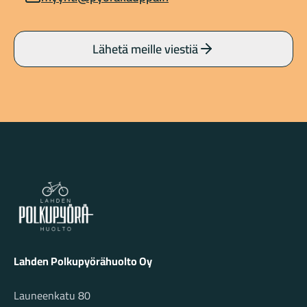
Lähetä meille viestiä
Lahden Polkupyörähuolto - etusivulle
Lahden Polkupyörähuolto Oy
Launeenkatu 80