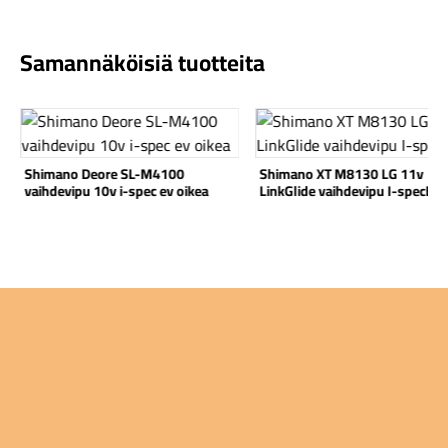
Samannäköisiä tuotteita
Katso tuote
Katso tuote
Komponentit
Shimano Deore SL-M4100
Shimano XT M8130 LG 11v
vaihdevipu 10v i-spec ev oikea
LinkGlide vaihdevipu I-specEV
Katso koko valikoima