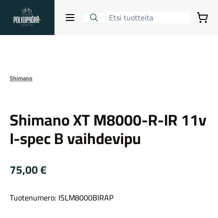
Lahden Polkupyörähuolto - etusivulle
Avaa sulje valikko
Ostoskori
Suurenna kuva
Hakutulokset
Shimano
Shimano
Suositut osastot
Shimano XT M8000-R-IR 11v
I-spec B vaihdevipu
75,00
€
Tuotenumero: ISLM8000BIRAP
Gravel-pyörät