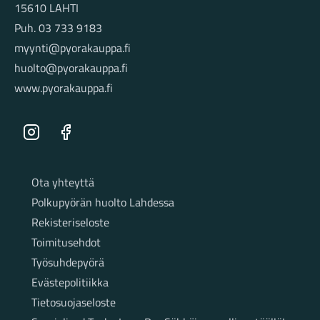
15610 LAHTI
Puh. 03 733 9183
myynti@pyorakauppa.fi
huolto@pyorakauppa.fi
www.pyorakauppa.fi
Instagram
Facebook
Sivut
Ota yhteyttä
Polkupyörän huolto Lahdessa
Rekisteriseloste
Toimitusehdot
Työsuhdepyörä
Evästepolitiikka
Tietosuojaseloste