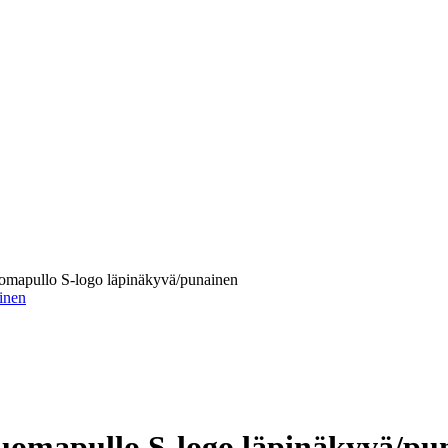
uomapullo S-logo läpinäkyvä/punainen
juomapullo S-logo läpinäkyvä/pu