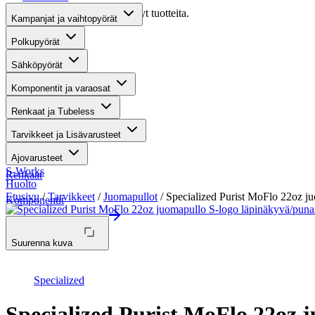
Valitettavasti haullasi ei löytynyt tuotteita.
Kampanjat ja vaihtopyörät
Suositut osastot
Polkupyörät
Sähköpyörät
Gravel-pyörät
Komponentit ja varaosat
Maastosähköpyörät
Renkaat ja Tubeless
Kaupunkisähköpyörät
Tarvikkeet ja Lisävarusteet
Tarvikkeet
Ajovarusteet
S-Works
Renkaat
Huolto
Etusivu
/
Tarvikkeet
/
Juomapullot
/ Specialized Purist MoFlo 22oz j
Komponentit
Katso koko valikoima
Suurenna kuva
Specialized
Specialized Purist MoFlo 22oz 