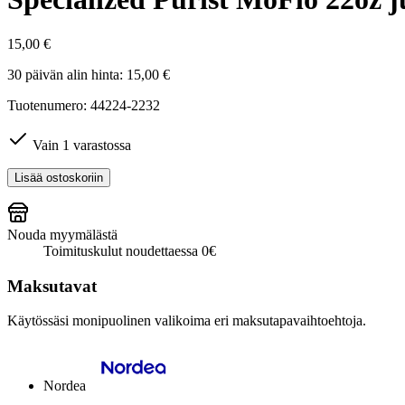
15,00
€
30 päivän alin hinta:
15,00
€
Tuotenumero: 44224-2232
Vain 1 varastossa
Specialized
Lisää ostoskoriin
Purist
MoFlo
22oz
Nouda myymälästä
juomapullo
Toimituskulut noudettaessa 0€
S-
logo
Maksutavat
läpinäkyvä/punainen
määrä
Käytössäsi monipuolinen valikoima eri maksutapavaihtoehtoja.
Nordea