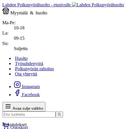
Lahden Polkupyörähuolto - etusivulle
Myymälä
&
huolto
Ma-Pe:
10-18
La:
09-15
Su:
Suljettu
Huolto
Työsuhdepyörä
Polkupyörän rahoitus
Ota yhteyttä
Instagram
Facebook
Avaa sulje valikko
Hakutulokset
Ostoskori