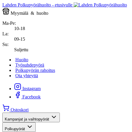
Lahden Polkupyörähuolto - etusivulle
Myymälä
&
huolto
Ma-Pe:
10-18
La:
09-15
Su:
Suljettu
Huolto
Työsuhdepyörä
Polkupyörän rahoitus
Ota yhteyttä
Instagram
Facebook
Ostoskori
Kampanjat ja vaihtopyörät
Polkupyörät