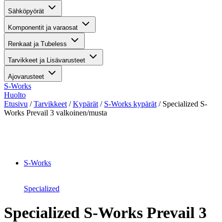
Sähköpyörät
Komponentit ja varaosat
Renkaat ja Tubeless
Tarvikkeet ja Lisävarusteet
Ajovarusteet
S-Works
Huolto
Etusivu
/
Tarvikkeet
/
Kypärät
/
S-Works kypärät
/ Specialized S-
Works Prevail 3 valkoinen/musta
Suurenna kuva
S-Works
Specialized
Specialized S-Works Prevail 3