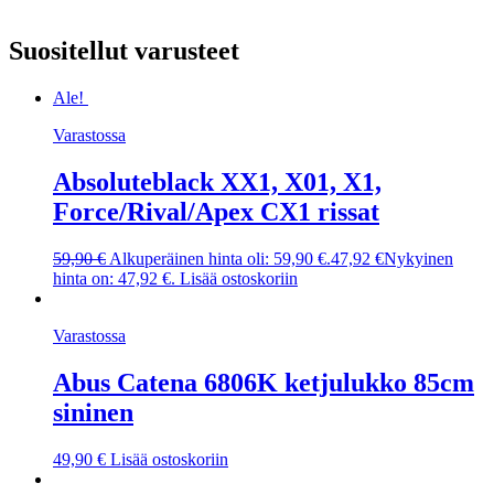
Suositellut varusteet
Ale!
Varastossa
Absoluteblack XX1, X01, X1,
Force/Rival/Apex CX1 rissat
59,90
€
Alkuperäinen hinta oli: 59,90 €.
47,92
€
Nykyinen
hinta on: 47,92 €.
Lisää ostoskoriin
Varastossa
Abus Catena 6806K ketjulukko 85cm
sininen
49,90
€
Lisää ostoskoriin