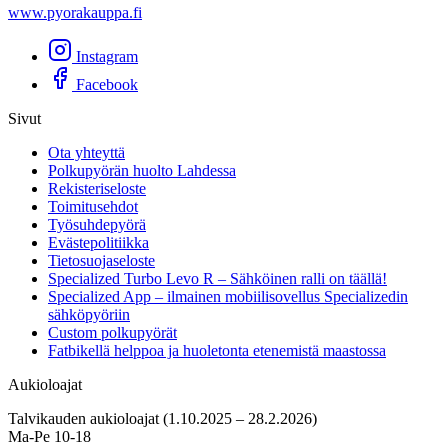
www.pyorakauppa.fi
Instagram
Facebook
Sivut
Ota yhteyttä
Polkupyörän huolto Lahdessa
Rekisteriseloste
Toimitusehdot
Työsuhdepyörä
Evästepolitiikka
Tietosuojaseloste
Specialized Turbo Levo R – Sähköinen ralli on täällä!
Specialized App – ilmainen mobiilisovellus Specializedin
sähköpyöriin
Custom polkupyörät
Fatbikellä helppoa ja huoletonta etenemistä maastossa
Aukioloajat
Talvikauden aukioloajat (1.10.2025 – 28.2.2026)
Ma-Pe 10-18