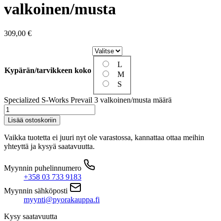
valkoinen/musta
309,00
€
L
Kypärän/tarvikkeen koko
M
S
Specialized S-Works Prevail 3 valkoinen/musta määrä
Lisää ostoskoriin
Vaikka tuotetta ei juuri nyt ole varastossa, kannattaa ottaa meihin
yhteyttä ja kysyä saatavuutta.
Myynnin puhelinnumero
+358 03 733 9183
Myynnin sähköposti
myynti@pyorakauppa.fi
Kysy saatavuutta