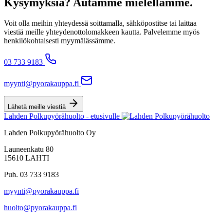
Kysymyksiä? Autamme mielellämme.
Voit olla meihin yhteydessä soittamalla, sähköpostitse tai laittaa
viestiä meille yhteydenottolomakkeen kautta. Palvelemme myös
henkilökohtaisesti myymälässämme.
03 733 9183
myynti@pyorakauppa.fi
Lähetä meille viestiä
Lahden Polkupyörähuolto - etusivulle
Lahden Polkupyörähuolto Oy
Launeenkatu 80
15610 LAHTI
Puh. 03 733 9183
myynti@pyorakauppa.fi
huolto@pyorakauppa.fi