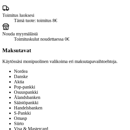
Toimitus luoksesi
Tämä tuote: toimitus 8€
Nouda myymälästä
Toimituskulut noudettaessa 0€
Maksutavat
Käytössäsi monipuolinen valikoima eri maksutapavaihtoehtoja.
Nordea
Danske
Aktia
Pop-pankki
Osuuspankki
Ålandsbanken
Säästöpankki
Handelsbanken
S-Pankki
Omasp
Siirto
Visa & Mastercard