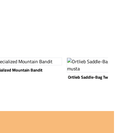
 tuote
Katso tuote
ialized Mountain Bandit
Ortlieb Saddle-Bag Two 4.1L musta