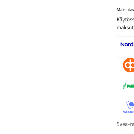
Maksutav
Käytöss
maksut
N
O
S
M
Svea-ra