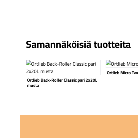
Samannäköisiä tuotteita
Katso tuote
Katso tuote
Ortlieb Micro T
L musta
Ortlieb Back-Roller Classic pari 2x20L
musta