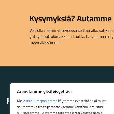
Kysymyksiä? Autamme 
Voit olla meihin yhteydessä soittamalla, sähköpost
yhteydenottolomakkeen kautta. Palvelemme myö
myymälässämme.
Lahden Polkupyörähuolto - etusivulle
Arvostamme yksityisyyttäsi
Me ja
892 kumppaniamme
käytämme evästeitä sekä muita
seurantatekniikoita parantaaksemme käyttökokemustasi
sivustollamme. Saatamme tallentaa ja/tai käyttää tietoja