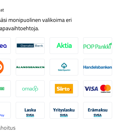
at
äsi monipuolinen valikoima eri
apavaihtoehtoja.
ordea
Danske
Aktia
Pop-pankki
suuspankki
Ålandsbanken
Säästöpankki
Handelsbanken
-Pankki
Omasp
Siirto
Visa & Mastercard
obilePay
Svea Lasku
Svea yrityslasku
Svea erämaksu
hoitus