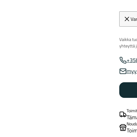
Va
Vaikka tuo
yhteyttä 
+35
Myynnin
myy
Myynnin
Toimi
Tämä
Noud
Toim