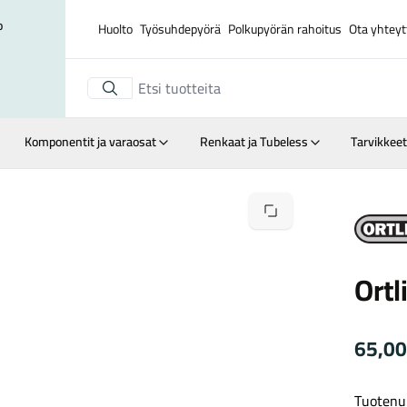
o
Huolto
Työsuhdepyörä
Polkupyörän rahoitus
Ota yhteyt
Komponentit ja varaosat
Renkaat ja Tubeless
Tarvikkeet
Suurenna kuva
Ortlieb
Ortl
65,0
Tuotenu