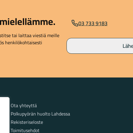
mielellämme.
03 733 9183
itse tai laittaa viestiä meille
s henkilökohtaisesti
Lähe
Sivut
Ota yhteyttä
Polkupyörän huolto Lahdessa
Rekisteriseloste
Toimitusehdot