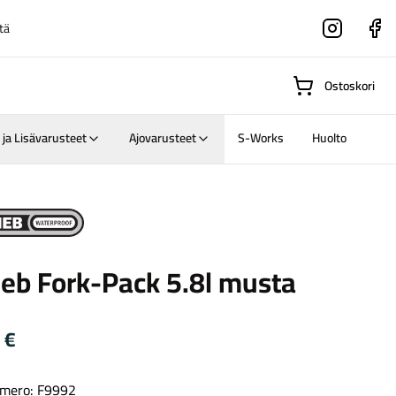
tä
Instagram
Faceboo
Ostoskori
 ja Lisävarusteet
Ajovarusteet
S-Works
Huolto
Suositut osastot
ieb Fork-Pack 5.8l musta
Gravel-
pyörät
Maastosähköpyörä
0
€
mero: F9992