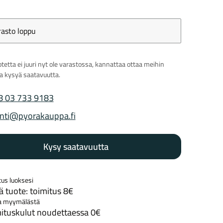
rasto loppu
Kaupunkisähköpyörät
Tarvikkeet
tetta ei juuri nyt ole varastossa, kannattaa ottaa meihin
ja kysyä saatavuutta.
8 03 733 9183
 puhelinnumero
nti@pyorakauppa.fi
 sähköposti
Kysy saatavuutta
Renkaat
Komponentit
tus luoksesi
 tuote: toimitus 8€
Katso koko valikoima
a myymälästä
ituskulut noudettaessa 0€