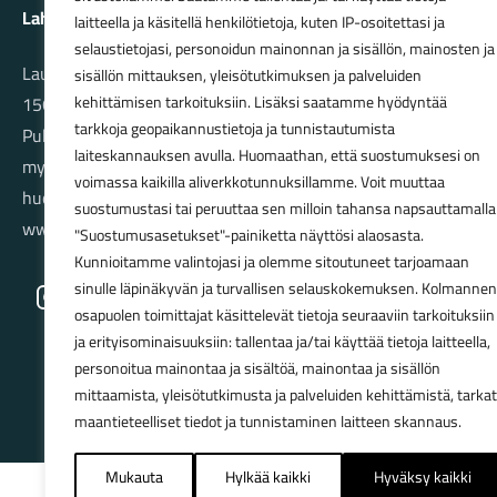
Lahden Polkupyörähuolto Oy
laitteella ja käsitellä henkilötietoja, kuten IP-osoitettasi ja
selaustietojasi, personoidun mainonnan ja sisällön, mainosten ja
Launeenkatu 80
sisällön mittauksen, yleisötutkimuksen ja palveluiden
15610 LAHTI
kehittämisen tarkoituksiin. Lisäksi saatamme hyödyntää
tarkkoja geopaikannustietoja ja tunnistautumista
Puh. 03 733 9183
laiteskannauksen avulla. Huomaathan, että suostumuksesi on
myynti@pyorakauppa.fi
voimassa kaikilla aliverkkotunnuksillamme. Voit muuttaa
huolto@pyorakauppa.fi
suostumustasi tai peruuttaa sen milloin tahansa napsauttamalla
www.pyorakauppa.fi
"Suostumusasetukset"-painiketta näyttösi alaosasta.
Kunnioitamme valintojasi ja olemme sitoutuneet tarjoamaan
sinulle läpinäkyvän ja turvallisen selauskokemuksen. Kolmannen
Instagram
Facebook
osapuolen toimittajat käsittelevät tietoja seuraaviin tarkoituksiin
ja erityisominaisuuksiin: tallentaa ja/tai käyttää tietoja laitteella,
personoitua mainontaa ja sisältöä, mainontaa ja sisällön
mittaamista, yleisötutkimusta ja palveluiden kehittämistä, tarkat
maantieteelliset tiedot ja tunnistaminen laitteen skannaus.
Mukauta
Hylkää kaikki
Hyväksy kaikki