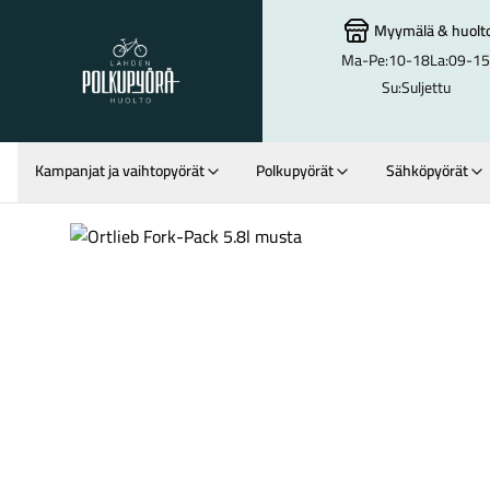
Myymälä
&
huolt
Ma-Pe:
10-18
La:
09-15
Lahden Polkupyörähuolto - etusivulle
Su:
Suljettu
Kampanjat ja vaihtopyörät
Polkupyörät
Sähköpyörät
Hakutulokset