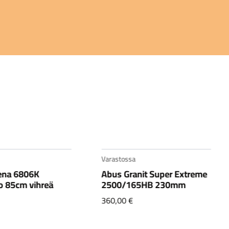
Varastossa
ena 6806K
Abus Granit Super Extreme
o 85cm vihreä
2500/165HB 230mm
360,00
€