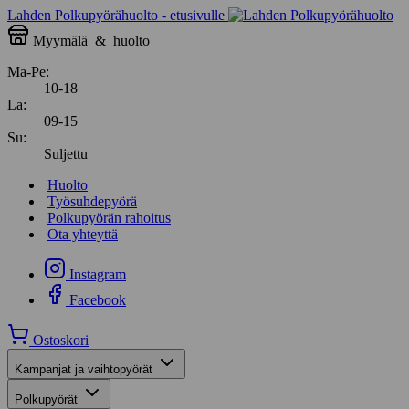
Lahden Polkupyörähuolto - etusivulle
Myymälä
&
huolto
Ma-Pe:
10-18
La:
09-15
Su:
Suljettu
Huolto
Työsuhdepyörä
Polkupyörän rahoitus
Ota yhteyttä
Instagram
Facebook
Ostoskori
Kampanjat ja vaihtopyörät
Polkupyörät