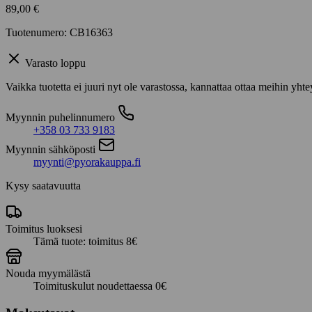
89,00
€
Tuotenumero: CB16363
Varasto loppu
Vaikka tuotetta ei juuri nyt ole varastossa, kannattaa ottaa meihin yhte
Myynnin puhelinnumero
+358 03 733 9183
Myynnin sähköposti
myynti@pyorakauppa.fi
Kysy saatavuutta
Toimitus luoksesi
Tämä tuote: toimitus 8€
Nouda myymälästä
Toimituskulut noudettaessa 0€