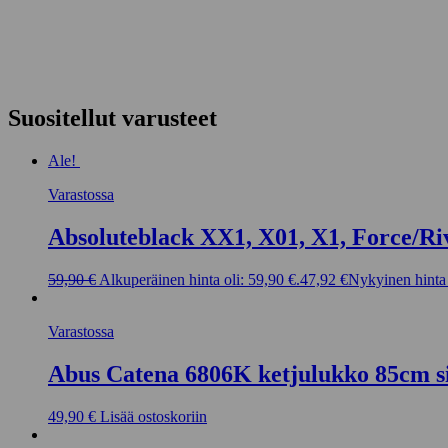
Suositellut varusteet
Ale!
Varastossa
Absoluteblack XX1, X01, X1, Force/Ri
59,90
€
Alkuperäinen hinta oli: 59,90 €.
47,92
€
Nykyinen hinta 
Varastossa
Abus Catena 6806K ketjulukko 85cm s
49,90
€
Lisää ostoskoriin