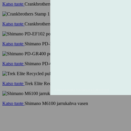
Katso tuote
Crankbrothers Stamp 11 Large musta
Katso tuote
Crankbrothers Stamp 1 Large Gen 2 red
Katso tuote
Shimano PD-EF102 poljin musta
Katso tuote
Shimano PD-GR400 poljin musta
Katso tuote
Trek Elite Recycled pulloteline matte black
Katso tuote
Shimano M6100 jarrukahva vasen