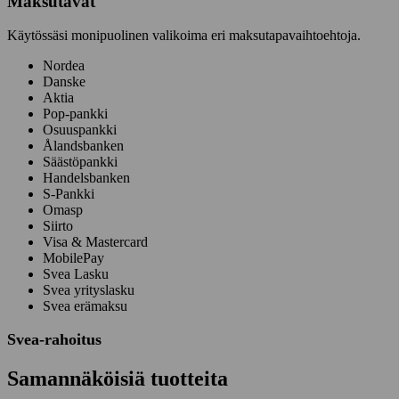
Maksutavat
Käytössäsi monipuolinen valikoima eri maksutapavaihtoehtoja.
Nordea
Danske
Aktia
Pop-pankki
Osuuspankki
Ålandsbanken
Säästöpankki
Handelsbanken
S-Pankki
Omasp
Siirto
Visa & Mastercard
MobilePay
Svea Lasku
Svea yrityslasku
Svea erämaksu
Svea-rahoitus
Samannäköisiä tuotteita