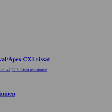
val/Apex CX1 rissat
on: 47,92 €.
Lisää ostoskoriin
ininen