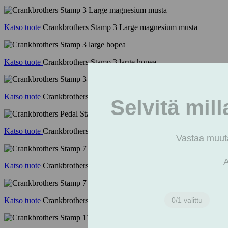
Katso tuote
Crankbrothers Stamp 3 Large magnesium musta
Katso tuote
Crankbrothers Stamp 3 large hopea
Katso tuote
Crankbrothers Stamp 3 small harmaa
Katso tuote
Crankbrothers Pedal Stamp 3 Small Magnesium Black
Katso tuote
Crankbrothers Stamp 7 large kiillotettu hopea
Katso tuote
Crankbrothers Stamp 7 large musta