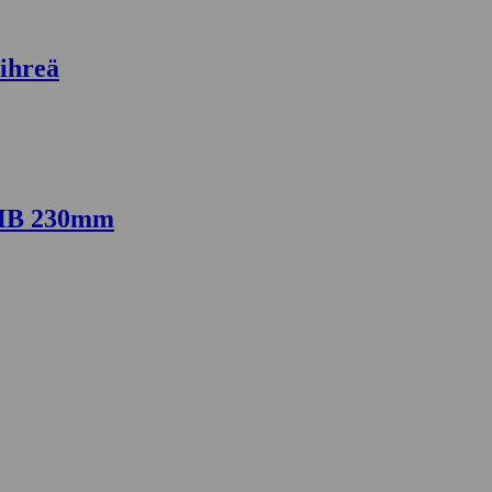
ihreä
5HB 230mm