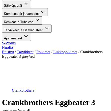
Sähköpyörät
Komponentit ja varaosat
Renkaat ja Tubeless
Tarvikkeet ja Lisävarusteet
Ajovarusteet
S-Works
Huolto
Etusivu
/
Tarvikkeet
/
Polkimet
/
Lukkopolkimet
/ Crankbrothers
Eggbeater 3 grey/red
Suurenna kuva
Crankbrothers
Crankbrothers Eggbeater 3