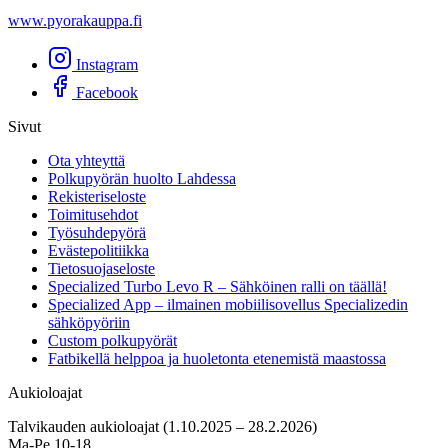
www.pyorakauppa.fi
Instagram
Facebook
Sivut
Ota yhteyttä
Polkupyörän huolto Lahdessa
Rekisteriseloste
Toimitusehdot
Työsuhdepyörä
Evästepolitiikka
Tietosuojaseloste
Specialized Turbo Levo R – Sähköinen ralli on täällä!
Specialized App – ilmainen mobiilisovellus Specializedin
sähköpyöriin
Custom polkupyörät
Fatbikellä helppoa ja huoletonta etenemistä maastossa
Aukioloajat
Talvikauden aukioloajat (1.10.2025 – 28.2.2026)
Ma-Pe 10-18