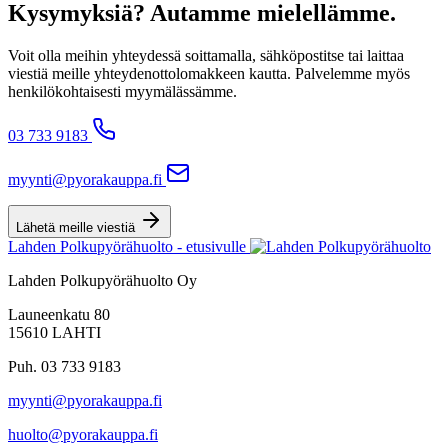
Kysymyksiä? Autamme mielellämme.
Voit olla meihin yhteydessä soittamalla, sähköpostitse tai laittaa
viestiä meille yhteydenottolomakkeen kautta. Palvelemme myös
henkilökohtaisesti myymälässämme.
03 733 9183
myynti@pyorakauppa.fi
Lähetä meille viestiä
Lahden Polkupyörähuolto - etusivulle
Lahden Polkupyörähuolto Oy
Launeenkatu 80
15610 LAHTI
Puh. 03 733 9183
myynti@pyorakauppa.fi
huolto@pyorakauppa.fi