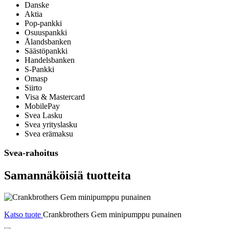
Danske
Aktia
Pop-pankki
Osuuspankki
Ålandsbanken
Säästöpankki
Handelsbanken
S-Pankki
Omasp
Siirto
Visa & Mastercard
MobilePay
Svea Lasku
Svea yrityslasku
Svea erämaksu
Svea-rahoitus
Samannäköisiä tuotteita
Katso tuote
Crankbrothers Gem minipumppu punainen