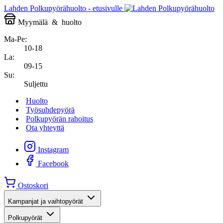
Lahden Polkupyörähuolto - etusivulle
Myymälä
&
huolto
Ma-Pe:
10-18
La:
09-15
Su:
Suljettu
Huolto
Työsuhdepyörä
Polkupyörän rahoitus
Ota yhteyttä
Instagram
Facebook
Ostoskori
Kampanjat ja vaihtopyörät
Polkupyörät