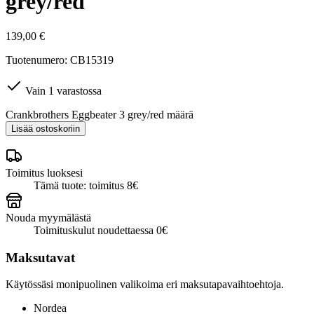
grey/red
139,00
€
Tuotenumero: CB15319
Vain 1 varastossa
Crankbrothers Eggbeater 3 grey/red määrä
Lisää ostoskoriin
Toimitus luoksesi
Tämä tuote: toimitus 8€
Nouda myymälästä
Toimituskulut noudettaessa 0€
Maksutavat
Käytössäsi monipuolinen valikoima eri maksutapavaihtoehtoja.
Nordea