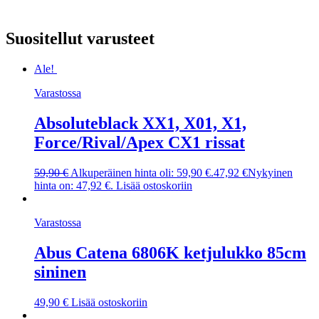
Suositellut varusteet
Ale!
Varastossa
Absoluteblack XX1, X01, X1,
Force/Rival/Apex CX1 rissat
59,90
€
Alkuperäinen hinta oli: 59,90 €.
47,92
€
Nykyinen
hinta on: 47,92 €.
Lisää ostoskoriin
Varastossa
Abus Catena 6806K ketjulukko 85cm
sininen
49,90
€
Lisää ostoskoriin