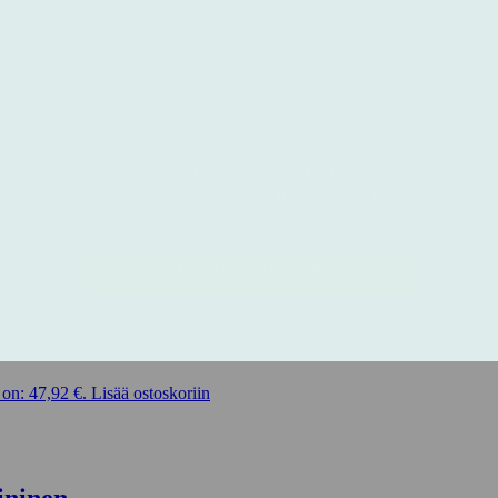
val/Apex CX1 rissat
on: 47,92 €.
Lisää ostoskoriin
ininen