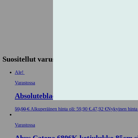
Suositellut varusteet
Ale!
Varastossa
Absoluteblack XX1, X01, X1, Force/Ri
59,90
€
Alkuperäinen hinta oli: 59,90 €.
47,92
€
Nykyinen hinta 
Varastossa
Abus Catena 6806K ketjulukko 85cm s