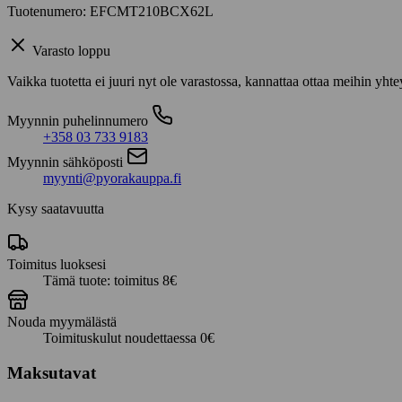
Tuotenumero: EFCMT210BCX62L
Varasto loppu
Vaikka tuotetta ei juuri nyt ole varastossa, kannattaa ottaa meihin yhte
Myynnin puhelinnumero
+358 03 733 9183
Myynnin sähköposti
myynti@pyorakauppa.fi
Kysy saatavuutta
Toimitus luoksesi
Tämä tuote: toimitus 8€
Nouda myymälästä
Toimituskulut noudettaessa 0€
Maksutavat