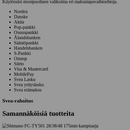
Käytössäsi monipuolinen valikoima eri maksutapavaihtoehtoja.
Nordea
Danske
Aktia
Pop-pankki
Osuuspankki
Ålandsbanken
Säästöpankki
Handelsbanken
S-Pankki
Omasp
Siirto
Visa & Mastercard
MobilePay
Svea Lasku
Svea yrityslasku
Svea erämaksu
Svea-rahoitus
Samannäköisiä tuotteita