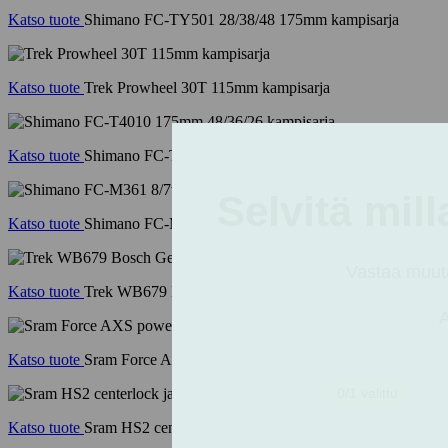
Katso tuote
Shimano FC-TY501 28/38/48 175mm kampisarja
Katso tuote
Trek Prowheel 30T 115mm kampisarja
Katso tuote
Shimano FC-T4010 175mm 48/36/26 kampisarja
Katso tuote
Shimano FC-M361 8/7v kampisarja
Katso tuote
Trek WB679 Bosch Gen 3 eturatas 32T
Katso tuote
Sram Force AXS power meter DUB 50/37T 172,5mm ka
Katso tuote
Sram HS2 centerlock jarrulevy