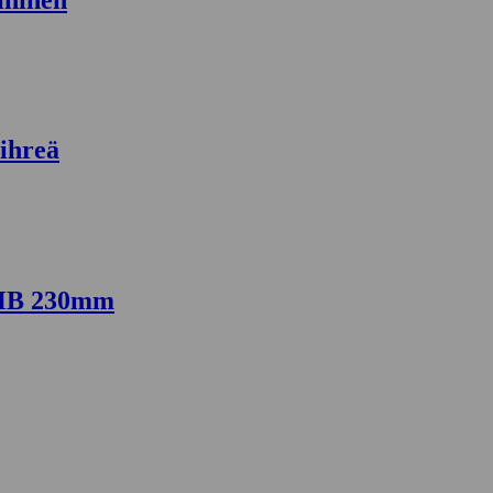
ihreä
5HB 230mm