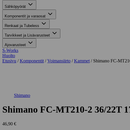
Sähköpyörät
Komponentit ja varaosat
Renkaat ja Tubeless
Tarvikkeet ja Lisävarusteet
Ajovarusteet
S-Works
Huolto
Etusivu
/
Komponentit
/
Voimansiirto
/
Kammet
/ Shimano FC-MT210
Suurenna kuva
Shimano
Shimano FC-MT210-2 36/22T 
46,90
€