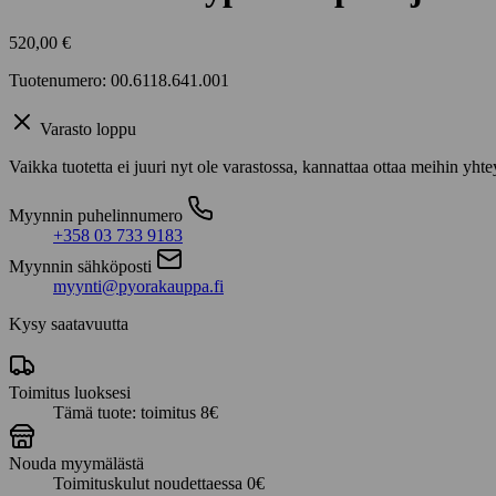
520,00
€
Tuotenumero: 00.6118.641.001
Varasto loppu
Vaikka tuotetta ei juuri nyt ole varastossa, kannattaa ottaa meihin yhte
Myynnin puhelinnumero
+358 03 733 9183
Myynnin sähköposti
myynti@pyorakauppa.fi
Kysy saatavuutta
Toimitus luoksesi
Tämä tuote: toimitus 8€
Nouda myymälästä
Toimituskulut noudettaessa 0€