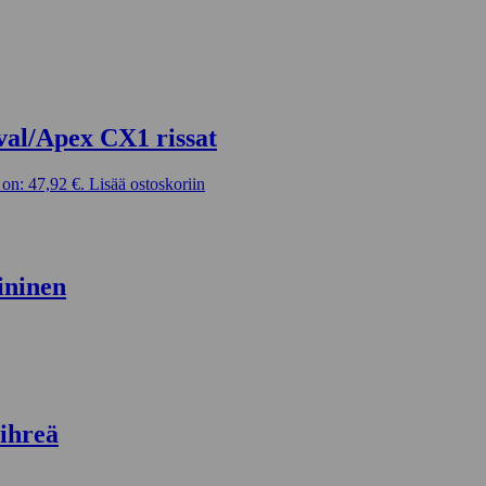
val/Apex CX1 rissat
on: 47,92 €.
Lisää ostoskoriin
ininen
ihreä