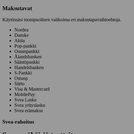
Maksutavat
Käytössäsi monipuolinen valikoima eri maksutapavaihtoehtoja.
Nordea
Danske
Aktia
Pop-pankki
Osuuspankki
Ålandsbanken
Säästöpankki
Handelsbanken
S-Pankki
Omasp
Siirto
Visa & Mastercard
MobilePay
Svea Lasku
Svea yrityslasku
Svea erämaksu
Svea-rahoitus