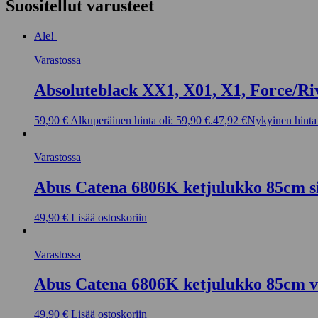
Suositellut varusteet
Ale!
Varastossa
Absoluteblack XX1, X01, X1, Force/Ri
59,90
€
Alkuperäinen hinta oli: 59,90 €.
47,92
€
Nykyinen hinta 
Varastossa
Abus Catena 6806K ketjulukko 85cm s
49,90
€
Lisää ostoskoriin
Varastossa
Abus Catena 6806K ketjulukko 85cm v
49,90
€
Lisää ostoskoriin