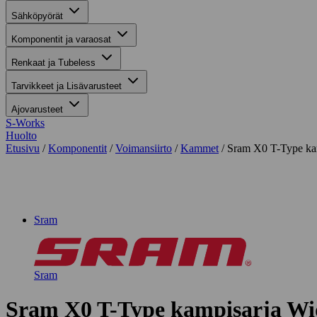
Sähköpyörät
Komponentit ja varaosat
Renkaat ja Tubeless
Tarvikkeet ja Lisävarusteet
Ajovarusteet
S-Works
Huolto
Etusivu
/
Komponentit
/
Voimansiirto
/
Kammet
/ Sram X0 T-Type k
Suurenna kuva
Sram
Sram
Sram X0 T-Type kampisarja W