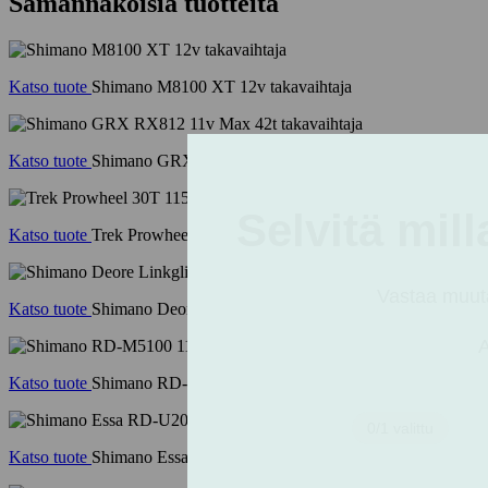
Samannäköisiä tuotteita
Katso tuote
Shimano M8100 XT 12v takavaihtaja
Katso tuote
Shimano GRX RX812 11v Max 42t takavaihtaja
Katso tuote
Trek Prowheel 30T 115mm kampisarja
Katso tuote
Shimano Deore Linkglide RD-M5130-GS takavaihtaja 1
Katso tuote
Shimano RD-M5100 11v takavaihtaja
Katso tuote
Shimano Essa RD-U2000 8v takavaihtaja