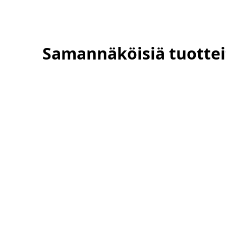
Samannäköisiä tuottei
u 126L
u 126L
ketju