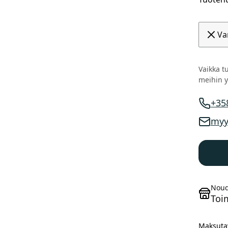
Va
Vaikka tu
meihin y
+35
Myynni
myy
Myynni
Noud
Toi
Maksuta