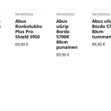
Varastossa
Varastossa
Varastossa
u
Abus
Abus
Abus uG
n
Runkolukko
uGrip
Bordo 5
Plus Pro
Bordo
80cm
Shield 5950
5700K
tumman
80cm
69,00
€
89,90
€
punainen
89,90
€