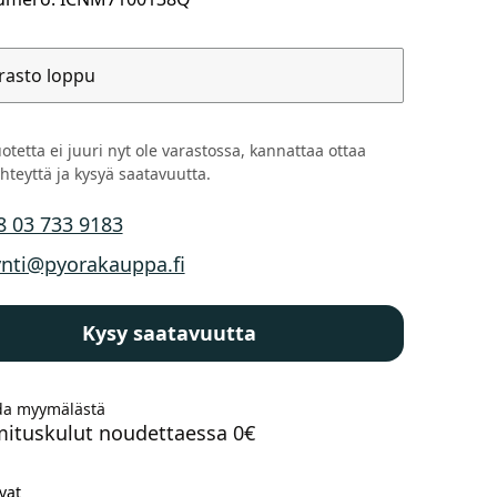
rasto loppu
Kaupunkisähköpyörät
Tarvikkeet
otetta ei juuri nyt ole varastossa, kannattaa ottaa
hteyttä ja kysyä saatavuutta.
8 03 733 9183
n puhelinnumero
nti@pyorakauppa.fi
n sähköposti
Kysy saatavuutta
Renkaat
Komponentit
a myymälästä
mituskulut noudettaessa 0€
Katso koko valikoima
vat