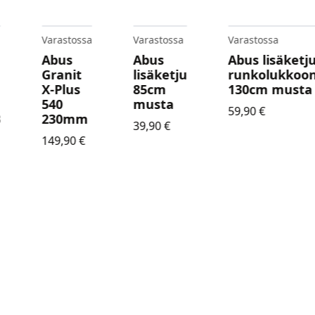
Varastossa
Varastossa
Varastossa
Abus
Abus
Abus lisäketj
Granit
lisäketju
runkolukkoo
X-Plus
85cm
130cm musta
540
musta
59,90
€
B
230mm
39,90
€
149,90
€