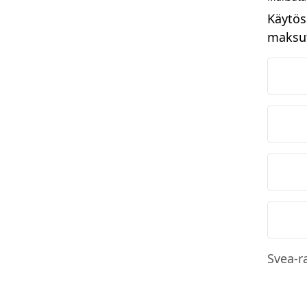
Käytös
maksut
N
O
S
M
Svea-r