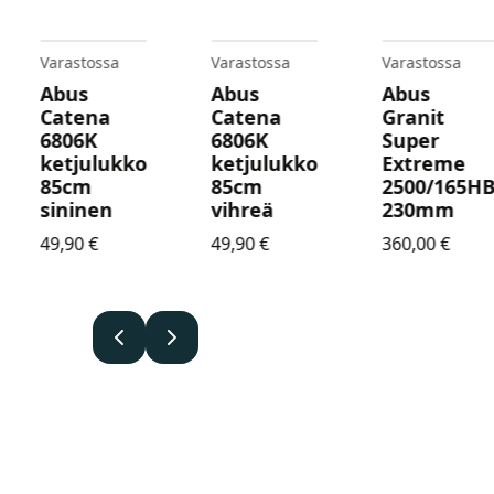
Varastossa
Varastossa
Varastossa
Abus
Abus
Abus
Catena
Catena
Granit
6806K
6806K
Super
ketjulukko
ketjulukko
Extreme
85cm
85cm
2500/165H
en
sininen
vihreä
230mm
49,90
€
49,90
€
360,00
€
.
Edellinen
Seuraava