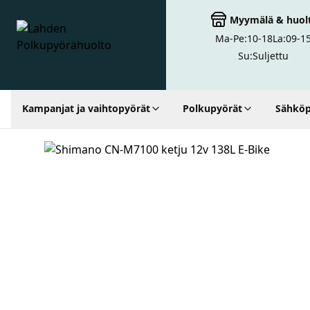
Myymälä
&
huol
Ma-Pe:
10-18
La:
09-1
Lahden Polkupyörähuolto - etusivulle
Su:
Suljettu
Kampanjat ja vaihtopyörät
Polkupyörät
Sähköp
Hakutulokset