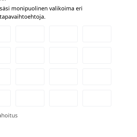
säsi monipuolinen valikoima eri
apavaihtoehtoja.
ordea
Danske
Aktia
Pop-pankki
suuspankki
Ålandsbanken
Säästöpankki
Handelsbanken
-Pankki
Omasp
Siirto
Visa & Mastercar
obilePay
Svea Lasku
Svea yrityslasku
Svea erämaksu
ahoitus