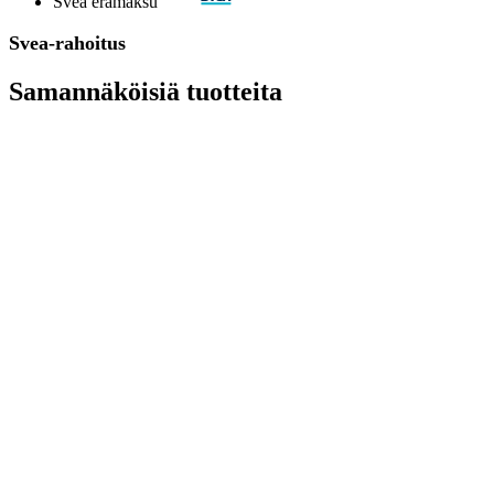
Svea erämaksu
Svea-rahoitus
Samannäköisiä tuotteita