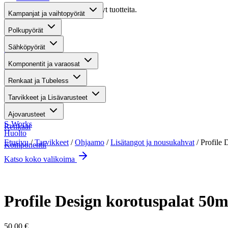
Valitettavasti haullasi ei löytynyt tuotteita.
Kampanjat ja vaihtopyörät
Suositut osastot
Polkupyörät
Sähköpyörät
Gravel-pyörät
Komponentit ja varaosat
Maastosähköpyörät
Renkaat ja Tubeless
Kaupunkisähköpyörät
Tarvikkeet ja Lisävarusteet
Tarvikkeet
Ajovarusteet
S-Works
Renkaat
Huolto
Etusivu
/
Tarvikkeet
/
Ohjaamo
/
Lisätangot ja nousukahvat
/ Profile
Komponentit
Katso koko valikoima
Suurenna kuva
Profile Design korotuspalat 50
50,00
€