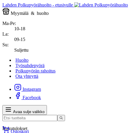
Lahden Polkupyörähuolto - etusivulle
Myymälä
&
huolto
Ma-Pe:
10-18
La:
09-15
Su:
Suljettu
Huolto
Työsuhdepyörä
Polkupyörän rahoitus
Ota yhteyttä
Instagram
Facebook
Avaa sulje valikko
Hakutulokset
Ostoskori