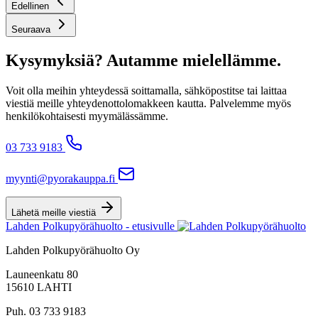
Edellinen
Seuraava
Kysymyksiä? Autamme mielellämme.
Voit olla meihin yhteydessä soittamalla, sähköpostitse tai laittaa
viestiä meille yhteydenottolomakkeen kautta. Palvelemme myös
henkilökohtaisesti myymälässämme.
03 733 9183
myynti@pyorakauppa.fi
Lähetä meille viestiä
Lahden Polkupyörähuolto - etusivulle
Lahden Polkupyörähuolto Oy
Launeenkatu 80
15610 LAHTI
Puh. 03 733 9183