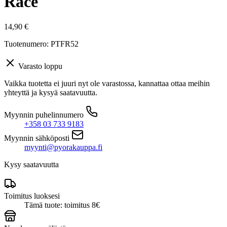
Race
14,90
€
Tuotenumero: PTFR52
Varasto loppu
Vaikka tuotetta ei juuri nyt ole varastossa, kannattaa ottaa meihin
yhteyttä ja kysyä saatavuutta.
Myynnin puhelinnumero
+358 03 733 9183
Myynnin sähköposti
myynti@pyorakauppa.fi
Kysy saatavuutta
Toimitus luoksesi
Tämä tuote: toimitus 8€