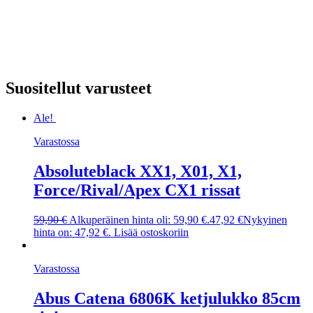
Suositellut varusteet
Ale!
Varastossa
Absoluteblack XX1, X01, X1,
Force/Rival/Apex CX1 rissat
59,90
€
Alkuperäinen hinta oli: 59,90 €.
47,92
€
Nykyinen
hinta on: 47,92 €.
Lisää ostoskoriin
Varastossa
Abus Catena 6806K ketjulukko 85cm