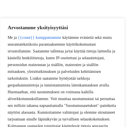
Arvostamme yksityisyyttäsi
Me ja
{{count}} kumppaniamme
käytämme evästeitä sekä muita
seurantatekniikoita parantaaksemme käyttökokemustasi
sivustollamme. Saatamme tallentaa ja/tai käyttää tietoja laitteella ja
käsitellä henkilötietoja, kuten IP-osoitettasi ja selaustietojasi,
personoidun mainonnan ja sisällön, mainosten ja sisällön
mittauksen, yleisötutkimuksen ja palveluiden kehittämisen
tarkoituksiin. Lisäksi saatamme hyödyntää tarkkoja
geopaikannustietoja ja tunnistautumista laiteskannauksen avulla.
Huomaathan, että suostumuksesi on voimassa kaikilla
aliverkkotunnuksillamme. Voit muuttaa suostumustasi tai peruuttaa
sen milloin tahansa napsauttamalla "Suostumusasetukset"-painiketta
näyttösi alaosasta. Kunnioitamme valintojasi ja olemme sitoutuneet
tarjoamaan sinulle läpinäkyvän ja turvallisen selauskokemuksen.
Kolmannen osapuolen toimittajat käsittelevät tietoja seuraaviin