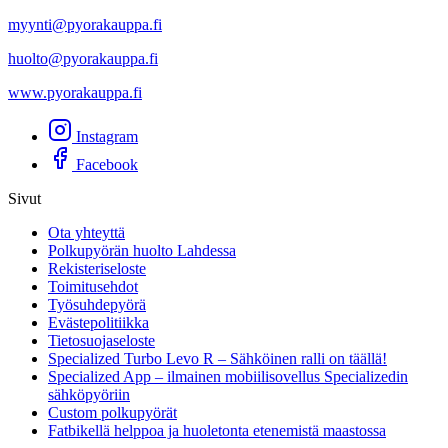
myynti@pyorakauppa.fi
huolto@pyorakauppa.fi
www.pyorakauppa.fi
Instagram
Facebook
Sivut
Ota yhteyttä
Polkupyörän huolto Lahdessa
Rekisteriseloste
Toimitusehdot
Työsuhdepyörä
Evästepolitiikka
Tietosuojaseloste
Specialized Turbo Levo R – Sähköinen ralli on täällä!
Specialized App – ilmainen mobiilisovellus Specializedin
sähköpyöriin
Custom polkupyörät
Fatbikellä helppoa ja huoletonta etenemistä maastossa