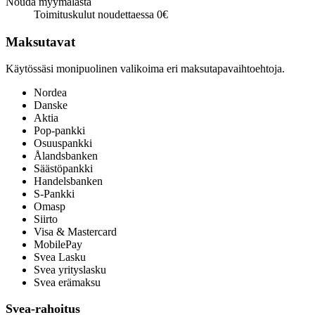
Nouda myymälästä
Toimituskulut noudettaessa 0€
Maksutavat
Käytössäsi monipuolinen valikoima eri maksutapavaihtoehtoja.
Nordea
Danske
Aktia
Pop-pankki
Osuuspankki
Ålandsbanken
Säästöpankki
Handelsbanken
S-Pankki
Omasp
Siirto
Visa & Mastercard
MobilePay
Svea Lasku
Svea yrityslasku
Svea erämaksu
Svea-rahoitus