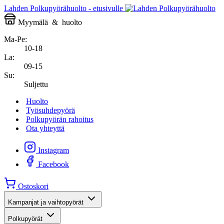
Lahden Polkupyörähuolto - etusivulle
Myymälä
&
huolto
Ma-Pe:
10-18
La:
09-15
Su:
Suljettu
Huolto
Työsuhdepyörä
Polkupyörän rahoitus
Ota yhteyttä
Instagram
Facebook
Ostoskori
Kampanjat ja vaihtopyörät
Polkupyörät