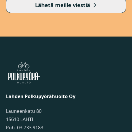
Lähetä meille viestiä
Lahden Polkupyörähuolto - etusivulle
Lahden Polkupyörähuolto Oy
Launeenkatu 80
15610 LAHTI
Puh. 03 733 9183