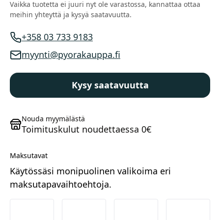
Vaikka tuotetta ei juuri nyt ole varastossa, kannattaa ottaa
meihin yhteyttä ja kysyä saatavuutta.
+358 03 733 9183
Myynnin puhelinnumero
myynti@pyorakauppa.fi
Myynnin sähköposti
Kysy saatavuutta
Maastosähköpyörät
Nouda myymälästä
Toimituskulut noudettaessa 0€
Maksutavat
Käytössäsi monipuolinen valikoima eri
maksutapavaihtoehtoja.
Kaupunkisähköpyörät
Nordea
Danske
Aktia
Pop-pan