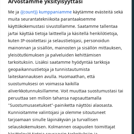
Arvostamme yksityisyyttäsi
Specialized App – ilmainen mobiilisovellus
Specializedin sähköpyöriin
Me ja
{{count}} kumppaniamme
käytämme evästeitä sekä
Custom polkupyörät
muita seurantatekniikoita parantaaksemme
Fatbikellä helppoa ja huoletonta etenemistä
käyttökokemustasi sivustollamme. Saatamme tallentaa
ja/tai käyttää tietoja laitteella ja käsitellä henkilötietoja,
maastossa
kuten IP-osoitettasi ja selaustietojasi, personoidun
mainonnan ja sisällön, mainosten ja sisällön mittauksen,
Aukioloajat
yleisötutkimuksen ja palveluiden kehittämisen
tarkoituksiin. Lisäksi saatamme hyödyntää tarkkoja
Talvikauden aukioloajat (1.10.2025 – 28.2.2026)
geopaikannustietoja ja tunnistautumista
Ma-Pe 10-18
laiteskannauksen avulla. Huomaathan, että
La 10-14
suostumuksesi on voimassa kaikilla
aliverkkotunnuksillamme. Voit muuttaa suostumustasi tai
Kesäkauden aukioloajat (1.3.2026 – 30.9.2026)
peruuttaa sen milloin tahansa napsauttamalla
Ma-Pe 10-18
"Suostumusasetukset"-painiketta näyttösi alaosasta.
La 9-15
Kunnioitamme valintojasi ja olemme sitoutuneet
tarjoamaan sinulle läpinäkyvän ja turvallisen
Poikkeavat aukioloajat:
selauskokemuksen. Kolmannen osapuolen toimittajat
Pyhäinpäivä lauantai 31.10. – suljettu
käsittelevät tietoja seuraaviin tarkoituksiin ja