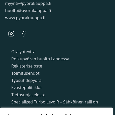
myynti@pyorakauppa.fi
huolto@pyorakauppa.fi
www.pyorakauppa.fi
Instagram
Facebook
Sivut
Ota yhteyttä
Polkupyörän huolto Lahdessa
Rekisteriseloste
Toimitusehdot
Työsuhdepyörä
Evästepolitiikka
Tietosuojaseloste
Specialized Turbo Levo R – Sähköinen ralli on
täällä!