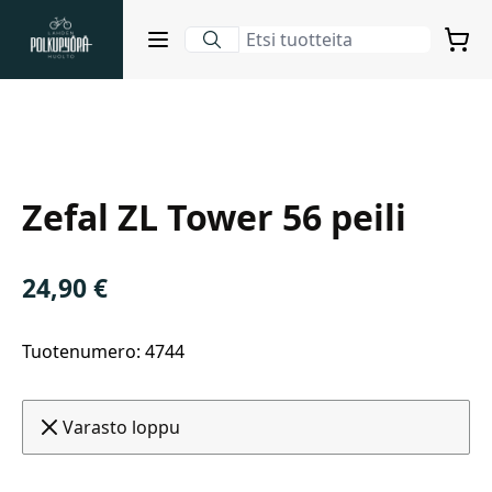
Lahden Polkupyörähuolto - etusivulle
Avaa sulje valikko
Ostosko
Suurenna kuva
Hakutulokset
Zefal ZL Tower 56 peili
Suositut osastot
24,90
€
Tuotenumero: 4744
Varasto loppu
Gravel-pyörät