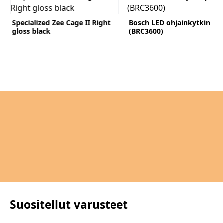
Specialized Zee Cage II Right
Bosch LED ohjainkytkin
gloss black
(BRC3600)
Komponentit
Katso koko valikoima
Suositellut varusteet