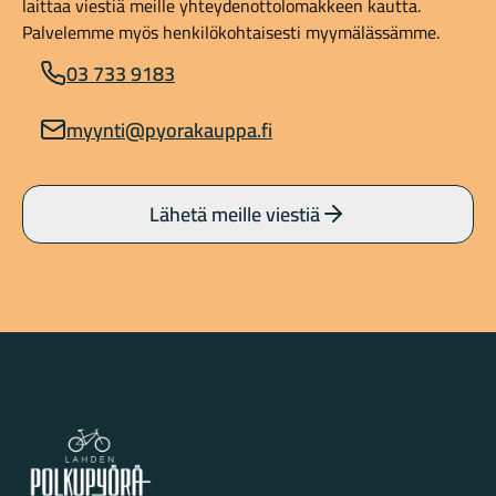
laittaa viestiä meille yhteydenottolomakkeen kautta.
Palvelemme myös henkilökohtaisesti myymälässämme.
03 733 9183
myynti@pyorakauppa.fi
Lähetä meille viestiä
Lahden Polkupyörähuolto - etusivulle