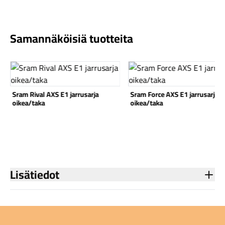
Samannäköisiä tuotteita
Katso tuote
Katso tuote
Komponentit
Sram Rival AXS E1 jarrusarja
Sram Force AXS E1 jarrusarja
oikea/taka
oikea/taka
Katso koko valikoima
Lisätiedot