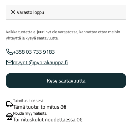
Varasto loppu
Vaikka tuotetta ei juuri nyt ole varastossa, kannattaa ottaa meihin
yhteyttä ja kysyä saatavuutta.
+358 03 733 9183
Myynnin puhelinnumero
Maastosähköpyörät
myynti@pyorakauppa.fi
Myynnin sähköposti
Kysy saatavuutta
Toimitus luoksesi
Tämä tuote: toimitus 8€
Nouda myymälästä
Kaupunkisähköpyörät
Toimituskulut noudettaessa 0€