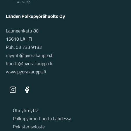
Lahden Polkupyörähuolto Oy
Launeenkatu 80
15610 LAHTI
Puh. 03 733 9183
myynti@pyorakauppa.fi
huolto@pyorakauppa.fi
www.pyorakauppa.fi
Instagram
Facebook
Sivut
Ota yhteyttä
Polkupyörän huolto Lahdessa
Rekisteriseloste