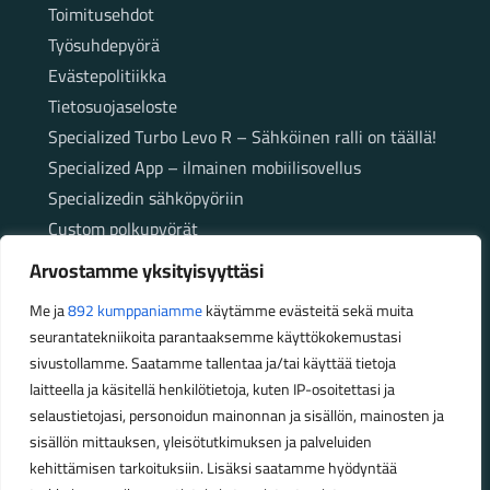
Toimitusehdot
Työsuhdepyörä
Evästepolitiikka
Tietosuojaseloste
Specialized Turbo Levo R – Sähköinen ralli on täällä!
Specialized App – ilmainen mobiilisovellus
Specializedin sähköpyöriin
Custom polkupyörät
Fatbikellä helppoa ja huoletonta etenemistä
Arvostamme yksityisyyttäsi
maastossa
Me ja
892 kumppaniamme
käytämme evästeitä sekä muita
seurantatekniikoita parantaaksemme käyttökokemustasi
Aukioloajat
sivustollamme. Saatamme tallentaa ja/tai käyttää tietoja
laitteella ja käsitellä henkilötietoja, kuten IP-osoitettasi ja
Talvikauden aukioloajat (1.10.2025 – 28.2.2026)
selaustietojasi, personoidun mainonnan ja sisällön, mainosten ja
Ma-Pe 10-18
sisällön mittauksen, yleisötutkimuksen ja palveluiden
La 10-14
kehittämisen tarkoituksiin. Lisäksi saatamme hyödyntää