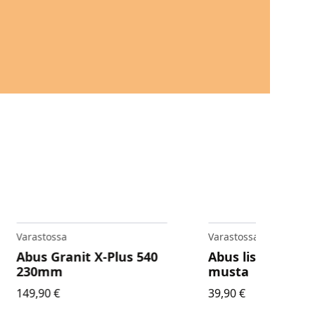
Varastossa
Abus lisäketju 85cm
musta
39,90
€