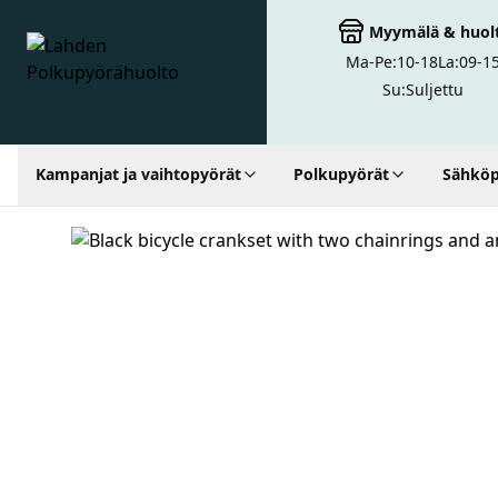
Myymälä
&
huol
Ma-Pe:
10-18
La:
09-1
Lahden Polkupyörähuolto - etusivulle
Su:
Suljettu
Kampanjat ja vaihtopyörät
Polkupyörät
Sähköp
Hakutulokset