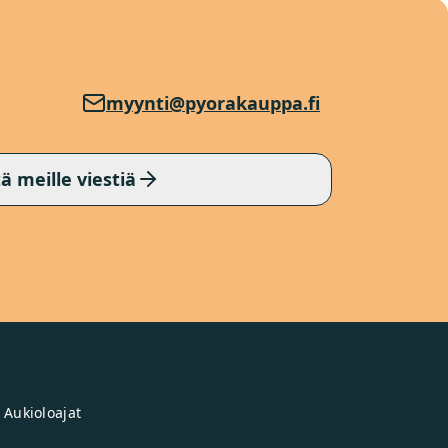
myynti@pyorakauppa.fi
ä meille viestiä
Aukioloajat