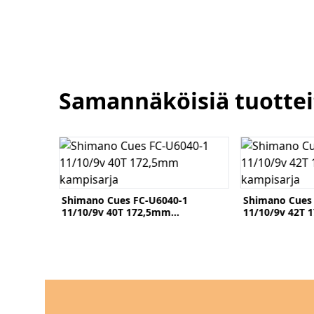
Samannäköisiä tuottei
Katso tuote
Katso tuote
Shimano Cues
11/10/9v kamp
-1
Shimano Cues FC-U8000-1
11/10/9v 42T 170mm kampisarja