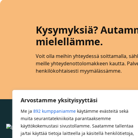
Kysymyksiä? Autam
mielellämme.
Voit olla meihin yhteydessä soittamalla, sähk
meille yhteydenottolomakkeen kautta. Pa
henkilökohtaisesti myymälässämme.
Arvostamme yksityisyyttäsi
Me ja
892 kumppaniamme
käytämme evästeitä sekä
muita seurantatekniikoita parantaaksemme
käyttökokemustasi sivustollamme. Saatamme tallentaa
Lahden Polkupyörähuolto - etusivulle
ja/tai käyttää tietoja laitteella ja käsitellä henkilötietoja,