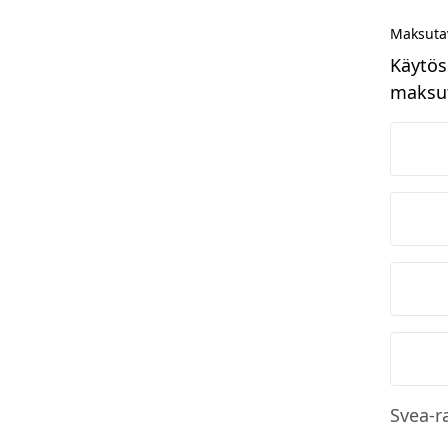
Maksuta
Käytös
maksut
N
O
S
M
Svea-r