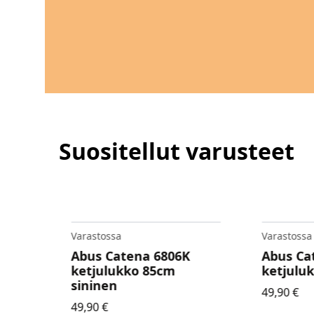
Suositellut varusteet
Varastossa
Varastoss
K
Abus Catena 6806K
Abus Gr
ketjulukko 85cm vihreä
Extrem
230mm
49,90
€
360,00
€