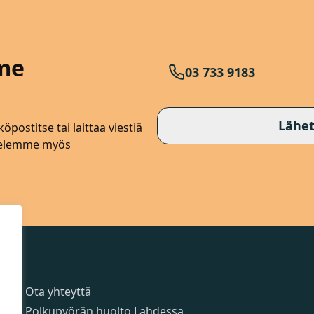
me
03 733 9183
Lähet
öpostitse tai laittaa viestiä
lvelemme myös
Sivut
Ota yhteyttä
Polkupyörän huolto Lahdessa