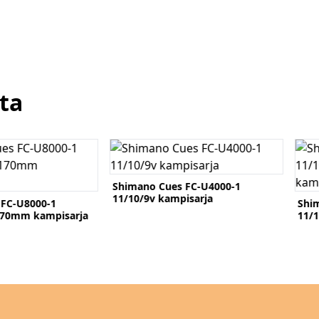
ta
Katso tuote
Kats
 FC-U4000-1
Shi
isarja
kam
Shimano Cues FC-U4000-1
11/10/9v 32T 175mm kampisarja