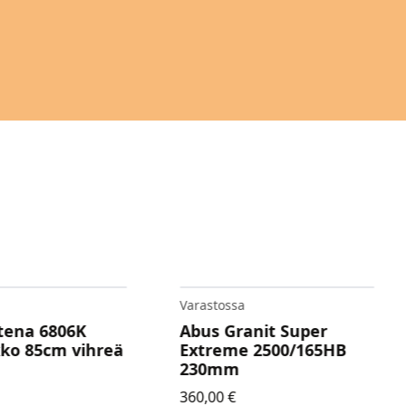
a
Varastossa
anit Super
Abus Granit X-Plus 540
e 2500/165HB
230mm
149,90
€