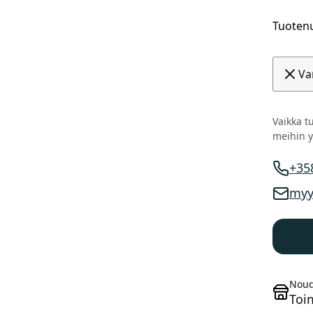
Tuoten
Va
Vaikka tu
meihin y
+35
Myynni
myy
Myynni
Noud
Toi