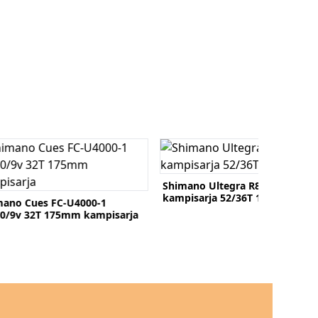
o tuote
Katso tuote
mano Ultegra R8100
Shimano FC-TY501-2 8/7v
pisarja 52/36T 172,5mm
kampisarja