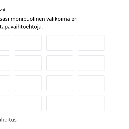
vat
säsi monipuolinen valikoima eri
apavaihtoehtoja.
ordea
Danske
Aktia
Pop-pankki
suuspankki
Ålandsbanken
Säästöpankki
Handelsbanken
-Pankki
Omasp
Siirto
Visa & Mastercar
obilePay
Svea Lasku
Svea yrityslasku
Svea erämaksu
ahoitus