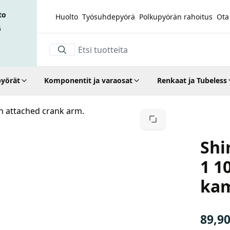
to
Huolto
Työsuhdepyörä
Polkupyörän rahoitus
Ota
5
yörät
Komponentit ja varaosat
Renkaat ja Tubeless
Suurenna kuva
Shi
1 1
kam
89,9