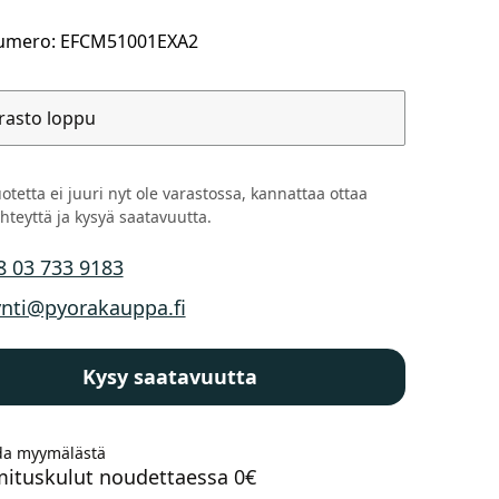
umero: EFCM51001EXA2
rasto loppu
Kaupunkisähköpyörät
Tarvikkeet
otetta ei juuri nyt ole varastossa, kannattaa ottaa
hteyttä ja kysyä saatavuutta.
8 03 733 9183
n puhelinnumero
nti@pyorakauppa.fi
n sähköposti
Renkaat
Komponentit
Kysy saatavuutta
Katso koko valikoima
a myymälästä
mituskulut noudettaessa 0€