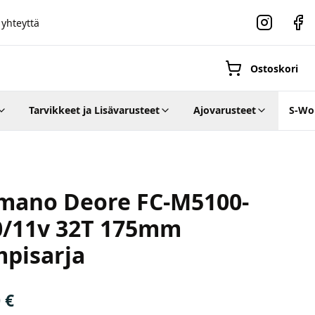
 yhteyttä
Instagram
Faceb
Ostoskori
Tarvikkeet ja Lisävarusteet
Ajovarusteet
S-Wo
Suositut osastot
mano Deore FC-M5100-
0/11v 32T 175mm
Gravel-
pisarja
pyörät
Maastosähköpyö
0
€