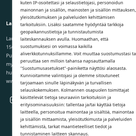
kuten IP-osoitettasi ja selaustietojasi, personoidun
mainonnan ja sisällön, mainosten ja sisällön mittauksen,
yleisötutkimuksen ja palveluiden kehittämisen
Lahden Polkupyörähuolto Oy
tarkoituksiin. Lisäksi saatamme hyödyntää tarkkoja
geopaikannustietoja ja tunnistautumista
Launeenkatu 80
laiteskannauksen avulla. Huomaathan, että
suostumuksesi on voimassa kaikilla
15610 LAHTI
aliverkkotunnuksillamme. Voit muuttaa suostumustasi ta
Puh. 03 733 9183
peruuttaa sen milloin tahansa napsauttamalla
myynti@pyorakauppa.fi
"Suostumusasetukset"-painiketta näyttösi alaosasta.
huolto@pyorakauppa.fi
Kunnioitamme valintojasi ja olemme sitoutuneet
www.pyorakauppa.fi
tarjoamaan sinulle läpinäkyvän ja turvallisen
selauskokemuksen. Kolmannen osapuolen toimittajat
käsittelevät tietoja seuraaviin tarkoituksiin ja
Instagram
Facebook
erityisominaisuuksiin: tallentaa ja/tai käyttää tietoja
laitteella, personoitua mainontaa ja sisältöä, mainontaa
ja sisällön mittaamista, yleisötutkimusta ja palveluiden
kehittämistä, tarkat maantieteelliset tiedot ja
tunnistaminen laitteen skannaus.