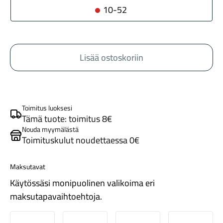
10-52
Lisää ostoskoriin
Maastosähköpyörät
Toimitus luoksesi
Tämä tuote: toimitus 8€
Nouda myymälästä
Toimituskulut noudettaessa 0€
Maksutavat
Käytössäsi monipuolinen valikoima eri
maksutapavaihtoehtoja.
Kaupunkisähköpyörät