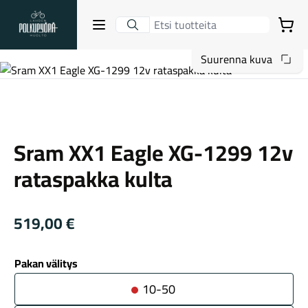
Lahden Polkupyörähuolto - etusivulle
Avaa sulje valikko
Ostoskori
Suurenna kuva
Hakutulokset
Sram
Sram XX1 Eagle XG-1299 12v
Suositut osastot
rataspakka kulta
519,00
€
Pakan välitys
Gravel-pyörät
10-50