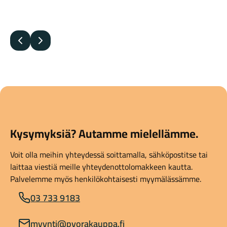
Edellinen
Seuraava
Kysymyksiä? Autamme mielellämme.
Voit olla meihin yhteydessä soittamalla, sähköpostitse tai
laittaa viestiä meille yhteydenottolomakkeen kautta.
Palvelemme myös henkilökohtaisesti myymälässämme.
03 733 9183
myynti@pyorakauppa.fi