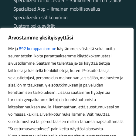
Specialized Turbo Levo R – Sähköinen ralli on täällä!
Specialized App – ilmainen mobiilisovellus
Specializedin sähköpyöriin
Custom polkupyörät
Fatbikellä helppoa ja huoletonta etenemistä
Arvostamme yksityisyyttäsi
maastossa
Me ja
892 kumppaniamme
käytämme evästeitä sekä muita
seurantatekniikoita parantaaksemme käyttökokemustasi
Aukioloajat
sivustollamme. Saatamme tallentaa ja/tai käyttää tietoja
laitteella ja käsitellä henkilötietoja, kuten IP-osoitettasi ja
Talvikauden aukioloajat (1.10.2025 – 28.2.2026)
selaustietojasi, personoidun mainonnan ja sisällön, mainosten ja
Ma-Pe 10-18
sisällön mittauksen, yleisötutkimuksen ja palveluiden
La 10-14
kehittämisen tarkoituksiin. Lisäksi saatamme hyödyntää
Kesäkauden aukioloajat (1.3.2026 – 30.9.2026)
tarkkoja geopaikannustietoja ja tunnistautumista
laiteskannauksen avulla. Huomaathan, että suostumuksesi on
Ma-Pe 10-18
voimassa kaikilla aliverkkotunnuksillamme. Voit muuttaa
La 9-15
suostumustasi tai peruuttaa sen milloin tahansa napsauttamalla
"Suostumusasetukset"-painiketta näyttösi alaosasta.
Poikkeavat aukioloajat: