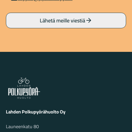
Lähetä meille viestiä
Lahden Polkupyörähuolto - etusivulle
Lahden Polkupyörähuolto Oy
Launeenkatu 80