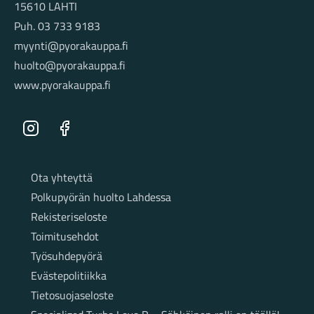
15610 LAHTI
Puh. 03 733 9183
myynti@pyorakauppa.fi
huolto@pyorakauppa.fi
www.pyorakauppa.fi
Instagram
Facebook
Sivut
Ota yhteyttä
Polkupyörän huolto Lahdessa
Rekisteriseloste
Toimitusehdot
Työsuhdepyörä
Evästepolitiikka
Tietosuojaseloste