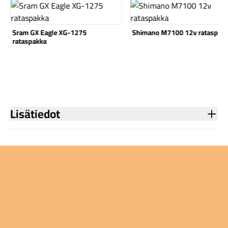
Katso tuote
Katso tuote
Sram GX Eagle XG-1275
Shimano M7100 12v rataspak
rataspakka
Komponentit
Lisätiedot
Katso koko valikoima