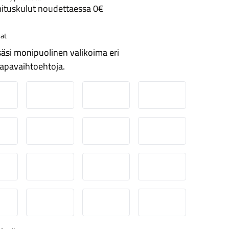
ituskulut noudettaessa 0€
at
äsi monipuolinen valikoima eri
apavaihtoehtoja.
ordea
Danske
Aktia
Pop-pankki
suuspankki
Ålandsbanken
Säästöpankki
Handelsbanken
-Pankki
Omasp
Siirto
Visa & Mastercard
obilePay
Svea Lasku
Svea yrityslasku
Svea erämaksu