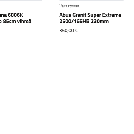
Varastossa
nit Super Extreme
Abus Granit X-Plus 540
5HB 230mm
230mm
149,90
€