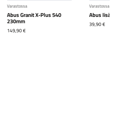
Varastossa
Abus lisäketju 85cm musta
39,90
€
Varastossa
Abus lisäketju
runkolukkoon 130
musta
59,90
€