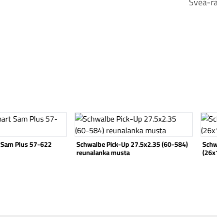
Svea-ra
Katso tuote
Katso
p 27.5x2.35 (60-584)
Schwalbe Smart Sam 47-559
Schw
ta
(26x1.85) musta