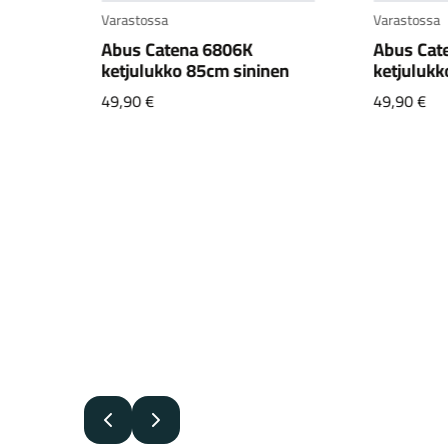
Varastossa
Varastossa
Abus Catena 6806K
Abus Gra
nen
ketjulukko 85cm vihreä
2500/16
49,90
€
360,00
€
Edellinen
Seuraava