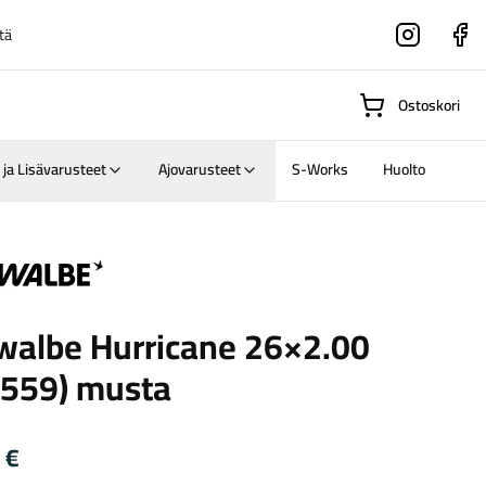
tä
Instagram
Faceboo
Ostoskori
 ja Lisävarusteet
Ajovarusteet
S-Works
Huolto
Suositut osastot
e
walbe Hurricane 26×2.00
Gravel-
-559) musta
pyörät
Maastosähköpyörä
0
€