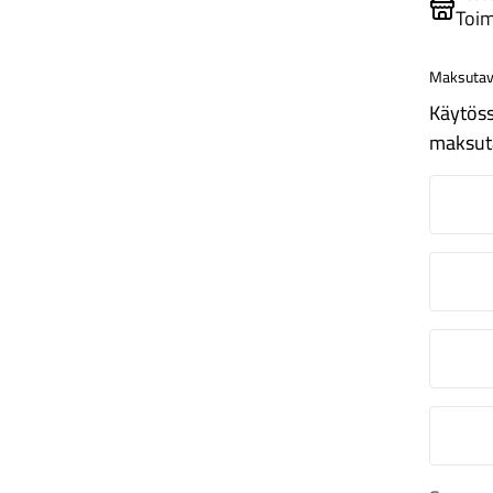
Toim
Maksutav
Käytöss
maksut
N
O
S
M