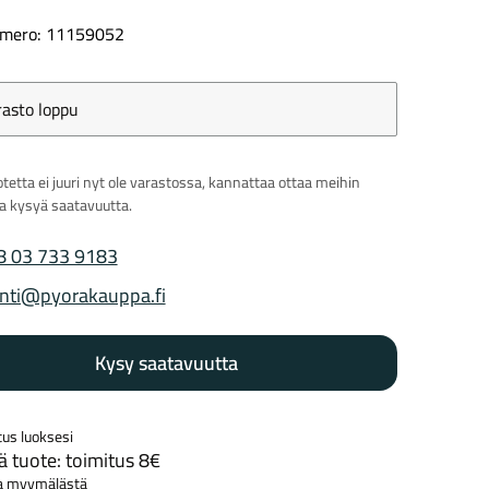
mero: 11159052
rasto loppu
Kaupunkisähköpyörät
Tarvikkeet
tetta ei juuri nyt ole varastossa, kannattaa ottaa meihin
ja kysyä saatavuutta.
8 03 733 9183
 puhelinnumero
nti@pyorakauppa.fi
 sähköposti
Renkaat
Komponentit
Kysy saatavuutta
tus luoksesi
Katso koko valikoima
 tuote: toimitus 8€
a myymälästä