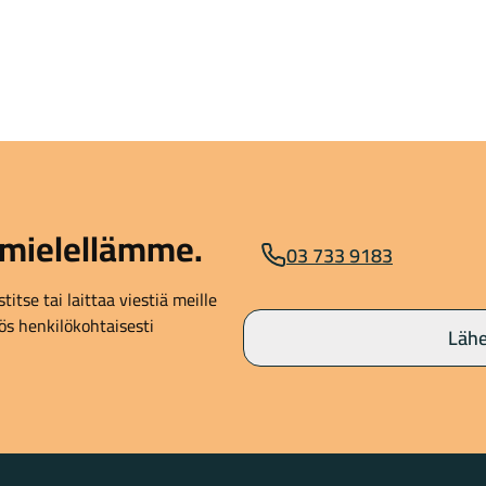
mielellämme.
03 733 9183
itse tai laittaa viestiä meille
s henkilökohtaisesti
Lähe