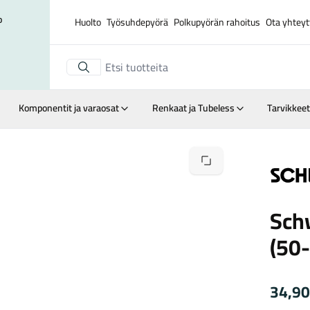
o
Huolto
Työsuhdepyörä
Polkupyörän rahoitus
Ota yhteyt
Komponentit ja varaosat
Renkaat ja Tubeless
Tarvikkeet
Suurenna kuva
Schwalb
Sch
(50
34,9