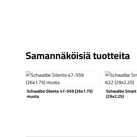
Samannäköisiä tuotteita
Katso tuote
Katso tuote
6x1.75)
Schwalbe Smart Sam Plus 57-622
Schwalbe Pick-U
(29x2.25)
reunalanka mus