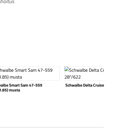
hoitus
 tuote
Katso tuote
albe Delta Cruiser Plus 28"/622
Schwalbe Road Cruiser 12x1.75 (47
203) musta