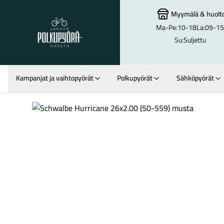
Myymälä
&
huolt
Ma-Pe:
10-18
La:
09-15
Lahden Polkupyörähuolto - etusivulle
Su:
Suljettu
Kampanjat ja vaihtopyörät
Polkupyörät
Sähköpyörät
Hakutulokset