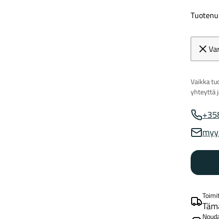
Tuotenu
Va
Vaikka tuo
yhteyttä 
+35
Myynnin
myy
Myynnin
Toimi
Tämä
Noud