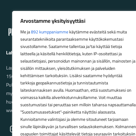
Lahden Polkupyörähuolto - etusivulle
Arvostamme yksityisyyttäsi
Me ja
892 kumppaniamme
käytämme evästeitä sekä muita
seurantatekniikoita parantaaksemme käyttökokemustasi
sivustollamme. Saatamme tallentaa ja/tai käyttää tietoja
Lahden Polkupyörähuolto Oy
laitteella ja käsitellä henkilötietoja, kuten IP-osoitettasi ja
selaustietojasi, personoidun mainonnan ja sisällön, mainosten ja
Launeenkatu 80
sisällön mittauksen, yleisötutkimuksen ja palveluiden
15610 LAHTI
kehittämisen tarkoituksiin. Lisäksi saatamme hyödyntää
tarkkoja geopaikannustietoja ja tunnistautumista
Puh. 03 733 9183
laiteskannauksen avulla. Huomaathan, että suostumuksesi on
myynti@pyorakauppa.fi
voimassa kaikilla aliverkkotunnuksillamme. Voit muuttaa
huolto@pyorakauppa.fi
suostumustasi tai peruuttaa sen milloin tahansa napsauttamalla
www.pyorakauppa.fi
"Suostumusasetukset"-painiketta näyttösi alaosasta.
Kunnioitamme valintojasi ja olemme sitoutuneet tarjoamaan
sinulle läpinäkyvän ja turvallisen selauskokemuksen. Kolmannen
Instagram
Facebook
osapuolen toimittajat käsittelevät tietoja seuraaviin tarkoituksiin