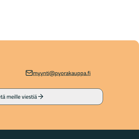
myynti@pyorakauppa.fi
tä meille viestiä