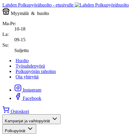
Lahden Polkupyörähuolto - etusivulle
Myymälä
&
huolto
Ma-Pe:
10-18
La:
09-15
Su:
Suljettu
Huolto
Työsuhdepyörä
Polkupyörän rahoitus
Ota yhteyttä
Instagram
Facebook
Ostoskori
Kampanjat ja vaihtopyörät
Polkupyörät