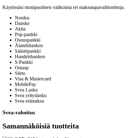
Käytössäsi monipuolinen valikoima eri maksutapavaihtoehtoja.
Nordea
Danske
Aktia
Pop-pankki
Osuuspankki
Ålandsbanken
Säästöpankki
Handelsbanken
S-Pankki
Omasp
Siirto
Visa & Mastercard
MobilePay
Svea Lasku
Svea yrityslasku
Svea erämaksu
Svea-rahoitus
Samannäköisiä tuotteita