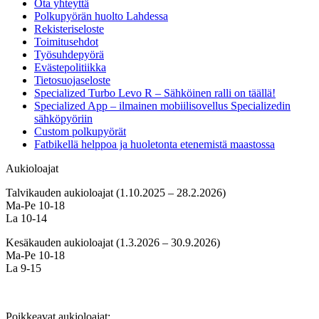
Ota yhteyttä
Polkupyörän huolto Lahdessa
Rekisteriseloste
Toimitusehdot
Työsuhdepyörä
Evästepolitiikka
Tietosuojaseloste
Specialized Turbo Levo R – Sähköinen ralli on täällä!
Specialized App – ilmainen mobiilisovellus Specializedin
sähköpyöriin
Custom polkupyörät
Fatbikellä helppoa ja huoletonta etenemistä maastossa
Aukioloajat
Talvikauden aukioloajat (1.10.2025 – 28.2.2026)
Ma-Pe 10-18
La 10-14
Kesäkauden aukioloajat (1.3.2026 – 30.9.2026)
Ma-Pe 10-18
La 9-15
Poikkeavat aukioloajat: