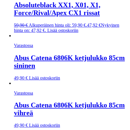
Absoluteblack XX1, X01, X1,
Force/Rival/Apex CX1 rissat
59,90
€
Alkuperäinen hinta oli: 59,90 €.
47,92
€
Nykyinen
hinta on: 47,92 €.
Lisää ostoskoriin
Varastossa
Abus Catena 6806K ketjulukko 85cm
sininen
49,90
€
Lisää ostoskoriin
Varastossa
Abus Catena 6806K ketjulukko 85cm
vihreä
49,90
€
Lisää ostoskoriin